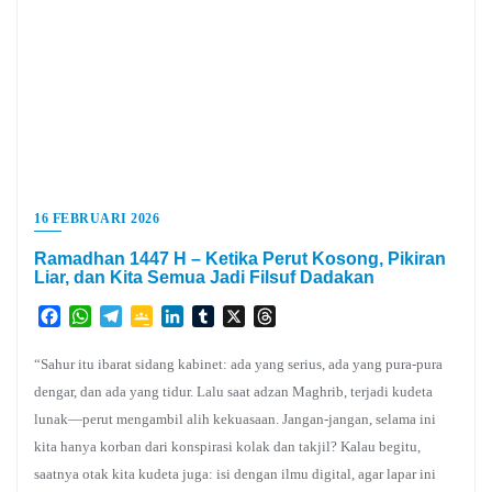
16 FEBRUARI 2026
Ramadhan 1447 H – Ketika Perut Kosong, Pikiran
Liar, dan Kita Semua Jadi Filsuf Dadakan
Facebook
WhatsApp
Telegram
Google
LinkedIn
Tumblr
X
Threads
Classroom
“Sahur itu ibarat sidang kabinet: ada yang serius, ada yang pura-pura
dengar, dan ada yang tidur. Lalu saat adzan Maghrib, terjadi kudeta
lunak—perut mengambil alih kekuasaan. Jangan-jangan, selama ini
kita hanya korban dari konspirasi kolak dan takjil? Kalau begitu,
saatnya otak kita kudeta juga: isi dengan ilmu digital, agar lapar ini