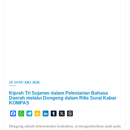
29 JANUARI 2026
Kiprah Tri Sujarwo dalam Pelestarian Bahasa
Daerah melalui Dongeng dalam Rilis Surat Kabar
KOMPAS
Facebook
WhatsApp
Telegram
Google
LinkedIn
Tumblr
X
Threads
Classroom
Dongeng adalah dekonstruksi keakraban, ia mengembalikan anak pada