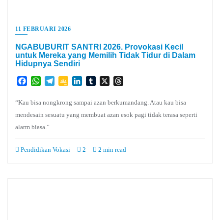
11 FEBRUARI 2026
NGABUBURIT SANTRI 2026. Provokasi Kecil
untuk Mereka yang Memilih Tidak Tidur di Dalam
Hidupnya Sendiri
Facebook
WhatsApp
Telegram
Google
LinkedIn
Tumblr
X
Threads
Classroom
“Kau bisa nongkrong sampai azan berkumandang. Atau kau bisa
mendesain sesuatu yang membuat azan esok pagi tidak terasa seperti
alarm biasa.”
Pendidikan Vokasi
2
2 min read