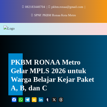
Skip
082183440704
pkbm.ronaa@gmail.com
to
content
SPNF. PKBM Ronaa Kota Metro
PKBM RONAA Metro
Gelar MPLS 2026 untuk
Warga Belajar Kejar Paket
A, B, dan C
Facebook
WhatsApp
Telegram
Google
LinkedIn
Tumblr
X
Threads
Classroom