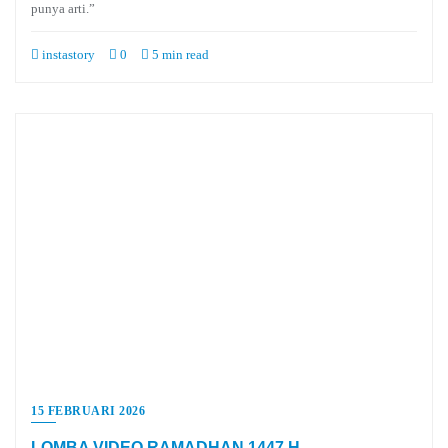
punya arti.”
instastory
0
5 min read
15 FEBRUARI 2026
LOMBA VIDEO RAMADHAN 1447 H