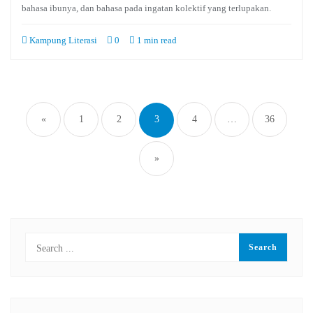
bahasa ibunya, dan bahasa pada ingatan kolektif yang terlupakan.
Kampung Literasi
0
1 min read
Paginasi
pos
«
1
2
3
4
…
36
»