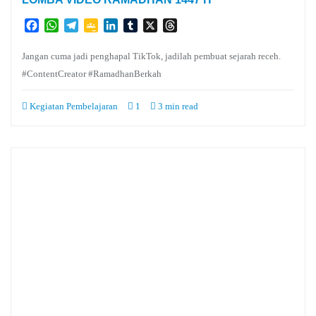
Facebook
WhatsApp
Telegram
Google
LinkedIn
Tumblr
X
Threads
Classroom
Jangan cuma jadi penghapal TikTok, jadilah pembuat sejarah receh.
#ContentCreator #RamadhanBerkah
Kegiatan Pembelajaran
1
3 min read