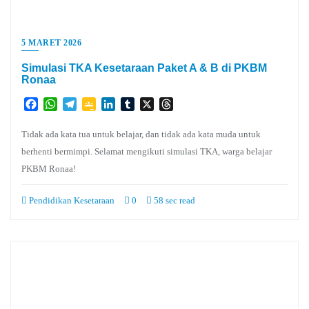
5 MARET 2026
Simulasi TKA Kesetaraan Paket A & B di PKBM
Ronaa
Facebook
WhatsApp
Telegram
Google
LinkedIn
Tumblr
X
Threads
Classroom
Tidak ada kata tua untuk belajar, dan tidak ada kata muda untuk
berhenti bermimpi. Selamat mengikuti simulasi TKA, warga belajar
PKBM Ronaa!
Pendidikan Kesetaraan
0
58 sec read