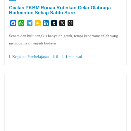
Civitas PKBM Ronaa Rutinkan Gelar Olahraga
Badminton Setiap Sabtu Sore
Facebook
WhatsApp
Telegram
Google
LinkedIn
Tumblr
X
Threads
Classroom
Senam dan bulu tangkis hanyalah gerak, tetapi kebersamaanlah yang
membuatnya menjadi budaya
Kegiatan Pembelajaran
0
1 min read