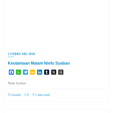
2 FEBRUARI 2026
Keutamaan Malam Nisfu Syaban
Facebook
WhatsApp
Telegram
Google
LinkedIn
Tumblr
X
Threads
Classroom
Nisfu Syaban
Literasi
0
1 min read