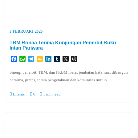
3 FEBRUARI 2026
TBM Ronaa Terima Kunjungan Penerbit Buku
Intan Pariwara
Facebook
WhatsApp
Telegram
Google
LinkedIn
Tumblr
X
Threads
Classroom
Sinergi penerbit, TBM, dan PKBM ibarat jembatan kata: saat dibangun
bersama, jurang antara pengetahuan dan komunitas runtuh.
Literasi
0
1 min read