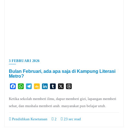
3 FEBRUARI 2026
Bulan Februari, ada apa saja di Kampung Literasi
Metro?
Facebook
WhatsApp
Telegram
Google
LinkedIn
Tumblr
X
Threads
Classroom
Ketika sekolah memberi ilmu, dapur memberi gizi, lapangan memberi
sehat, dan mushala memberi arah. masyarakat pun belajar utuh.
Pendidikan Kesetaraan
2
23 sec read