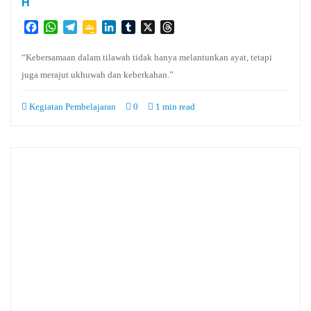
H
Facebook
WhatsApp
Telegram
Google
LinkedIn
Tumblr
X
Threads
Classroom
“Kebersamaan dalam tilawah tidak hanya melantunkan ayat, tetapi
juga merajut ukhuwah dan keberkahan.”
Kegiatan Pembelajaran
0
1 min read