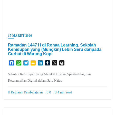
17 MARET 2026
Ramadan 1447 H di Ronaa Learning. Sekolah
Kehidupan yang (Mungkin) Lebih Seru daripada
Curhat di Warung Kopi
Facebook
WhatsApp
Telegram
Google
LinkedIn
Tumblr
X
Threads
Classroom
Sekolah Kehidupan yang Merakit Logika, Spiritualitas, dan
Keterampilan Digital dalam Satu Nafas
Kegiatan Pembelajaran
0
4 min read