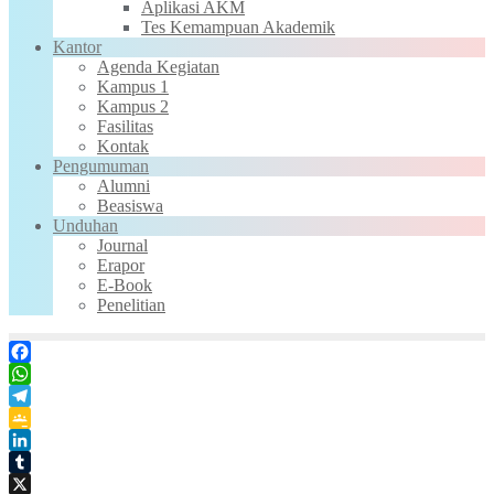
Aplikasi AKM
Tes Kemampuan Akademik
Kantor
Agenda Kegiatan
Kampus 1
Kampus 2
Fasilitas
Kontak
Pengumuman
Alumni
Beasiswa
Unduhan
Journal
Erapor
E-Book
Penelitian
Facebook
WhatsApp
Telegram
Google
Classroom
LinkedIn
Tumblr