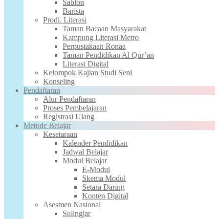
Sablon
Barista
Prodi. Literasi
Taman Bacaan Masyarakat
Kampung Literasi Metro
Perpustakaan Ronaa
Taman Pendidikan Al Qur’an
Literasi Digital
Kelompok Kajian Studi Seni
Konseling
Pendaftaran
Alur Pendaftaran
Proses Pembelajaran
Registrasi Ulang
Metode Belajar
Kesetaraan
Kalender Pendidikan
Jadwal Belajar
Modul Belajar
E-Modul
Skema Modul
Setara Daring
Konten Digital
Asesmen Nasional
Sulingjar