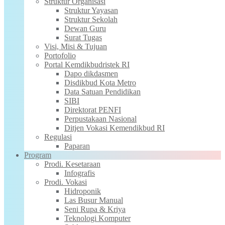
Struktur Organisasi
Struktur Yayasan
Struktur Sekolah
Dewan Guru
Surat Tugas
Visi, Misi & Tujuan
Portofolio
Portal Kemdikbudristek RI
Dapo dikdasmen
Disdikbud Kota Metro
Data Satuan Pendidikan
SIBI
Direktorat PENFI
Perpustakaan Nasional
Ditjen Vokasi Kemendikbud RI
Regulasi
Paparan
Program
Prodi. Kesetaraan
Infografis
Prodi. Vokasi
Hidroponik
Las Busur Manual
Seni Rupa & Kriya
Teknologi Komputer