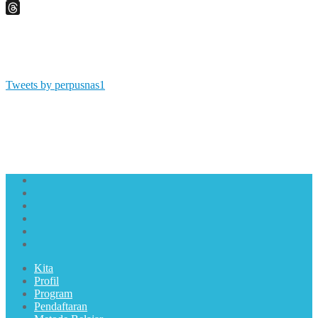
X
Threads
Tweets by perpusnas1
Kita
Profil
Program
Pendaftaran