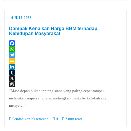
14 JULI 2026
Dampak Kenaikan Harga BBM terhadap
Kehidupan Masyarakat
Facebook
WhatsApp
Telegram
Google
Classroom
LinkedIn
Tumblr
X
Threads
“Masa depan bukan tentang siapa yang paling cepat sampai,
melainkan siapa yang tetap melangkah meski berkali-kali ingin
menyerah”
Pendidikan Kesetaraan
0
2 min read