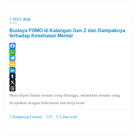
7 JULI 2026
Budaya FOMO di Kalangan Gen Z dan Dampaknya
terhadap Kesehatan Mental
Facebook
WhatsApp
Telegram
Google
Classroom
LinkedIn
Tumblr
X
Threads
Masa depan bukan sesuatu yang ditunggu, melainkan sesuatu yang
diciptakan dengan keberanian dan kerja keras
Kampung Literasi
0
2 min read