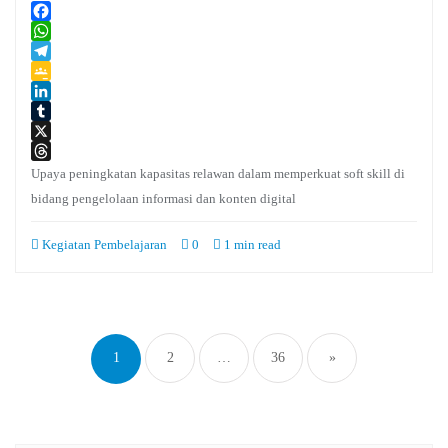
Facebook
WhatsApp
Telegram
Google
Classroom
LinkedIn
Tumblr
X
Threads
Upaya peningkatan kapasitas relawan dalam memperkuat soft skill di
bidang pengelolaan informasi dan konten digital
Kegiatan Pembelajaran
0
1 min read
Paginasi
pos
1
2
…
36
»