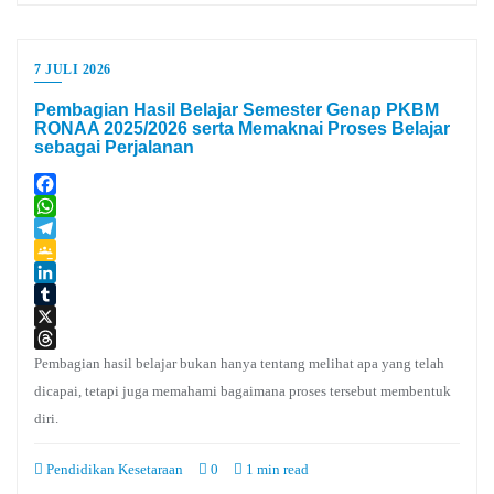
7 JULI 2026
Pembagian Hasil Belajar Semester Genap PKBM
RONAA 2025/2026 serta Memaknai Proses Belajar
sebagai Perjalanan
Facebook
WhatsApp
Telegram
Google
Classroom
LinkedIn
Tumblr
X
Threads
Pembagian hasil belajar bukan hanya tentang melihat apa yang telah
dicapai, tetapi juga memahami bagaimana proses tersebut membentuk
diri.
Pendidikan Kesetaraan
0
1 min read