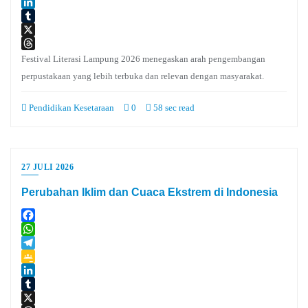
Google
Classroom
LinkedIn
Tumblr
X
Threads
Festival Literasi Lampung 2026 menegaskan arah pengembangan
perpustakaan yang lebih terbuka dan relevan dengan masyarakat.
Pendidikan Kesetaraan
0
58 sec read
27 JULI 2026
Perubahan Iklim dan Cuaca Ekstrem di Indonesia
Facebook
WhatsApp
Telegram
Google
Classroom
LinkedIn
Tumblr