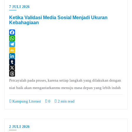
7 JULI 2026
Ketika Validasi Media Sosial Menjadi Ukuran
Kebahagiaan
Facebook
WhatsApp
Telegram
Google
Classroom
LinkedIn
Tumblr
X
Threads
Percayalah pada proses, karena setiap langkah yang dilakukan dengan
niat baik akan mengantarkanmu menuju masa depan yang lebih indah
Kampung Literasi
0
2 min read
2 JULI 2026