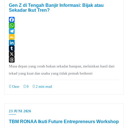
Gen Z di Tengah Banjir Informasi: Bijak atau
Sekadar Ikut Tren?
Facebook
WhatsApp
Telegram
Google
Classroom
LinkedIn
Tumblr
X
Threads
Masa depan yang cerah bukan sekadar harapan, melainkan hasil dari
tekad yang kuat dan usaha yang tidak pernah berhenti
Oase
0
2 min read
23 JUNI 2026
TBM RONAA Ikuti Future Entrepreneurs Workshop