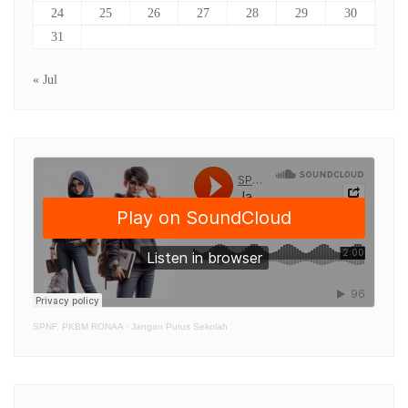
24
25
26
27
28
29
30
31
« Jul
SPNF. PKBM RONAA
·
Jangan Putus Sekolah