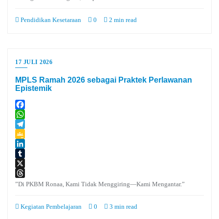
Pendidikan Kesetaraan
0
2 min read
17 JULI 2026
MPLS Ramah 2026 sebagai Praktek Perlawanan
Epistemik
Facebook
WhatsApp
Telegram
Google
Classroom
LinkedIn
Tumblr
X
Threads
”Di PKBM Ronaa, Kami Tidak Menggiring—Kami Mengantar.”
Kegiatan Pembelajaran
0
3 min read