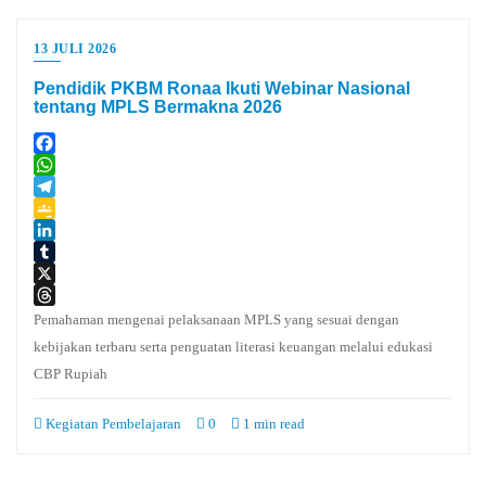
13 JULI 2026
Pendidik PKBM Ronaa Ikuti Webinar Nasional
tentang MPLS Bermakna 2026
Facebook
WhatsApp
Telegram
Google
Classroom
LinkedIn
Tumblr
X
Threads
Pemahaman mengenai pelaksanaan MPLS yang sesuai dengan
kebijakan terbaru serta penguatan literasi keuangan melalui edukasi
CBP Rupiah
Kegiatan Pembelajaran
0
1 min read