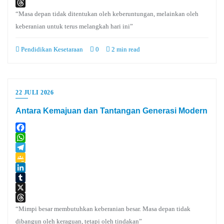
X
Threads
“Masa depan tidak ditentukan oleh keberuntungan, melainkan oleh
keberanian untuk terus melangkah hari ini”
Pendidikan Kesetaraan
0
2 min read
22 JULI 2026
Antara Kemajuan dan Tantangan Generasi Modern
Facebook
WhatsApp
Telegram
Google
Classroom
LinkedIn
Tumblr
X
Threads
“Mimpi besar membutuhkan keberanian besar. Masa depan tidak
dibangun oleh keraguan, tetapi oleh tindakan”