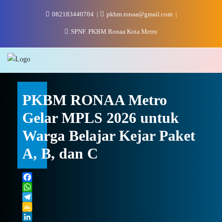
Skip
082183440704
pkbm.ronaa@gmail.com
to
content
SPNF. PKBM Ronaa Kota Metro
PKBM RONAA Metro
Gelar MPLS 2026 untuk
Warga Belajar Kejar Paket
A, B, dan C
Facebook
WhatsApp
Telegram
Google