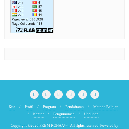
Kita
Profil
Program
Pendaftaran
Metode Belajar
Kantor
Pengumuman
Unduhan
Copyright ©2026 PKBM RONAA™ . All rights reserved.
Powered by