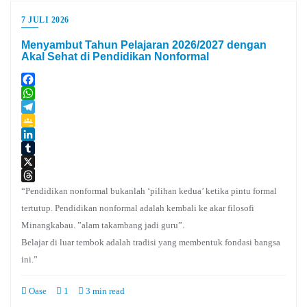
7 JULI 2026
Menyambut Tahun Pelajaran 2026/2027 dengan
Akal Sehat di Pendidikan Nonformal
Facebook
WhatsApp
Telegram
Google
Classroom
LinkedIn
Tumblr
X
Threads
“Pendidikan nonformal bukanlah ‘pilihan kedua’ ketika pintu formal
tertutup. Pendidikan nonformal adalah kembali ke akar filosofi
Minangkabau. ”alam takambang jadi guru”.
Belajar di luar tembok adalah tradisi yang membentuk fondasi bangsa
ini.”
Oase
1
3 min read