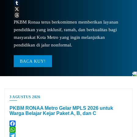
Classroom
LinkedIn
Tumblr
X
Threads
PKBM Ronaa terus berkomitmen memberikan layanan
pendidikan yang inklusif, ramah, dan berkualitas bagi
masyarakat Kota Metro yang ingin melanjutkan
pendidikan di jalur nonformal.
BACA KUY!
3 AGUSTUS 2026
PKBM RONAA Metro Gelar MPLS 2026 untuk
Warga Belajar Kejar Paket A, B, dan C
Facebook
WhatsApp