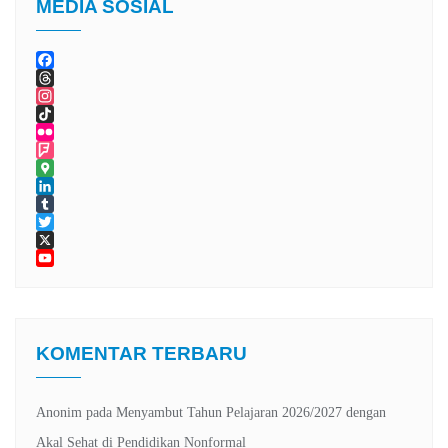
MEDIA SOSIAL
Facebook
Threads
Instagram
TikTok
Flickr
Foursquare
Google
Maps
LinkedIn
Tumblr
Twitter
X
YouTube
Channel
KOMENTAR TERBARU
Anonim
pada
Menyambut Tahun Pelajaran 2026/2027 dengan
Akal Sehat di Pendidikan Nonformal