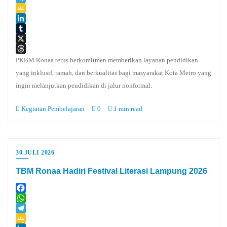
Telegram
Google
Classroom
LinkedIn
Tumblr
X
Threads
PKBM Ronaa terus berkomitmen memberikan layanan pendidikan
yang inklusif, ramah, dan berkualitas bagi masyarakat Kota Metro yang
ingin melanjutkan pendidikan di jalur nonformal.
Kegiatan Pembelajaran
0
1 min read
30 JULI 2026
TBM Ronaa Hadiri Festival Literasi Lampung 2026
Facebook
WhatsApp
Telegram