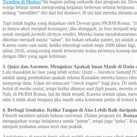
Trending di Medsos
“Ini bagian paling sarkastik dari program ini. D
warga belajar untuk memposting kegiatan berkesan selama berpuasa. 
sedang “memfilter” diri dari hal duniawi, di sisi lain mereka diminta u
Tapi inilah logika yang diajarkan oleh Dewan guru PKBM Ronaa. “
j
ia hanya akan menjadi kenangan; jika diunggah, ia bisa menjadi insp
untuk menjadi
jurnalis dirinya sendiri
.
Mereka harus mendokumentasi
dikemas menjadi narasi “sabar”. Ini bukan sekadar pamer, ini adalah a
Karena suatu saat nanti, ketika teknologi sudah maju 1000 tahun lagi,
tahun 2026, orang-orang masih tersenyum walau perutnya kosong d
dengan filter yang agak kebiruan.
3. Quizz dan Asesmen. Mengukur Apakah Iman Masih di Dada a
Lalu masuklah ke fase yang lebih serius:
Quizz – Asesmen Sumatif IV.
adalah ajang pembuktian apakah selama Ramadan mereka hanya sibuk
menyerap ilmu. Ujian ini semacam “check engine” bagi jiwa. Di sinil
hebat di media sosial, tetapi ketika ditanya soal fiqih puasa, mereka
Nah, di PKBM Ronaa, hal itu tidak terjadi. Karena setelah ujian, me
nilai A tidak akan berguna jika masih suka komentar pedas di kolom 
4. Berbagi Sembako. Ketika Tangan di Atas Lebih Baik daripada
Filosofi memberi adalah bahasa universal. Dalam program ini,
Ronaa
mengajarkan warga belajarnya untuk “pintar”, tetapi juga “peka”. K
menjadi jembatan antara teori dan praktik.
Anekdotnya: di tengah hiruk-pikuk politik ekonomi yang sibuk men