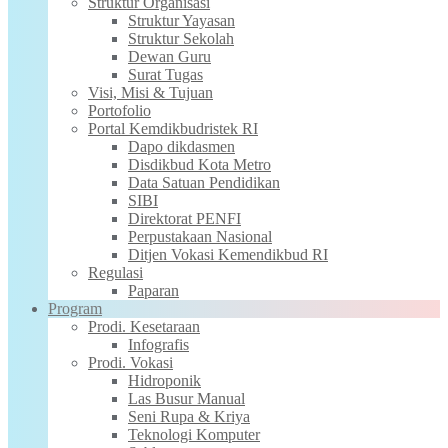
Struktur Organisasi
Struktur Yayasan
Struktur Sekolah
Dewan Guru
Surat Tugas
Visi, Misi & Tujuan
Portofolio
Portal Kemdikbudristek RI
Dapo dikdasmen
Disdikbud Kota Metro
Data Satuan Pendidikan
SIBI
Direktorat PENFI
Perpustakaan Nasional
Ditjen Vokasi Kemendikbud RI
Regulasi
Paparan
Program
Prodi. Kesetaraan
Infografis
Prodi. Vokasi
Hidroponik
Las Busur Manual
Seni Rupa & Kriya
Teknologi Komputer