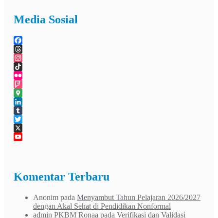
Media Sosial
Facebook
Threads
Instagram
TikTok
Flickr
Foursquare
Google
Maps
LinkedIn
Tumblr
Twitter
X
YouTube
Channel
Komentar Terbaru
Anonim
pada
Menyambut Tahun Pelajaran 2026/2027
dengan Akal Sehat di Pendidikan Nonformal
admin PKBM Ronaa
pada
Verifikasi dan Validasi