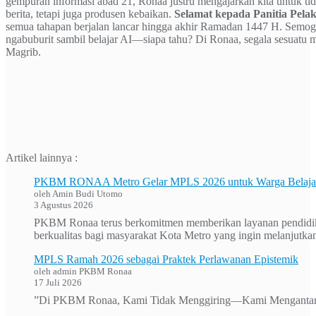
gempuran informasi abad 21, Ronaa justru mengajarkan kita untuk t
berita, tetapi juga produsen kebaikan.
Selamat kepada Panitia Pela
semua tahapan berjalan lancar hingga akhir Ramadan 1447 H. Semoga
ngabuburit sambil belajar AI—siapa tahu? Di Ronaa, segala sesuatu 
Magrib.
Artikel lainnya :
PKBM RONAA Metro Gelar MPLS 2026 untuk Warga Belajar 
oleh Amin Budi Utomo
3 Agustus 2026
PKBM Ronaa terus berkomitmen memberikan layanan pendidika
berkualitas bagi masyarakat Kota Metro yang ingin melanjutkan
MPLS Ramah 2026 sebagai Praktek Perlawanan Epistemik
oleh admin PKBM Ronaa
17 Juli 2026
”Di PKBM Ronaa, Kami Tidak Menggiring—Kami Mengantar