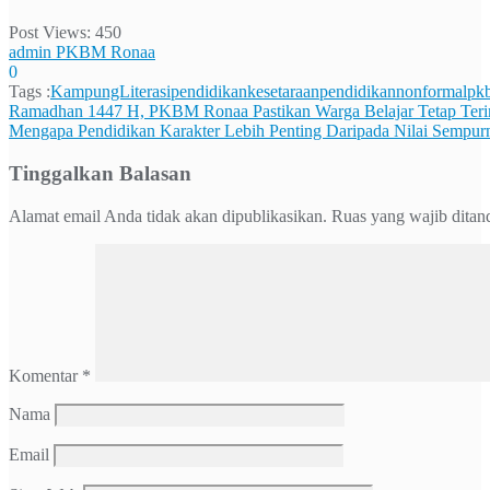
Post Views:
450
admin PKBM Ronaa
0
Tags :
KampungLiterasi
pendidikankesetaraan
pendidikannonformal
pk
Navigasi
Ramadhan 1447 H, PKBM Ronaa Pastikan Warga Belajar Tetap Te
Mengapa Pendidikan Karakter Lebih Penting Daripada Nilai Sempur
pos
Tinggalkan Balasan
Alamat email Anda tidak akan dipublikasikan.
Ruas yang wajib ditan
Komentar
*
Nama
Email