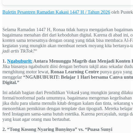
Buletin Pesantren Ramadan Kakasi 1447 H / Tahun 2026
oleh Pust
Selama Ramadan 1447 H, Ronaa tidak hanya mengajarkan bagaimana 
bagaimana menahan diri dari kebodohan digital. Karena di abad ini, 
konten sama tersesatnya dengan orang yang tidak bisa membaca Al-F
kegiatan yang mungkin akan membuat nenek moyang kita bertanya-ta
jadi artis TikTok?
“
1.
Ngabuburit:
Antara Menunggu Magrib dan Menjadi Konten 
Jika biasanya ngabuburit diisi dengan berburu takjil atau sekadar dudu
menghitung motor lewat,
Ronaa Learning Centre
punya gaya yang 
menggelar
“NGABUBURIT: Belajar 1 Hari bersama Canva untuk
Digital.”
Ini adalah bagian dari Pendidikan Vokas
i
yang mungkin jarang dilakuk
formal/nonformal pada umumnya. bagaimana mengemas kegelisahan m
jika dulu para ulama menulis kitab dengan kalam dan tinta, sekarang w
menorehkan pemikiran dengan template dan tipografi. Mereka belaja
feed Instagram sama-sama butuh estetika. Karena percayalah, surga da
yang kuat agar orang mau bertaubat.
2. “Tong Kosong Nyaring Bunyinya” vs. “Puasa Sunyi