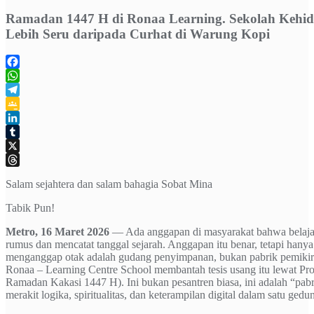
Ramadan 1447 H di Ronaa Learning. Sekolah Kehi
Lebih Seru daripada Curhat di Warung Kopi
Facebook
WhatsApp
Telegram
Google
Classroom
LinkedIn
Tumblr
X
Threads
Salam sejahtera dan salam bahagia Sobat Mina
Tabik Pun!
Metro, 16 Maret 2026
— Ada anggapan di masyarakat bahwa belajar
rumus dan mencatat tanggal sejarah. Anggapan itu benar, tetapi hany
menganggap otak adalah gudang penyimpanan, bukan pabrik pemiki
Ronaa – Learning Centre School membantah tesis usang itu lewat 
Ramadan Kakasi 1447 H). Ini bukan pesantren biasa, ini adalah “pab
merakit logika, spiritualitas, dan keterampilan digital dalam satu gedu