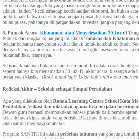
ternyata ada tetangga kita yang masih menghitung butir beras di mag
adalah “kudeta” kecil terhadap ketidakadilan ekonomi. Ini bukan acar
praktik baik bahwa sekolah bisa menjadi pusat distribusi kebahagiaan
bulan puasa, pahalanya dilipatgandakan. investasi jangka panjang deng
5. Puncak Acara.
Khataman, atau Menyelesaikan 30 Juz
di Teng
Puncak dari rangkaian panjang ini adalah
Tadarus dan Khataman A
belajar bersama masyarakat sekitar diajak untuk kembali ke fitrah. Se
dengan Canva, algoritma media sosial, dan logika asesmen, mereka d
bukanlah like, tetapi ayat
.
Suasana khataman bukan sekadar seremoni. Ini adalah orasi hening ba
seperti halnya kita menamatkan 30 juz. Di akhir acara, biasanya ada h
pertanyaan klasik,
“Besok mulai lagi? Udah habis nih kuota interne
Refleksi Akhir – Sekolah sebagai Simpul Peradaban
Apa yang dilakukan oleh
Ronaa Learning Centre School Kota Me
Pendidikan Vokasi dan nilai-nilai agama bisa berjalan beriring
Dewan guru berhasil membuktikan bahwa praktik baik pembelajaran ti
kelas dengan kipas angin yang berisik. Bisa juga di masjid sambil me
jalan sambil membagi sembako.
Program SANTRI ini adalah
prioritas tahunan
yang sayang untuk d