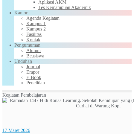
Aplikasi AKM
Tes Kemampuan Akademik
Kantor
Agenda Kegiatan
Kampus 1
Kampus 2
Fasilitas
Kontak
Pengumuman
Alumni
Beasiswa
Unduhan
Journal
Erapor
E-Book
Penelitian
Kegiatan Pembelajaran
17 Maret 2026