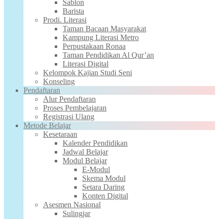
Sablon
Barista
Prodi. Literasi
Taman Bacaan Masyarakat
Kampung Literasi Metro
Perpustakaan Ronaa
Taman Pendidikan Al Qur’an
Literasi Digital
Kelompok Kajian Studi Seni
Konseling
Pendaftaran
Alur Pendaftaran
Proses Pembelajaran
Registrasi Ulang
Metode Belajar
Kesetaraan
Kalender Pendidikan
Jadwal Belajar
Modul Belajar
E-Modul
Skema Modul
Setara Daring
Konten Digital
Asesmen Nasional
Sulingjar