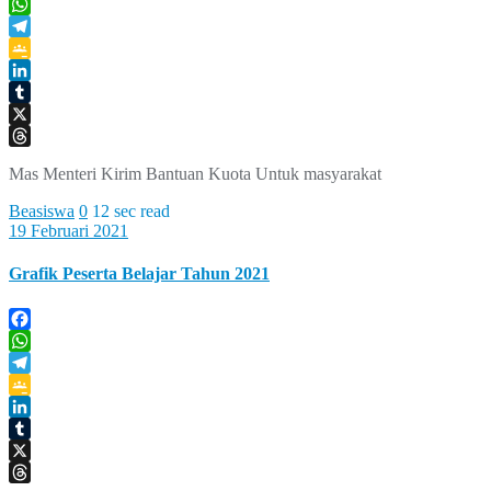
Facebook
WhatsApp
Telegram
Google
Classroom
LinkedIn
Tumblr
X
Threads
Mas Menteri Kirim Bantuan Kuota Untuk masyarakat
Beasiswa
0
12 sec read
19 Februari 2021
Grafik Peserta Belajar Tahun 2021
Facebook
WhatsApp
Telegram
Google
Classroom
LinkedIn
Tumblr
X