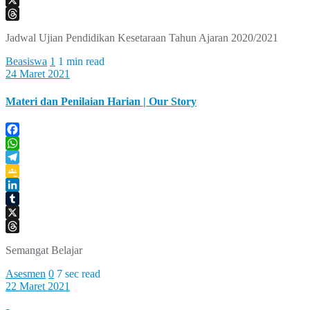
X
Threads
Jadwal Ujian Pendidikan Kesetaraan Tahun Ajaran 2020/2021
Beasiswa
1
1 min read
24 Maret 2021
Materi dan Penilaian Harian | Our Story
Facebook
WhatsApp
Telegram
Google
Classroom
LinkedIn
Tumblr
X
Threads
Semangat Belajar
Asesmen
0
7 sec read
22 Maret 2021