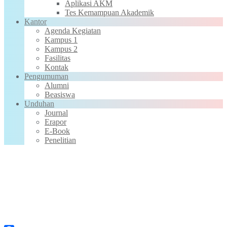
Aplikasi AKM
Tes Kemampuan Akademik
Kantor
Agenda Kegiatan
Kampus 1
Kampus 2
Fasilitas
Kontak
Pengumuman
Alumni
Beasiswa
Unduhan
Journal
Erapor
E-Book
Penelitian
PKBM RONAA Metro Gelar
MPLS 2026 untuk Warga Belajar
Kejar Paket A, B, dan C