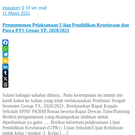
instastory
0
18 sec read
11 Maret 2021
Pengumuman Pelaksanaan Ujian Pendidikan Kesetaraan dan
Pasca PTS Genap TP. 2020/2021
Facebook
WhatsApp
Telegram
Google
Classroom
LinkedIn
Tumblr
X
Threads
Salam bahagia sahabat diktara.. Pada kesempatan ini mimin mo
kasih kabar ke kalian yang telah melaksanakan Penilaian Tengah
Semester Genap TA. 2020/2021. Berdasarkan Rapat Kepala
Sekolah SPNF PKBM Ronaa beserta Rapat Dewan Tutor/Pamong
Berikut pengumuman yang disampaikan silahkan untuk
diperhatikan ya gaiss …. Berikut informasi pelaksanaan Ujian
Pendidikan Kesetaraan (UPK) / Ujian Sekolah/Ujian Kelulusan
untuk kelas / tingkat :1. Kelas […]