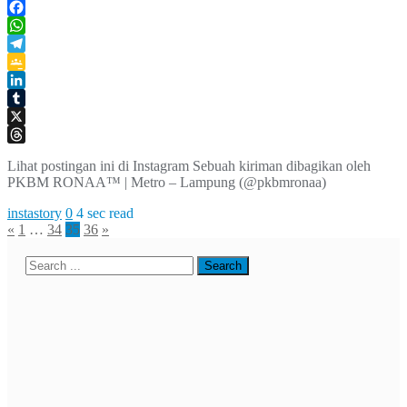
Facebook
WhatsApp
Telegram
Google
Classroom
LinkedIn
Tumblr
X
Threads
Lihat postingan ini di Instagram Sebuah kiriman dibagikan oleh
PKBM RONAA™ | Metro – Lampung (@pkbmronaa)
instastory
0
4 sec read
Paginasi
«
1
…
34
35
36
»
pos