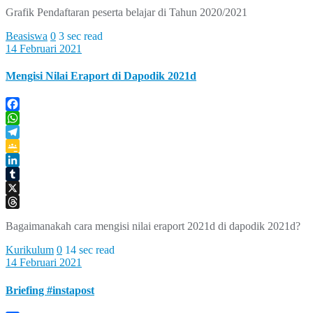
Threads
Grafik Pendaftaran peserta belajar di Tahun 2020/2021
Beasiswa
0
3 sec read
14 Februari 2021
Mengisi Nilai Eraport di Dapodik 2021d
Facebook
WhatsApp
Telegram
Google
Classroom
LinkedIn
Tumblr
X
Threads
Bagaimanakah cara mengisi nilai eraport 2021d di dapodik 2021d?
Kurikulum
0
14 sec read
14 Februari 2021
Briefing #instapost