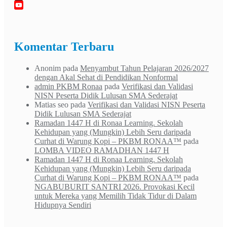
X
YouTube
Channel
Komentar Terbaru
Anonim
pada
Menyambut Tahun Pelajaran 2026/2027
dengan Akal Sehat di Pendidikan Nonformal
admin PKBM Ronaa
pada
Verifikasi dan Validasi
NISN Peserta Didik Lulusan SMA Sederajat
Matias seo
pada
Verifikasi dan Validasi NISN Peserta
Didik Lulusan SMA Sederajat
Ramadan 1447 H di Ronaa Learning. Sekolah
Kehidupan yang (Mungkin) Lebih Seru daripada
Curhat di Warung Kopi – PKBM RONAA™
pada
LOMBA VIDEO RAMADHAN 1447 H
Ramadan 1447 H di Ronaa Learning. Sekolah
Kehidupan yang (Mungkin) Lebih Seru daripada
Curhat di Warung Kopi – PKBM RONAA™
pada
NGABUBURIT SANTRI 2026. Provokasi Kecil
untuk Mereka yang Memilih Tidak Tidur di Dalam
Hidupnya Sendiri