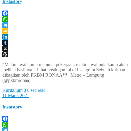
Instastory
Facebook
WhatsApp
Telegram
Google
Classroom
LinkedIn
Tumblr
X
Threads
“Makin awal kamu memulai pekerjaan, makin awal pula kamu akan
melihat hasilnya.” Lihat postingan ini di Instagram Sebuah kiriman
dibagikan oleh PKBM RONAA™ | Metro – Lampung
(@pkbmronaa)
Kurikulum
0
8 sec read
11 Maret 2021
Instastory
Facebook
WhatsApp