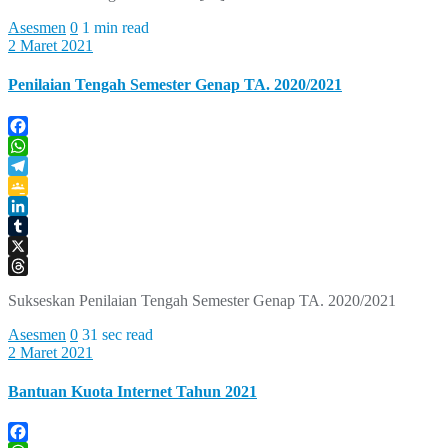
Asesmen
0
1 min read
2 Maret 2021
Penilaian Tengah Semester Genap TA. 2020/2021
Facebook
WhatsApp
Telegram
Google
Classroom
LinkedIn
Tumblr
X
Threads
Sukseskan Penilaian Tengah Semester Genap TA. 2020/2021
Asesmen
0
31 sec read
2 Maret 2021
Bantuan Kuota Internet Tahun 2021