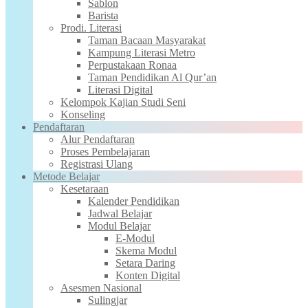
Sablon
Barista
Prodi. Literasi
Taman Bacaan Masyarakat
Kampung Literasi Metro
Perpustakaan Ronaa
Taman Pendidikan Al Qur’an
Literasi Digital
Kelompok Kajian Studi Seni
Konseling
Pendaftaran
Alur Pendaftaran
Proses Pembelajaran
Registrasi Ulang
Metode Belajar
Kesetaraan
Kalender Pendidikan
Jadwal Belajar
Modul Belajar
E-Modul
Skema Modul
Setara Daring
Konten Digital
Asesmen Nasional
Sulingjar