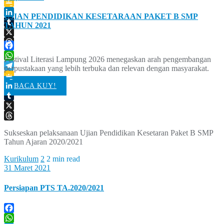
Telegram
Google
UJIAN PENDIDIKAN KESETARAAN PAKET B SMP
Classroom
LinkedIn
TAHUN 2021
Tumblr
X
Threads
Facebook
Festival Literasi Lampung 2026 menegaskan arah pengembangan
WhatsApp
perpustakaan yang lebih terbuka dan relevan dengan masyarakat.
Telegram
Google
BACA KUY!
Classroom
LinkedIn
Tumblr
X
Threads
Sukseskan pelaksanaan Ujian Pendidikan Kesetaran Paket B SMP
Tahun Ajaran 2020/2021
Kurikulum
2
2 min read
31 Maret 2021
Persiapan PTS TA.2020/2021
Facebook