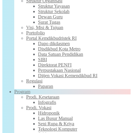
Struktur Organisasi
Struktur Yayasan
Struktur Sekolah
Dewan Guru
Surat Tugas
Visi, Misi & Tujuan
Portofolio
Portal Kemdikbudristek RI
Dapo dikdasmen
Disdikbud Kota Metro
Data Satuan Pendidikan
SIBI
Direktorat PENFI
Perpustakaan Nasional
Ditjen Vokasi Kemendikbud RI
Regulasi
Paparan
Program
Prodi. Kesetaraan
Infografis
Prodi. Vokasi
Hidroponik
Las Busur Manual
Seni Rupa & Kriya
Teknologi Komputer