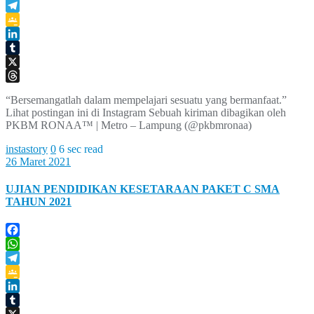
WhatsApp
Telegram
Google
Classroom
LinkedIn
Tumblr
X
Threads
“Bersemangatlah dalam mempelajari sesuatu yang bermanfaat.”
Lihat postingan ini di Instagram Sebuah kiriman dibagikan oleh
PKBM RONAA™ | Metro – Lampung (@pkbmronaa)
instastory
0
6 sec read
26 Maret 2021
UJIAN PENDIDIKAN KESETARAAN PAKET C SMA
TAHUN 2021
Facebook
WhatsApp
Telegram
Google
Classroom
LinkedIn
Tumblr