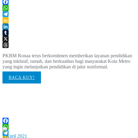
Facebook
WhatsApp
Telegram
Google
Classroom
LinkedIn
Tumblr
X
Threads
PKBM Ronaa terus berkomitmen memberikan layanan pendidikan
yang inklusif, ramah, dan berkualitas bagi masyarakat Kota Metro
yang ingin melanjutkan pendidikan di jalur nonformal.
BACA KUY!
TBM Ronaa Hadiri Festival
Literasi Lampung 2026
Facebook
WhatsApp
1 April 2021