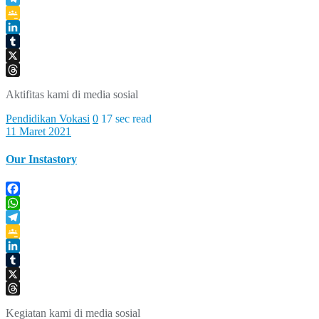
Telegram
Google
Classroom
LinkedIn
Tumblr
X
Threads
Aktifitas kami di media sosial
Pendidikan Vokasi
0
17 sec read
11 Maret 2021
Our Instastory
Facebook
WhatsApp
Telegram
Google
Classroom
LinkedIn
Tumblr
X
Threads
Kegiatan kami di media sosial