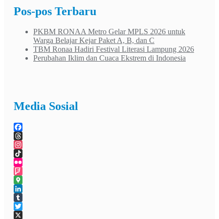
Pos-pos Terbaru
PKBM RONAA Metro Gelar MPLS 2026 untuk
Warga Belajar Kejar Paket A, B, dan C
TBM Ronaa Hadiri Festival Literasi Lampung 2026
Perubahan Iklim dan Cuaca Ekstrem di Indonesia
Media Sosial
Facebook
Threads
Instagram
TikTok
Flickr
Foursquare
Google
Maps
LinkedIn
Tumblr
Twitter