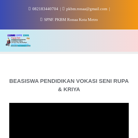
Skip
082183440704
pkbm.ronaa@gmail.com
to
content
SPNF. PKBM Ronaa Kota Metro
BEASISWA PENDIDIKAN VOKASI SENI RUPA
& KRIYA