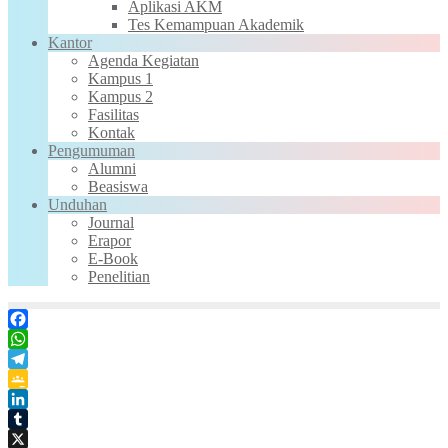
Aplikasi AKM
Tes Kemampuan Akademik
Kantor
Agenda Kegiatan
Kampus 1
Kampus 2
Fasilitas
Kontak
Pengumuman
Alumni
Beasiswa
Unduhan
Journal
Erapor
E-Book
Penelitian
Facebook
WhatsApp
Telegram
Google
Classroom
LinkedIn
Tumblr