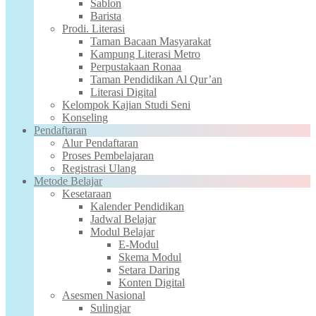
Sablon
Barista
Prodi. Literasi
Taman Bacaan Masyarakat
Kampung Literasi Metro
Perpustakaan Ronaa
Taman Pendidikan Al Qur’an
Literasi Digital
Kelompok Kajian Studi Seni
Konseling
Pendaftaran
Alur Pendaftaran
Proses Pembelajaran
Registrasi Ulang
Metode Belajar
Kesetaraan
Kalender Pendidikan
Jadwal Belajar
Modul Belajar
E-Modul
Skema Modul
Setara Daring
Konten Digital
Asesmen Nasional
Sulingjar