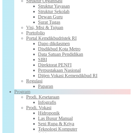
Struktur Organisasi
Struktur Yayasan
Struktur Sekolah
Dewan Guru
Surat Tugas
Visi, Misi & Tujuan
Portofolio
Portal Kemdikbudristek RI
Dapo dikdasmen
Disdikbud Kota Metro
Data Satuan Pendidikan
SIBI
Direktorat PENFI
Perpustakaan Nasional
Ditjen Vokasi Kemendikbud RI
Regulasi
Paparan
Program
Prodi. Kesetaraan
Infografis
Prodi. Vokasi
Hidroponik
Las Busur Manual
Seni Rupa & Kriya
Teknologi Komputer