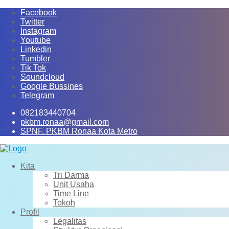
Skip
Facebook
to
Twitter
content
Instagram
Youtube
Linkedin
Tumbler
Tik Tok
Soundcloud
Google Bussines
Telegram
082183440704
pkbm.ronaa@gmail.com
SPNF. PKBM Ronaa Kota Metro
Kita
Tri Darma
Unit Usaha
Time Line
Tokoh
Profil
Legalitas