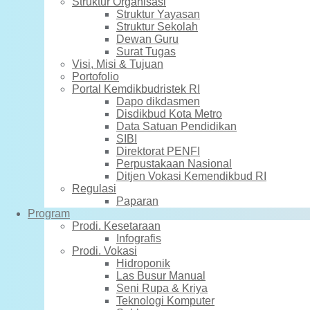
Struktur Organisasi
Struktur Yayasan
Struktur Sekolah
Dewan Guru
Surat Tugas
Visi, Misi & Tujuan
Portofolio
Portal Kemdikbudristek RI
Dapo dikdasmen
Disdikbud Kota Metro
Data Satuan Pendidikan
SIBI
Direktorat PENFI
Perpustakaan Nasional
Ditjen Vokasi Kemendikbud RI
Regulasi
Paparan
Program
Prodi. Kesetaraan
Infografis
Prodi. Vokasi
Hidroponik
Las Busur Manual
Seni Rupa & Kriya
Teknologi Komputer