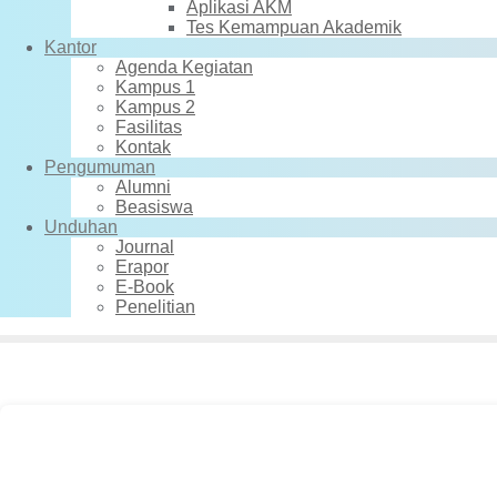
Aplikasi AKM
Tes Kemampuan Akademik
Kantor
Agenda Kegiatan
Kampus 1
Kampus 2
Fasilitas
Kontak
Pengumuman
Alumni
Beasiswa
Unduhan
Journal
Erapor
E-Book
Penelitian