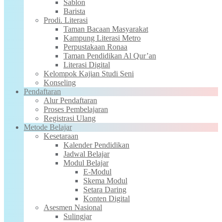
Sablon
Barista
Prodi. Literasi
Taman Bacaan Masyarakat
Kampung Literasi Metro
Perpustakaan Ronaa
Taman Pendidikan Al Qur’an
Literasi Digital
Kelompok Kajian Studi Seni
Konseling
Pendaftaran
Alur Pendaftaran
Proses Pembelajaran
Registrasi Ulang
Metode Belajar
Kesetaraan
Kalender Pendidikan
Jadwal Belajar
Modul Belajar
E-Modul
Skema Modul
Setara Daring
Konten Digital
Asesmen Nasional
Sulingjar