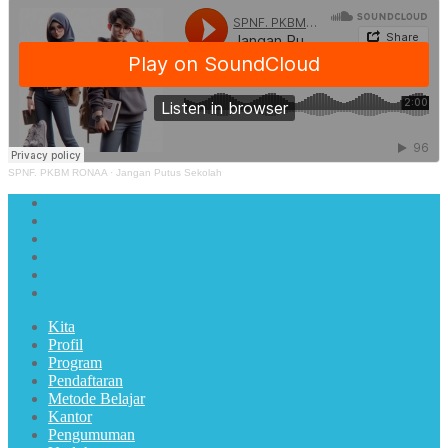
SPNF. PKBM RONAA
·
Jangan Putus Sekolah
Kita
Profil
Program
Pendaftaran
Metode Belajar
Kantor
Pengumuman