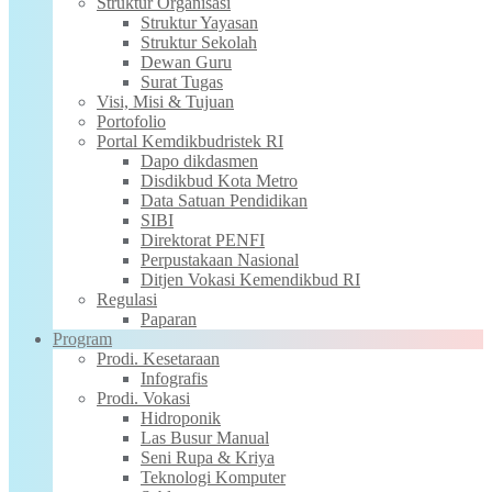
Struktur Organisasi
Struktur Yayasan
Struktur Sekolah
Dewan Guru
Surat Tugas
Visi, Misi & Tujuan
Portofolio
Portal Kemdikbudristek RI
Dapo dikdasmen
Disdikbud Kota Metro
Data Satuan Pendidikan
SIBI
Direktorat PENFI
Perpustakaan Nasional
Ditjen Vokasi Kemendikbud RI
Regulasi
Paparan
Program
Prodi. Kesetaraan
Infografis
Prodi. Vokasi
Hidroponik
Las Busur Manual
Seni Rupa & Kriya
Teknologi Komputer