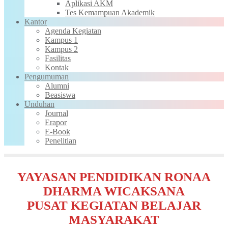
Aplikasi AKM
Tes Kemampuan Akademik
Kantor
Agenda Kegiatan
Kampus 1
Kampus 2
Fasilitas
Kontak
Pengumuman
Alumni
Beasiswa
Unduhan
Journal
Erapor
E-Book
Penelitian
YAYASAN PENDIDIKAN RONAA
DHARMA WICAKSANA
PUSAT KEGIATAN BELAJAR
MASYARAKAT