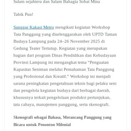
Salam sejahtera dan Salam Bahagia Sobat Mina
o
p
a
C
I
s
k
p
m
l
n
Tabik Pun!
a
s
Sanggar Kakasi Metro
s
mengikuti kegiatan Workshop
r
Tata Panggung yang diselenggarakan oleh UPTD Taman
o
Budaya Lampung pada 24–26 November 2025 di
o
Gedung Teater Tertutup. Kegiatan yang merupakan
m
bagian dari program Dinas Pendidikan dan Kebudayaan
Provinsi Lampung ini mengangkat tema “Penguatan
Kapasitas Seniman melalui Pemahaman Tata Panggung
yang Profesional dan Kreatif.” Workshop ini menjadi
sarana peningkatan pengetahuan teknis bagi pelaku seni
dan pengelola kegiatan budaya dari berbagai daerah,
khususnya terkait pengelolaan produksi pertunjukan,
tata cahaya, manajemen panggung, serta skenografi.
Skenografi sebagai Bahasa, Merancang Panggung yang
Bicara untuk Penonton Milenial