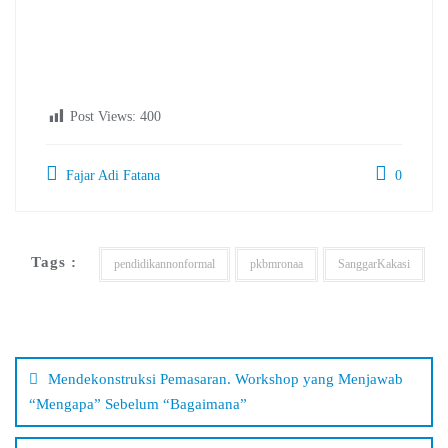
Post Views:
400
Fajar Adi Fatana
0
Tags :
pendidikannonformal
pkbmronaa
SanggarKakasi
Navigasi
pos
Mendekonstruksi Pemasaran. Workshop yang Menjawab
“Mengapa” Sebelum “Bagaimana”