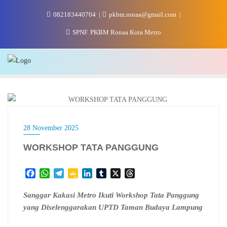
Skip
082183440704
pkbm.ronaa@gmail.com
to
content
SPNF. PKBM Ronaa Kota Metro
SANGGAR SENI DAN BUDAYA
28 November 2025
WORKSHOP TATA PANGGUNG
F
W
T
G
L
T
X
T
a
h
e
o
i
u
h
c
a
l
o
n
m
r
Sanggar Kakasi Metro Ikuti Workshop Tata Panggung
e
t
e
g
k
b
e
yang Diselenggarakan UPTD Taman Budaya Lampung
b
s
g
l
e
l
a
o
A
r
e
d
r
d