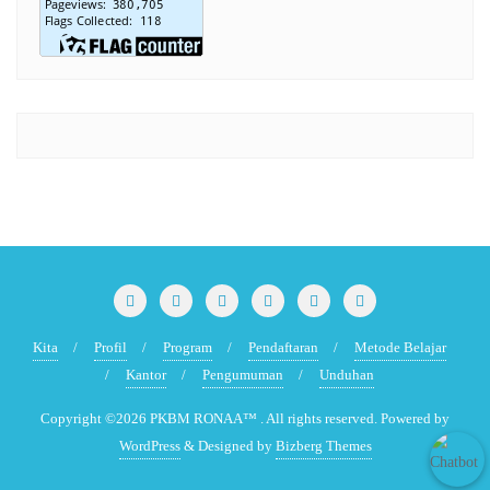
Kita
Profil
Program
Pendaftaran
Metode Belajar
Kantor
Pengumuman
Unduhan
Copyright ©2026 PKBM RONAA™ . All rights reserved.
Powered by
WordPress
&
Designed by
Bizberg Themes