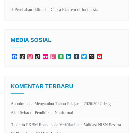
Perubahan Iklim dan Cuaca Ekstrem di Indonesia
MEDIA SOSIAL
Facebook
Threads
Instagram
TikTok
Flickr
Foursquare
Google
LinkedIn
Tumblr
Twitter
X
YouTube
Maps
Channel
KOMENTAR TERBARU
Anonim
pada
Menyambut Tahun Pelajaran 2026/2027 dengan
Akal Sehat di Pendidikan Nonformal
admin PKBM Ronaa
pada
Verifikasi dan Validasi NISN Peserta