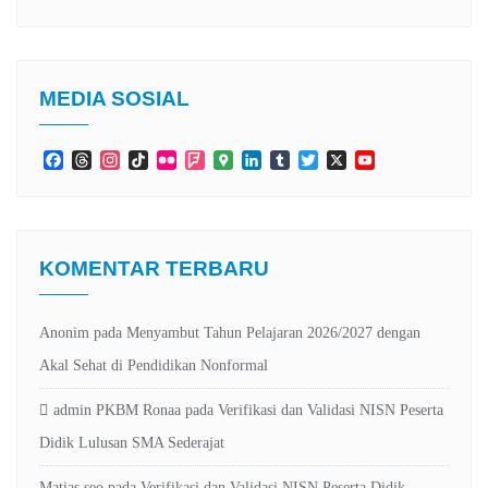
MEDIA SOSIAL
Facebook
Threads
Instagram
TikTok
Flickr
Foursquare
Google
LinkedIn
Tumblr
Twitter
X
YouTube
Maps
Channel
KOMENTAR TERBARU
Anonim
pada
Menyambut Tahun Pelajaran 2026/2027 dengan
Akal Sehat di Pendidikan Nonformal
admin PKBM Ronaa
pada
Verifikasi dan Validasi NISN Peserta
Didik Lulusan SMA Sederajat
Matias seo
pada
Verifikasi dan Validasi NISN Peserta Didik