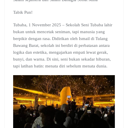
e
t
e
g
k
b
e
b
s
g
l
e
l
a
Tabik Pun!
o
A
r
e
d
r
d
o
p
a
C
I
s
Tubaba, 1 November 2025 – Sekolah Seni Tubaba lahir
k
p
m
l
n
bukan untuk mencetak seniman, tapi manusia yang
a
berpikir dengan rasa. Didirikan oleh Ismail di Tulang
s
s
Bawang Barat, sekolah ini berdiri di perbatasan antara
r
logika dan estetika, mengajarkan empati lewat gerak,
o
bunyi, dan warna. Di sini, seni bukan sekadar hiburan,
o
tapi latihan batin: menata diri sebelum menata dunia.
m