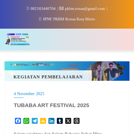
Skip
082183440704
pkbm.ronaa@gmail.com
to
content
SPNF. PKBM Ronaa Kota Metro
KEGIATAN PEMBELAJARAN
4 November 2025
TUBABA ART FESTIVAL 2025
F
W
T
G
L
T
X
T
a
h
e
o
i
u
h
c
a
l
o
n
m
r
Salam sejahtera dan Salam Bahagia Sobat Mina