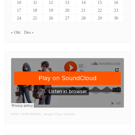
10
11
12
13
14
15
16
17
18
19
20
21
22
23
24
25
26
27
28
29
30
« Okt
Des »
SPNF. PKBM RONAA
·
Jangan Putus Sekolah