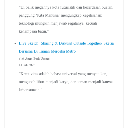
“Di balik megahnya kota futuristik dan kecerdasan buatan,
panggung ‘Kita Manusia’ mengungkap kegelisahan:
teknologi mungkin menjawab segalanya, kecuali
kehampaan batin.”
Live Sketch [Sharing & Diskusi] Outside Together/ Sketsa
Bersama Di Taman Merdeka Metro
oleh Amin Budi Utomo
14 Juli 2025
“Kreativitas adalah bahasa universal yang menyatukan,
mengubah libur menjadi karya, dan taman menjadi kanvas
kebersamaan.”