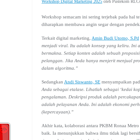
Workshop Digital Marketing 2025
oleh Pustekom RLC
Workshop semacam ini sering terjebak pada hal 
diharapkan membawa angin segar dengan pendekata
Terkait digital marketing,
Amin Budi Utomo, S.Pd
menjadi viral. Itu adalah konsep yang keliru. I
bermakna. Setiap konten adalah sebuah proposis
pelanggan. Jika Anda hanya menjerit menjual pro
dalam algoritma.”
Sedangkan
Andi Siswanto, SE
menyampaikan pada
Anda sebagai etalase. Lihatlah sebagai ‘kedai ko
pengalaman. Deskripsi produk adalah percakapan
adalah pelayanan Anda. Ini adalah ekonomi perha
(kepercayaan).”
Akhir kata, kolaborasi antara PKBM Ronaa Metr
baik. Ia menunjukkan bahwa ilmu tidak lagi bersif