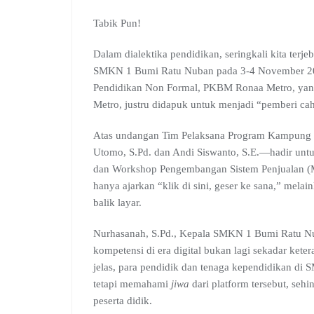
e
t
e
g
k
b
e
b
s
g
l
e
l
a
Tabik Pun!
o
A
r
e
d
r
d
o
p
a
C
I
s
Dalam dialektika pendidikan, seringkali kita terj
k
p
m
l
n
SMKN 1 Bumi Ratu Nuban pada 3-4 November 2025 
a
Pendidikan Non Formal, PKBM Ronaa Metro, yan
s
s
Metro, justru didapuk untuk menjadi “pemberi cah
r
o
Atas undangan Tim Pelaksana Program Kampung Lit
o
Utomo, S.Pd. dan Andi Siswanto, S.E.—hadir un
m
dan Workshop Pengembangan Sistem Penjualan (Ma
hanya ajarkan “klik di sini, geser ke sana,” mela
balik layar.
Nurhasanah, S.Pd., Kepala SMKN 1 Bumi Ratu Nu
kompetensi di era digital bukan lagi sekadar keter
jelas, para pendidik dan tenaga kependidikan d
tetapi memahami
jiwa
dari platform tersebut, seh
peserta didik.