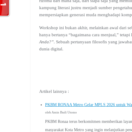
rizoma dari mana saja, dari siapa saja yang memil
kampung literasi justru menjadi sumber pengetahu
mempersiapkan generasi muda menghadapi kompl
Workshop ini bukan akhir, melainkan awal dari seb
hanya bertanya “bagaimana cara menjual,” tetapi
Anda?”
. Sebuah pertanyaan filosofis yang jawa
dunia digital.
Artikel lainnya :
PKBM RONAA Metro Gelar MPLS 2026 untuk Warga 
oleh Amin Budi Utomo
PKBM Ronaa terus berkomitmen memberikan layanan 
masyarakat Kota Metro yang ingin melanjutkan pend