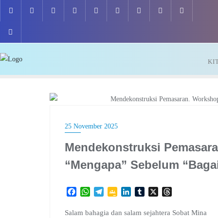
Skip
to
content
KI
KAMPUNG LITERASI
25 November 2025
Mendekonstruksi Pemasar
“Mengapa” Sebelum “Baga
F
W
T
G
L
T
X
T
a
h
e
o
i
u
h
c
a
l
o
n
m
r
Salam bahagia dan salam sejahtera Sobat Mina