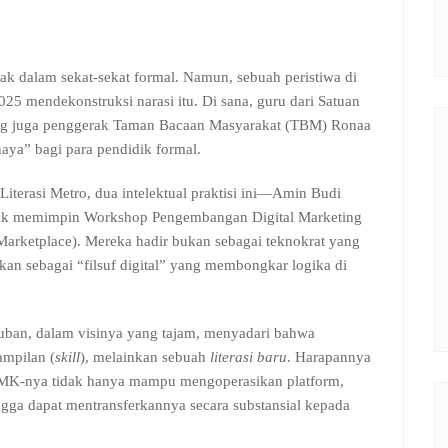
ebak dalam sekat-sekat formal. Namun, sebuah peristiwa di
mendekonstruksi narasi itu. Di sana, guru dari Satuan
g juga penggerak Taman Bacaan Masyarakat (TBM) Ronaa
aya” bagi para pendidik formal.
erasi Metro, dua intelektual praktisi ini—Amin Budi
tuk memimpin Workshop Pengembangan Digital Marketing
rketplace). Mereka hadir bukan sebagai teknokrat yang
inkan sebagai “filsuf digital” yang membongkar logika di
ban, dalam visinya yang tajam, menyadari bahwa
ampilan (
skill
), melainkan sebuah
literasi baru
. Harapannya
i SMK-nya tidak hanya mampu mengoperasikan platform,
ingga dapat mentransferkannya secara substansial kepada