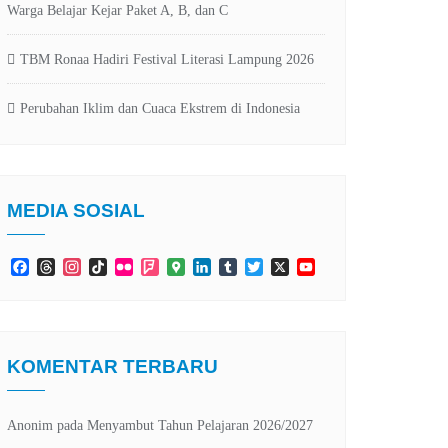
Warga Belajar Kejar Paket A, B, dan C
TBM Ronaa Hadiri Festival Literasi Lampung 2026
Perubahan Iklim dan Cuaca Ekstrem di Indonesia
MEDIA SOSIAL
Facebook
Threads
Instagram
TikTok
Flickr
Foursquare
Google
LinkedIn
Tumblr
Twitter
X
YouTube
Maps
Channel
KOMENTAR TERBARU
Anonim
pada
Menyambut Tahun Pelajaran 2026/2027