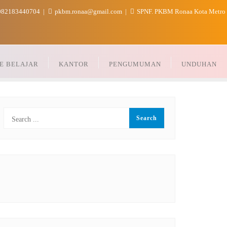
82183440704
pkbm.ronaa@gmail.com
SPNF. PKBM Ronaa Kota Metro
E BELAJAR
KANTOR
PENGUMUMAN
UNDUHAN