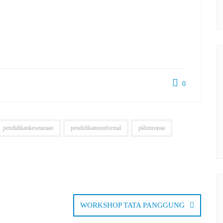
0
pendidikankesetaraan
pendidikannonformal
pkbmronaa
WORKSHOP TATA PANGGUNG