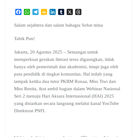
F
W
T
G
L
T
X
T
a
h
e
o
i
u
h
c
a
l
o
n
m
r
Salam sejahtera dan salam bahagia Sobat mina
e
t
e
g
k
b
e
b
s
g
l
e
l
a
Tabik Pun!
o
A
r
e
d
r
d
o
p
a
C
I
s
Jakarta, 20 Agustus 2025 – Semangat untuk
k
p
m
l
n
memperkuat gerakan literasi terus digaungkan, tidak
a
hanya oleh pemerintah dan akademisi, tetapi juga oleh
s
s
para pendidik di tingkat komunitas. Hal inilah yang
r
tampak ketika dua tutor PKBM Ronaa, Miss Tiwi dan
o
Miss Renita, ikut ambil bagian dalam Webinar Nasional
o
Seri 2 menuju Hari Aksara Internasional (HAI) 2025
m
yang disiarkan secara langsung melalui kanal YouTube
Direktorat PNFI.