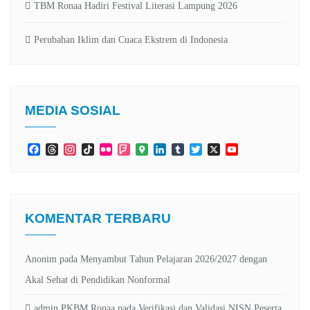
TBM Ronaa Hadiri Festival Literasi Lampung 2026
Perubahan Iklim dan Cuaca Ekstrem di Indonesia
MEDIA SOSIAL
Facebook
Threads
Instagram
TikTok
Flickr
Foursquare
Google
LinkedIn
Tumblr
Twitter
X
YouTube
Maps
Channel
KOMENTAR TERBARU
Anonim
pada
Menyambut Tahun Pelajaran 2026/2027 dengan
Akal Sehat di Pendidikan Nonformal
admin PKBM Ronaa
pada
Verifikasi dan Validasi NISN Peserta