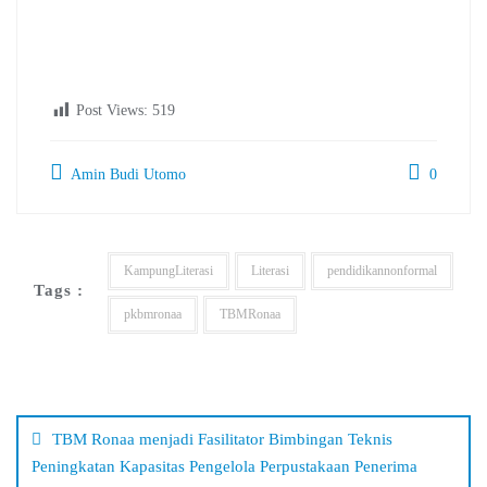
Post Views:
519
Amin Budi Utomo
0
KampungLiterasi
Literasi
pendidikannonformal
Tags :
pkbmronaa
TBMRonaa
Navigasi
pos
TBM Ronaa menjadi Fasilitator Bimbingan Teknis
Peningkatan Kapasitas Pengelola Perpustakaan Penerima