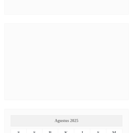
Agustus 2025
S
S
R
K
J
S
M