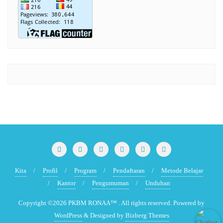
Kita
Profil
Program
Pendaftaran
Metode Belajar
Kantor
Pengumuman
Unduhan
Copyright ©2026 PKBM RONAA™ . All rights reserved.
Powered by
WordPress
&
Designed by
Bizberg Themes