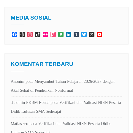
MEDIA SOSIAL
Facebook
Threads
Instagram
TikTok
Flickr
Foursquare
Google
LinkedIn
Tumblr
Twitter
X
YouTube
Maps
Channel
KOMENTAR TERBARU
Anonim
pada
Menyambut Tahun Pelajaran 2026/2027 dengan
Akal Sehat di Pendidikan Nonformal
admin PKBM Ronaa
pada
Verifikasi dan Validasi NISN Peserta
Didik Lulusan SMA Sederajat
Matias seo
pada
Verifikasi dan Validasi NISN Peserta Didik
Lulusan SMA Sederajat