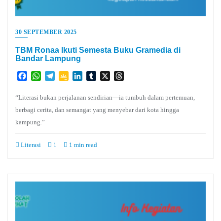
30 SEPTEMBER 2025
TBM Ronaa Ikuti Semesta Buku Gramedia di
Bandar Lampung
Facebook
WhatsApp
Telegram
Google
LinkedIn
Tumblr
X
Threads
Classroom
“Literasi bukan perjalanan sendirian—ia tumbuh dalam pertemuan,
berbagi cerita, dan semangat yang menyebar dari kota hingga
kampung.”
Literasi
1
1 min read