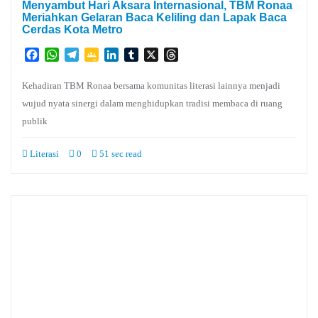
Menyambut Hari Aksara Internasional, TBM Ronaa
Meriahkan Gelaran Baca Keliling dan Lapak Baca
Cerdas Kota Metro
Facebook
WhatsApp
Telegram
Google
LinkedIn
Tumblr
X
Threads
Classroom
Kehadiran TBM Ronaa bersama komunitas literasi lainnya menjadi
wujud nyata sinergi dalam menghidupkan tradisi membaca di ruang
publik
Literasi
0
51 sec read