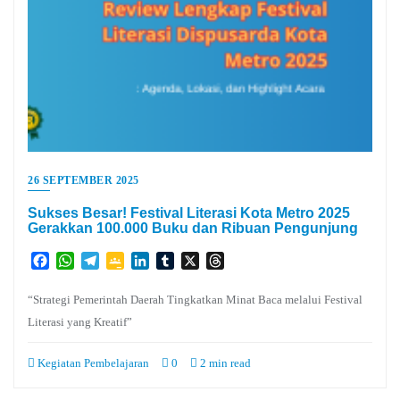
26 SEPTEMBER 2025
Sukses Besar! Festival Literasi Kota Metro 2025
Gerakkan 100.000 Buku dan Ribuan Pengunjung
Facebook
WhatsApp
Telegram
Google
LinkedIn
Tumblr
X
Threads
Classroom
“Strategi Pemerintah Daerah Tingkatkan Minat Baca melalui Festival
Literasi yang Kreatif”
Kegiatan Pembelajaran
0
2 min read