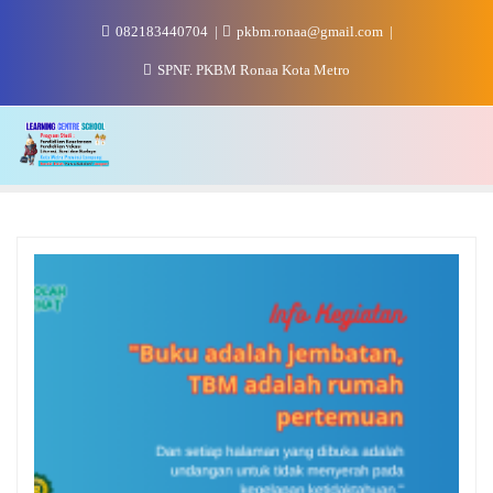
Skip
082183440704
pkbm.ronaa@gmail.com
to
content
SPNF. PKBM Ronaa Kota Metro