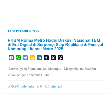
18 SEPTEMBER 2025
PKBM Ronaa Metro Hadiri Diskusi Nasional TBM
di Era Digital di Serpong, Siap Replikasi di Festival
Kampung Literasi Metro 2025
Facebook
WhatsApp
Telegram
Google
LinkedIn
Tumblr
X
Threads
Classroom
“Literasi yang Membumi dan Melangit – Menjembatani Kearifan
Lokal dengan Dinamika Global”
PKBM Indonesia
0
1 min read