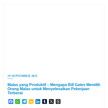
19 SEPTEMBER 2025
Malas yang Produktif – Mengapa Bill Gates Memilih
Orang Malas untuk Menyelesaikan Pekerjaan
Terberat
Facebook
WhatsApp
Telegram
Google
LinkedIn
Tumblr
X
Threads
Classroom