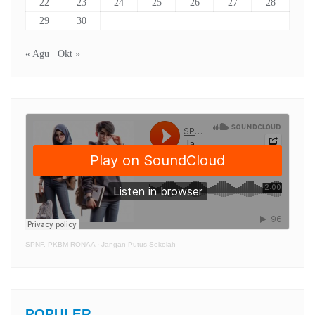
22
23
24
25
26
27
28
29
30
« Agu
Okt »
SPNF. PKBM RONAA
·
Jangan Putus Sekolah
POPULER