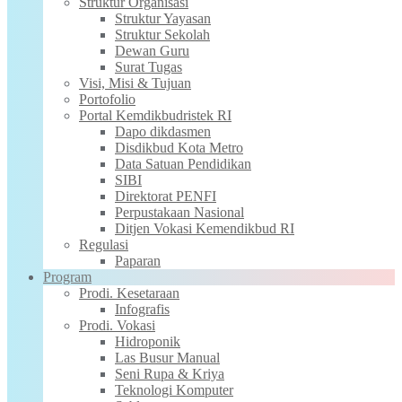
Struktur Organisasi
Struktur Yayasan
Struktur Sekolah
Dewan Guru
Surat Tugas
Visi, Misi & Tujuan
Portofolio
Portal Kemdikbudristek RI
Dapo dikdasmen
Disdikbud Kota Metro
Data Satuan Pendidikan
SIBI
Direktorat PENFI
Perpustakaan Nasional
Ditjen Vokasi Kemendikbud RI
Regulasi
Paparan
Program
Prodi. Kesetaraan
Infografis
Prodi. Vokasi
Hidroponik
Las Busur Manual
Seni Rupa & Kriya
Teknologi Komputer