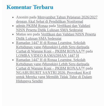
Komentar Terbaru
Anonim
pada
Menyambut Tahun Pelajaran 2026/2027
dengan Akal Sehat di Pendidikan Nonformal
admin PKBM Ronaa
pada
Verifikasi dan Validasi
NISN Peserta Didik Lulusan SMA Sederajat
Matias seo
pada
Verifikasi dan Validasi NISN Peserta
Didik Lulusan SMA Sederajat
Ramadan 1447 H di Ronaa Learning. Sekolah
Kehidupan yang (Mungkin) Lebih Seru daripada
Curhat di Warung Kopi – PKBM RONAA™
pada
LOMBA VIDEO RAMADHAN 1447 H
Ramadan 1447 H di Ronaa Learning. Sekolah
Kehidupan yang (Mungkin) Lebih Seru daripada
Curhat di Warung Kopi – PKBM RONAA™
pada
NGABUBURIT SANTRI 2026. Provokasi Kecil
untuk Mereka yang Memilih Tidak Tidur di Dalam
Hidupnya Sendiri