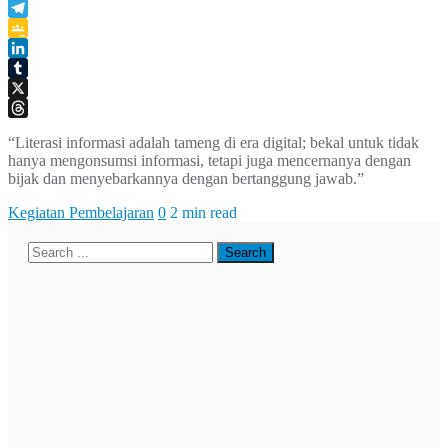
WhatsApp
Telegram
Google
Classroom
LinkedIn
Tumblr
X
Threads
“Literasi informasi adalah tameng di era digital; bekal untuk tidak
hanya mengonsumsi informasi, tetapi juga mencernanya dengan
bijak dan menyebarkannya dengan bertanggung jawab.”
Kegiatan Pembelajaran
0
2 min read