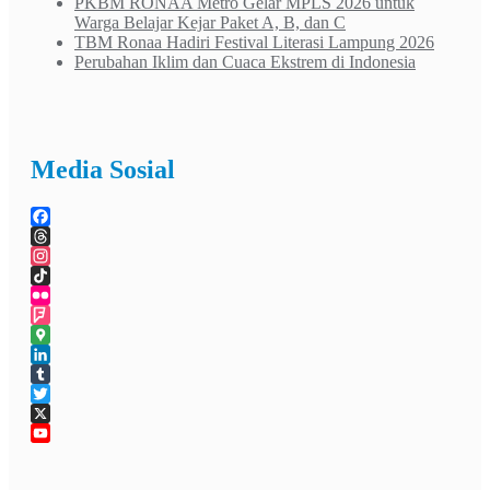
PKBM RONAA Metro Gelar MPLS 2026 untuk
Warga Belajar Kejar Paket A, B, dan C
TBM Ronaa Hadiri Festival Literasi Lampung 2026
Perubahan Iklim dan Cuaca Ekstrem di Indonesia
Media Sosial
Facebook
Threads
Instagram
TikTok
Flickr
Foursquare
Google
Maps
LinkedIn
Tumblr
Twitter
X
YouTube
Channel