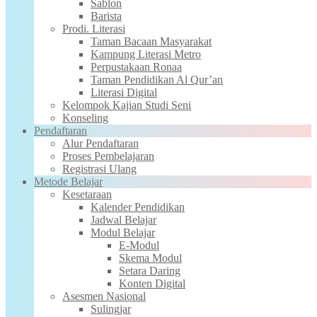
Sablon
Barista
Prodi. Literasi
Taman Bacaan Masyarakat
Kampung Literasi Metro
Perpustakaan Ronaa
Taman Pendidikan Al Qur’an
Literasi Digital
Kelompok Kajian Studi Seni
Konseling
Pendaftaran
Alur Pendaftaran
Proses Pembelajaran
Registrasi Ulang
Metode Belajar
Kesetaraan
Kalender Pendidikan
Jadwal Belajar
Modul Belajar
E-Modul
Skema Modul
Setara Daring
Konten Digital
Asesmen Nasional
Sulingjar