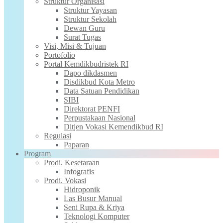
Struktur Organisasi
Struktur Yayasan
Struktur Sekolah
Dewan Guru
Surat Tugas
Visi, Misi & Tujuan
Portofolio
Portal Kemdikbudristek RI
Dapo dikdasmen
Disdikbud Kota Metro
Data Satuan Pendidikan
SIBI
Direktorat PENFI
Perpustakaan Nasional
Ditjen Vokasi Kemendikbud RI
Regulasi
Paparan
Program
Prodi. Kesetaraan
Infografis
Prodi. Vokasi
Hidroponik
Las Busur Manual
Seni Rupa & Kriya
Teknologi Komputer