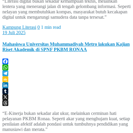
“Literasi digital bukan sekadar kemampuan teknis, melainkan
lentera yang menerangi jalan di tengah gelombang informasi. Seperti
nelayan yang membutuhkan kompas, masyarakat butuh kecakapan
digital untuk mengarungi samudera data tanpa tersesat.”
Kampung Literasi
0
1 min read
19 Juli 2025
Mahasiswa Universitas Muhammadiyah Metro lakukan Kajian
Riset Akademik di SPNF PKBM RONAA
Facebook
WhatsApp
Telegram
Google
Classroom
LinkedIn
Tumblr
X
Threads
“E-Kinerja bukan sekadar alat ukur, melainkan cerminan hati
pelayanan PKBM Ronaa. Seperti akar yang menghujam kuat, setiap
penilaian afektif adalah pondasi untuk tumbuhnya pendidikan yang
manusiawi dan merata.”