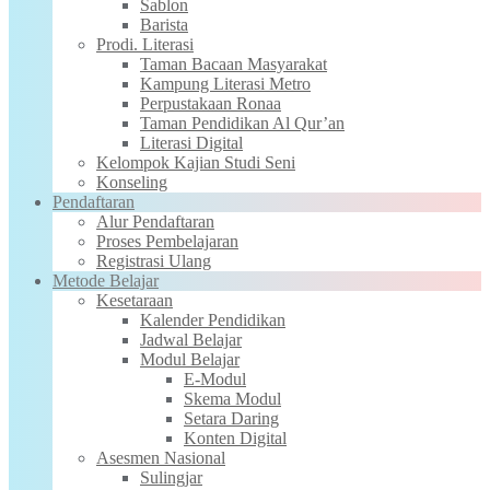
Sablon
Barista
Prodi. Literasi
Taman Bacaan Masyarakat
Kampung Literasi Metro
Perpustakaan Ronaa
Taman Pendidikan Al Qur’an
Literasi Digital
Kelompok Kajian Studi Seni
Konseling
Pendaftaran
Alur Pendaftaran
Proses Pembelajaran
Registrasi Ulang
Metode Belajar
Kesetaraan
Kalender Pendidikan
Jadwal Belajar
Modul Belajar
E-Modul
Skema Modul
Setara Daring
Konten Digital
Asesmen Nasional
Sulingjar