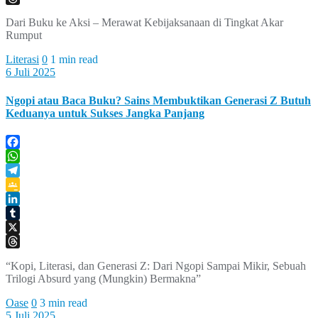
Threads
Dari Buku ke Aksi – Merawat Kebijaksanaan di Tingkat Akar
Rumput
Literasi
0
1 min read
6 Juli 2025
Ngopi atau Baca Buku? Sains Membuktikan Generasi Z Butuh
Keduanya untuk Sukses Jangka Panjang
Facebook
WhatsApp
Telegram
Google
Classroom
LinkedIn
Tumblr
X
Threads
“Kopi, Literasi, dan Generasi Z: Dari Ngopi Sampai Mikir, Sebuah
Trilogi Absurd yang (Mungkin) Bermakna”
Oase
0
3 min read
5 Juli 2025