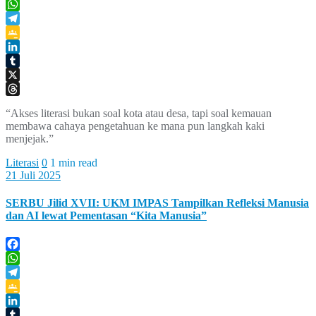
Facebook
WhatsApp
Telegram
Google
Classroom
LinkedIn
Tumblr
X
Threads
“Akses literasi bukan soal kota atau desa, tapi soal kemauan
membawa cahaya pengetahuan ke mana pun langkah kaki
menjejak.”
Literasi
0
1 min read
21 Juli 2025
SERBU Jilid XVII: UKM IMPAS Tampilkan Refleksi Manusia
dan AI lewat Pementasan “Kita Manusia”
Facebook
WhatsApp
Telegram
Google
Classroom
LinkedIn