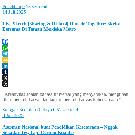
Penelitian
0
58 sec read
14 Juli 2025
Live Sketch [Sharing & Diskusi] Outside Together/ Sketsa
Bersama Di Taman Merdeka Metro
Facebook
WhatsApp
Telegram
Google
Classroom
LinkedIn
Tumblr
X
Threads
“Kreativitas adalah bahasa universal yang menyatukan, mengubah
libur menjadi karya, dan taman menjadi kanvas kebersamaan.”
Sanggar Seni dan Budaya
0
52 sec read
8 Juli 2025
Asesmen Nasional buat Pendidikan Kesetaraan – Nggak
Sekadar Tes, Tapi Cermin Kualitas