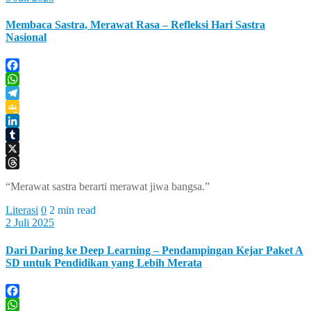
Membaca Sastra, Merawat Rasa – Refleksi Hari Sastra
Nasional
Facebook
WhatsApp
Telegram
Google
Classroom
LinkedIn
Tumblr
X
Threads
“Merawat sastra berarti merawat jiwa bangsa.”
Literasi
0
2 min read
2 Juli 2025
Dari Daring ke Deep Learning – Pendampingan Kejar Paket A
SD untuk Pendidikan yang Lebih Merata
Facebook