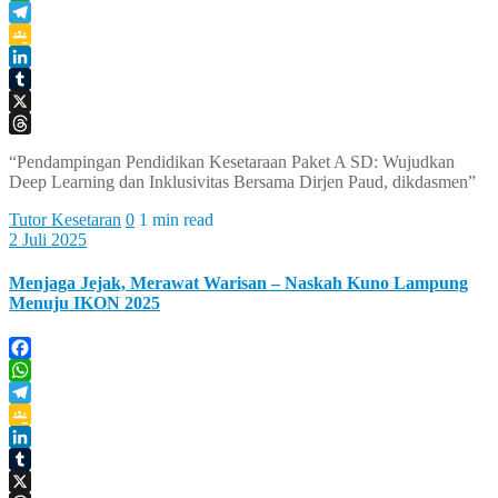
WhatsApp
Telegram
Google
Classroom
LinkedIn
Tumblr
X
Threads
“Pendampingan Pendidikan Kesetaraan Paket A SD: Wujudkan
Deep Learning dan Inklusivitas Bersama Dirjen Paud, dikdasmen”
Tutor Kesetaran
0
1 min read
2 Juli 2025
Menjaga Jejak, Merawat Warisan – Naskah Kuno Lampung
Menuju IKON 2025
Facebook
WhatsApp
Telegram
Google
Classroom
LinkedIn
Tumblr