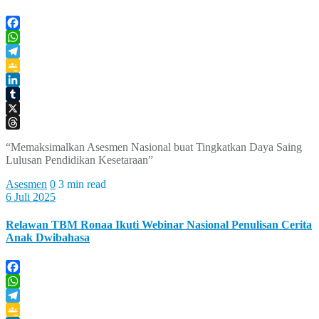
Facebook
WhatsApp
Telegram
Google
Classroom
LinkedIn
Tumblr
X
Threads
“Memaksimalkan Asesmen Nasional buat Tingkatkan Daya Saing
Lulusan Pendidikan Kesetaraan”
Asesmen
0
3 min read
6 Juli 2025
Relawan TBM Ronaa Ikuti Webinar Nasional Penulisan Cerita
Anak Dwibahasa
Facebook
WhatsApp
Telegram