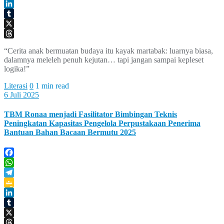
Google
Classroom
LinkedIn
Tumblr
X
Threads
“Cerita anak bermuatan budaya itu kayak martabak: luarnya biasa,
dalamnya meleleh penuh kejutan… tapi jangan sampai kepleset
logika!”
Literasi
0
1 min read
6 Juli 2025
TBM Ronaa menjadi Fasilitator Bimbingan Teknis
Peningkatan Kapasitas Pengelola Perpustakaan Penerima
Bantuan Bahan Bacaan Bermutu 2025
Facebook
WhatsApp
Telegram
Google
Classroom
LinkedIn
Tumblr
X