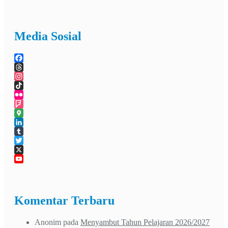
Media Sosial
Facebook
Threads
Instagram
TikTok
Flickr
Foursquare
Google
Maps
LinkedIn
Tumblr
Twitter
X
YouTube
Channel
Komentar Terbaru
Anonim
pada
Menyambut Tahun Pelajaran 2026/2027