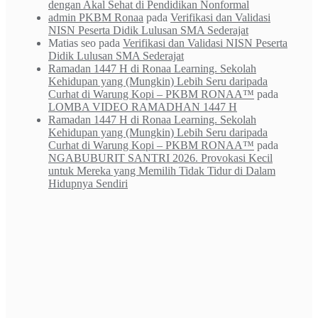
dengan Akal Sehat di Pendidikan Nonformal
admin PKBM Ronaa
pada
Verifikasi dan Validasi
NISN Peserta Didik Lulusan SMA Sederajat
Matias seo
pada
Verifikasi dan Validasi NISN Peserta
Didik Lulusan SMA Sederajat
Ramadan 1447 H di Ronaa Learning. Sekolah
Kehidupan yang (Mungkin) Lebih Seru daripada
Curhat di Warung Kopi – PKBM RONAA™
pada
LOMBA VIDEO RAMADHAN 1447 H
Ramadan 1447 H di Ronaa Learning. Sekolah
Kehidupan yang (Mungkin) Lebih Seru daripada
Curhat di Warung Kopi – PKBM RONAA™
pada
NGABUBURIT SANTRI 2026. Provokasi Kecil
untuk Mereka yang Memilih Tidak Tidur di Dalam
Hidupnya Sendiri