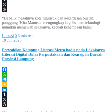
Tumblr
X
Threads
“Di balik megahnya kota futuristik dan kecerdasan buatan,
panggung ‘Kita Manusia’ mengungkap kegelisahan: teknologi
mungkin menjawab segalanya, kecuali kehampaan batin.”
Literasi
0
3 min read
19 Juli 2025
Perwakilan Kampung Literasi Metro hadir pada Lokakarya
Literasi Digital Dinas Perpustakaan dan Kearsipan Daerah
Provinsi Lampung
Facebook
WhatsApp
Telegram
Google
Classroom
LinkedIn
Tumblr
X
Threads