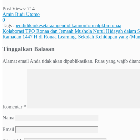
Post Views:
714
Amin Budi Utomo
0
Tags :
pendidikankesetaraan
pendidikannonformal
pkbmronaa
Navigasi
Kolaborasi TPQ Ronaa dan Jemaah Mushola Nurul Hidayah dalam 
Ramadan 1447 H di Ronaa Learning. Sekolah Kehidupan yang (Mung
pos
Tinggalkan Balasan
Alamat email Anda tidak akan dipublikasikan.
Ruas yang wajib ditan
Komentar
*
Nama
Email