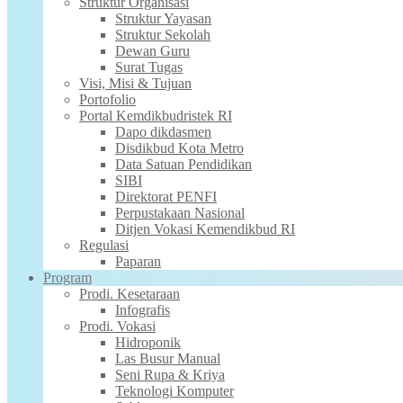
Struktur Organisasi
Struktur Yayasan
Struktur Sekolah
Dewan Guru
Surat Tugas
Visi, Misi & Tujuan
Portofolio
Portal Kemdikbudristek RI
Dapo dikdasmen
Disdikbud Kota Metro
Data Satuan Pendidikan
SIBI
Direktorat PENFI
Perpustakaan Nasional
Ditjen Vokasi Kemendikbud RI
Regulasi
Paparan
Program
Prodi. Kesetaraan
Infografis
Prodi. Vokasi
Hidroponik
Las Busur Manual
Seni Rupa & Kriya
Teknologi Komputer