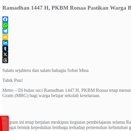
Ramadhan 1447 H, PKBM Ronaa Pastikan Warga Be
Facebook
WhatsApp
Telegram
Google
Classroom
LinkedIn
Tumblr
X
Threads
Salam sejahtera dan salam bahagia Sobat Mina
Tabik Pun!
Metro – Di bulan suci Ramadhan 1447 H, PKBM Ronaa tetap menun
Gratis (MBG) bagi warga belajar sekolah kesetaraan.
Program ini tetap berjalan meskipun kegiatan pembelajaran selama 
sebagai bentuk kepedulian lembaga terhadap pemenuhan kebutuhan giz