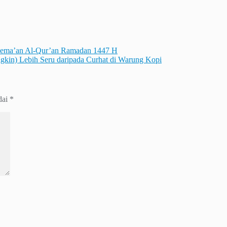
Sema’an Al-Qur’an Ramadan 1447 H
kin) Lebih Seru daripada Curhat di Warung Kopi
dai
*