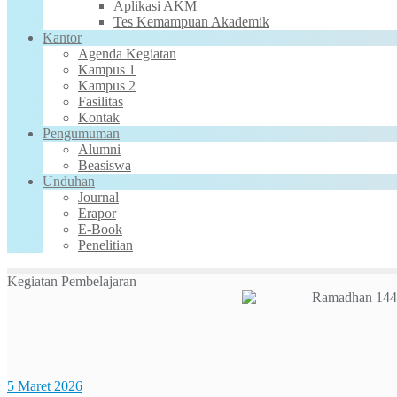
Aplikasi AKM
Tes Kemampuan Akademik
Kantor
Agenda Kegiatan
Kampus 1
Kampus 2
Fasilitas
Kontak
Pengumuman
Alumni
Beasiswa
Unduhan
Journal
Erapor
E-Book
Penelitian
Kegiatan Pembelajaran
5 Maret 2026