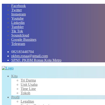
Skip
Facebook
to
Twitter
content
Instagram
Youtube
Linkedin
Tumbler
Tik Tok
Soundcloud
Google Bussines
Telegram
082183440704
pkbm.ronaa@gmail.com
SPNF. PKBM Ronaa Kota Metro
Kita
Tri Darma
Unit Usaha
Time Line
Tokoh
Profil
Legalitas