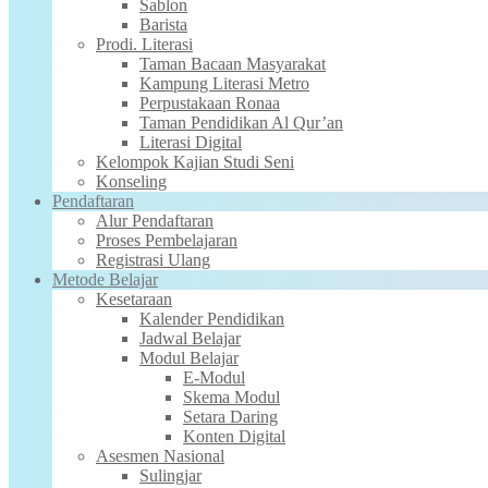
Sablon
Barista
Prodi. Literasi
Taman Bacaan Masyarakat
Kampung Literasi Metro
Perpustakaan Ronaa
Taman Pendidikan Al Qur’an
Literasi Digital
Kelompok Kajian Studi Seni
Konseling
Pendaftaran
Alur Pendaftaran
Proses Pembelajaran
Registrasi Ulang
Metode Belajar
Kesetaraan
Kalender Pendidikan
Jadwal Belajar
Modul Belajar
E-Modul
Skema Modul
Setara Daring
Konten Digital
Asesmen Nasional
Sulingjar