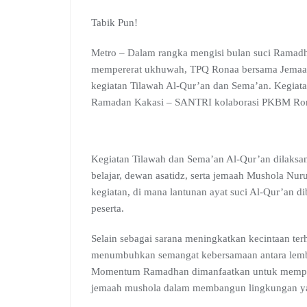
e
t
e
g
k
b
e
b
s
g
l
e
l
a
Tabik Pun!
o
A
r
e
d
r
d
o
p
a
C
I
s
Metro – Dalam rangka mengisi bulan suci Ramadh
k
p
m
l
n
mempererat ukhuwah, TPQ Ronaa bersama Jemaah
a
kegiatan Tilawah Al-Qur’an dan Sema’an. Kegiata
s
s
Ramadan Kakasi – SANTRI kolaborasi PKBM Ron
r
o
o
m
Kegiatan Tilawah dan Sema’an Al-Qur’an dilaksa
belajar, dewan asatidz, serta jemaah Mushola Nur
kegiatan, di mana lantunan ayat suci Al-Qur’an d
peserta.
Selain sebagai sarana meningkatkan kecintaan terh
menumbuhkan semangat kebersamaan antara lemba
Momentum Ramadhan dimanfaatkan untuk memper
jemaah mushola dalam membangun lingkungan yang