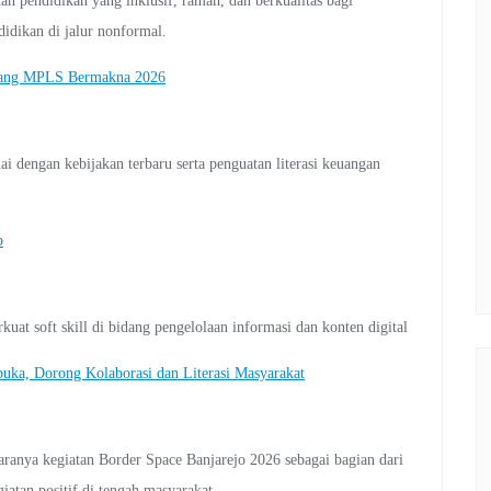
pendidikan yang inklusif, ramah, dan berkualitas bagi
idikan di jalur nonformal.
ntang MPLS Bermakna 2026
dengan kebijakan terbaru serta penguatan literasi keuangan
p
at soft skill di bidang pengelolaan informasi dan konten digital
buka, Dorong Kolaborasi dan Literasi Masyarakat
ranya kegiatan Border Space Banjarejo 2026 sebagai bagian dari
tan positif di tengah masyarakat.