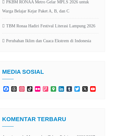
PKBM RONAA Metro Gelar MPLS 2026 untuk
Warga Belajar Kejar Paket A, B, dan C
TBM Ronaa Hadiri Festival Literasi Lampung 2026
Perubahan Iklim dan Cuaca Ekstrem di Indonesia
MEDIA SOSIAL
Facebook
Threads
Instagram
TikTok
Flickr
Foursquare
Google
LinkedIn
Tumblr
Twitter
X
YouTube
Maps
Channel
KOMENTAR TERBARU