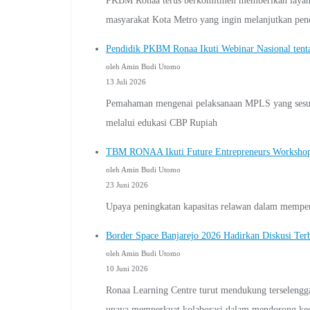
PKBM Ronaa terus berkomitmen memberikan layanan 
masyarakat Kota Metro yang ingin melanjutkan pend
Pendidik PKBM Ronaa Ikuti Webinar Nasional te
oleh Amin Budi Utomo
13 Juli 2026
Pemahaman mengenai pelaksanaan MPLS yang sesuai 
melalui edukasi CBP Rupiah
TBM RONAA Ikuti Future Entrepreneurs Worksho
oleh Amin Budi Utomo
23 Juni 2026
Upaya peningkatan kapasitas relawan dalam memperku
Border Space Banjarejo 2026 Hadirkan Diskusi Ter
oleh Amin Budi Utomo
10 Juni 2026
Ronaa Learning Centre turut mendukung terselengga
upaya memperkuat kolaborasi dalam mendorong kegia