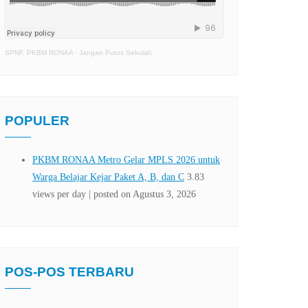
SPNF. PKBM RONAA
·
Jangan Putus Sekolah
POPULER
POS-POS TERBARU