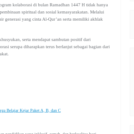
ram kolaborasi di bulan Ramadhan 1447 H tidak hanya
 pembinaan spiritual dan sosial kemasyarakatan. Melalui
ir generasi yang cinta Al-Qur’an serta memiliki akhlak
khusyukan, serta mendapat sambutan positif dari
rasi serupa diharapkan terus berlanjut sebagai bagian dari
akat.
Belajar Kejar Paket A, B, dan C