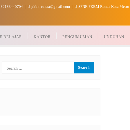
82183440704
pkbm.ronaa@gmail.com
SPNF. PKBM Ronaa Kota Metro
E BELAJAR
KANTOR
PENGUMUMAN
UNDUHAN