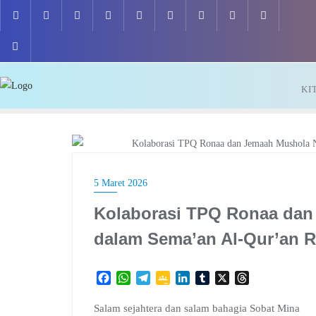
Skip
to
content
KI
KEGIATAN PEMBELAJARAN
5 Maret 2026
Kolaborasi TPQ Ronaa dan
dalam Sema’an Al-Qur’an 
F
W
T
G
L
T
X
T
a
h
e
o
i
u
h
c
a
l
o
n
m
r
Salam sejahtera dan salam bahagia Sobat Mina