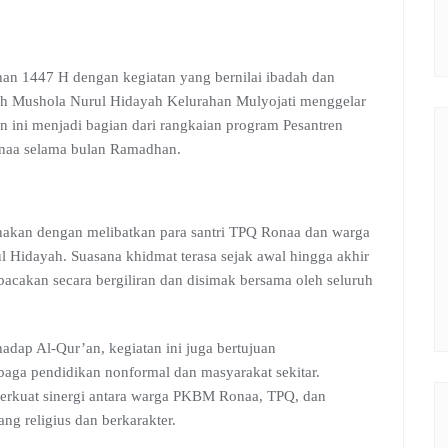
an 1447 H dengan kegiatan yang bernilai ibadah dan
 Mushola Nurul Hidayah Kelurahan Mulyojati menggelar
n ini menjadi bagian dari rangkaian program Pesantren
aa selama bulan Ramadhan.
nakan dengan melibatkan para santri TPQ Ronaa dan warga
ul Hidayah. Suasana khidmat terasa sejak awal hingga akhir
ibacakan secara bergiliran dan disimak bersama oleh seluruh
adap Al-Qur’an, kegiatan ini juga bertujuan
ga pendidikan nonformal dan masyarakat sekitar.
kuat sinergi antara warga PKBM Ronaa, TPQ, dan
 religius dan berkarakter.