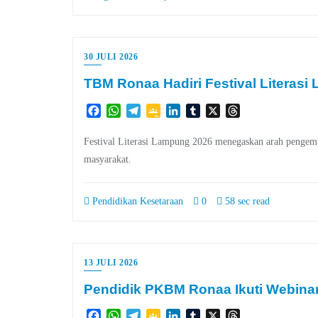
30 JULI 2026
TBM Ronaa Hadiri Festival Literas
Facebook
WhatsApp
Telegram
Google
LinkedIn
Tumblr
X
Threads
Classroom
Festival Literasi Lampung 2026 menegaskan arah pengemb
masyarakat.
Pendidikan Kesetaraan
0
58 sec read
13 JULI 2026
Pendidik PKBM Ronaa Ikuti Webina
Facebook
WhatsApp
Telegram
Google
LinkedIn
Tumblr
X
Threads