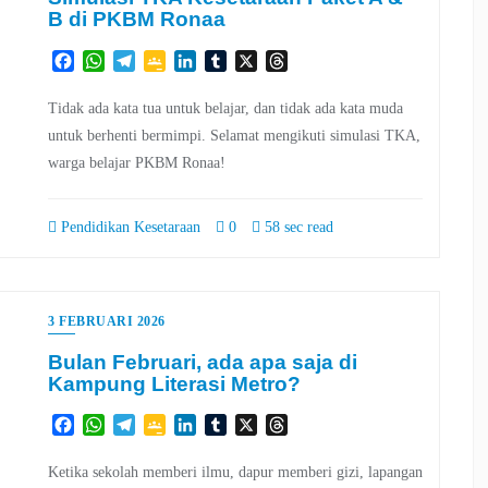
B di PKBM Ronaa
Facebook
WhatsApp
Telegram
Google
LinkedIn
Tumblr
X
Threads
Classroom
Tidak ada kata tua untuk belajar, dan tidak ada kata muda
untuk berhenti bermimpi. Selamat mengikuti simulasi TKA,
warga belajar PKBM Ronaa!
Pendidikan Kesetaraan
0
58 sec read
3 FEBRUARI 2026
Bulan Februari, ada apa saja di
Kampung Literasi Metro?
Facebook
WhatsApp
Telegram
Google
LinkedIn
Tumblr
X
Threads
Classroom
Ketika sekolah memberi ilmu, dapur memberi gizi, lapangan