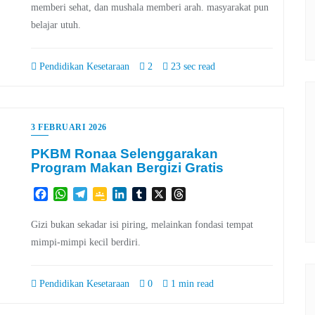
memberi sehat, dan mushala memberi arah. masyarakat pun
belajar utuh.
Pendidikan Kesetaraan
2
23 sec read
3 FEBRUARI 2026
PKBM Ronaa Selenggarakan
Program Makan Bergizi Gratis
Facebook
WhatsApp
Telegram
Google
LinkedIn
Tumblr
X
Threads
Classroom
Gizi bukan sekadar isi piring, melainkan fondasi tempat
mimpi-mimpi kecil berdiri.
Pendidikan Kesetaraan
0
1 min read