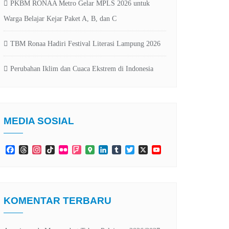
PKBM RONAA Metro Gelar MPLS 2026 untuk
Warga Belajar Kejar Paket A, B, dan C
TBM Ronaa Hadiri Festival Literasi Lampung 2026
Perubahan Iklim dan Cuaca Ekstrem di Indonesia
MEDIA SOSIAL
Facebook
Threads
Instagram
TikTok
Flickr
Foursquare
Google
LinkedIn
Tumblr
Twitter
X
YouTube
Maps
Channel
KOMENTAR TERBARU