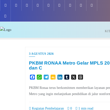
Skip
to
content
KI
3 AGUSTUS 2026
PKBM RONAA Metro Gelar MPLS 2026 
dan C
Facebook
WhatsApp
Telegram
Google
LinkedIn
Tumblr
X
Threads
Classroom
PKBM Ronaa terus berkomitmen memberikan layanan pendid
Metro yang ingin melanjutkan pendidikan di jalur nonfor
Kegiatan Pembelajaran
0
1 min read