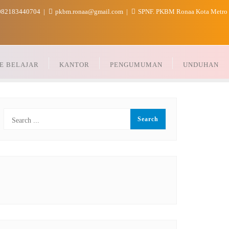
82183440704
pkbm.ronaa@gmail.com
SPNF. PKBM Ronaa Kota Metro
E BELAJAR
KANTOR
PENGUMUMAN
UNDUHAN