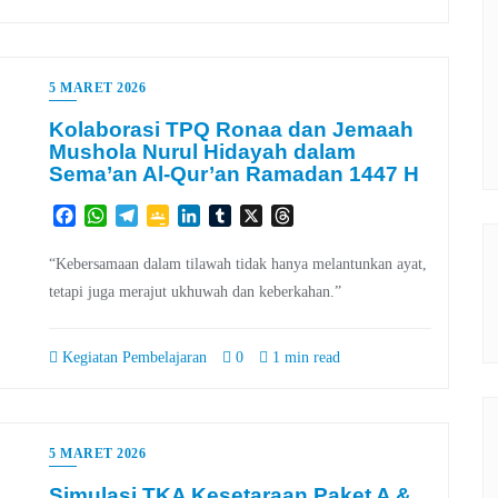
5 MARET 2026
Kolaborasi TPQ Ronaa dan Jemaah
Mushola Nurul Hidayah dalam
Sema’an Al-Qur’an Ramadan 1447 H
Facebook
WhatsApp
Telegram
Google
LinkedIn
Tumblr
X
Threads
Classroom
“Kebersamaan dalam tilawah tidak hanya melantunkan ayat,
tetapi juga merajut ukhuwah dan keberkahan.”
Kegiatan Pembelajaran
0
1 min read
5 MARET 2026
Simulasi TKA Kesetaraan Paket A &