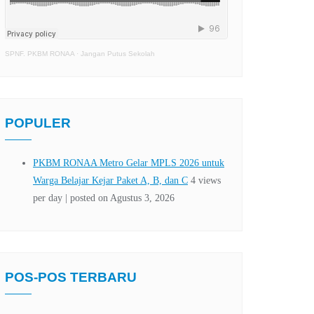
SPNF. PKBM RONAA
·
Jangan Putus Sekolah
POPULER
POS-POS TERBARU