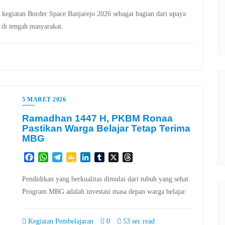
kegiatan Border Space Banjarejo 2026 sebagai bagian dari upaya
di tengah masyarakat.
5 MARET 2026
Ramadhan 1447 H, PKBM Ronaa
Pastikan Warga Belajar Tetap Terima
MBG
Facebook
WhatsApp
Telegram
Google
LinkedIn
Tumblr
X
Threads
Classroom
Pendidikan yang berkualitas dimulai dari tubuh yang sehat.
Program MBG adalah investasi masa depan warga belajar.
Kegiatan Pembelajaran
0
53 sec read