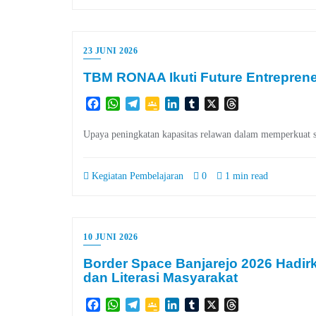
23 JUNI 2026
TBM RONAA Ikuti Future Entrepren
Facebook
WhatsApp
Telegram
Google
LinkedIn
Tumblr
X
Threads
Classroom
Upaya peningkatan kapasitas relawan dalam memperkuat sof
Kegiatan Pembelajaran
0
1 min read
10 JUNI 2026
Border Space Banjarejo 2026 Hadir
dan Literasi Masyarakat
Facebook
WhatsApp
Telegram
Google
LinkedIn
Tumblr
X
Threads