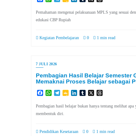
Classroom
Pemahaman mengenai pelaksanaan MPLS yang sesuai dengan
edukasi CBP Rupiah
Kegiatan Pembelajaran
0
1 min read
7 JULI 2026
Pembagian Hasil Belajar Semester
Memaknai Proses Belajar sebagai P
Facebook
WhatsApp
Telegram
Google
LinkedIn
Tumblr
X
Threads
Classroom
Pembagian hasil belajar bukan hanya tentang melihat apa 
membentuk diri.
Pendidikan Kesetaraan
0
1 min read