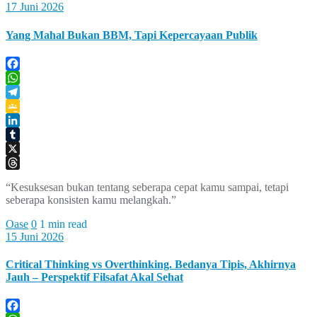
17 Juni 2026
Yang Mahal Bukan BBM, Tapi Kepercayaan Publik
Facebook
WhatsApp
Telegram
Google
Classroom
LinkedIn
Tumblr
X
Threads
“Kesuksesan bukan tentang seberapa cepat kamu sampai, tetapi
seberapa konsisten kamu melangkah.”
Oase
0
1 min read
15 Juni 2026
Critical Thinking vs Overthinking. Bedanya Tipis, Akhirnya
Jauh – Perspektif Filsafat Akal Sehat