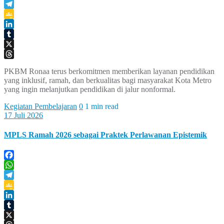
WhatsApp
Telegram
Google
Classroom
LinkedIn
Tumblr
X
Threads
PKBM Ronaa terus berkomitmen memberikan layanan pendidikan
yang inklusif, ramah, dan berkualitas bagi masyarakat Kota Metro
yang ingin melanjutkan pendidikan di jalur nonformal.
Kegiatan Pembelajaran
0
1 min read
17 Juli 2026
MPLS Ramah 2026 sebagai Praktek Perlawanan Epistemik
Facebook
WhatsApp
Telegram
Google
Classroom
LinkedIn
Tumblr