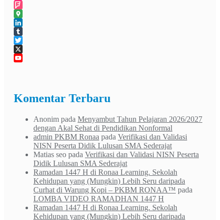
Flickr
Foursquare
Google
Maps
LinkedIn
Tumblr
Twitter
X
YouTube
Channel
Komentar Terbaru
Anonim
pada
Menyambut Tahun Pelajaran 2026/2027
dengan Akal Sehat di Pendidikan Nonformal
admin PKBM Ronaa
pada
Verifikasi dan Validasi
NISN Peserta Didik Lulusan SMA Sederajat
Matias seo
pada
Verifikasi dan Validasi NISN Peserta
Didik Lulusan SMA Sederajat
Ramadan 1447 H di Ronaa Learning. Sekolah
Kehidupan yang (Mungkin) Lebih Seru daripada
Curhat di Warung Kopi – PKBM RONAA™
pada
LOMBA VIDEO RAMADHAN 1447 H
Ramadan 1447 H di Ronaa Learning. Sekolah
Kehidupan yang (Mungkin) Lebih Seru daripada