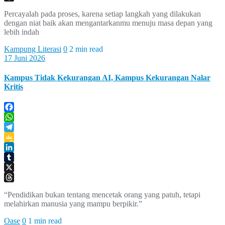
Threads
Percayalah pada proses, karena setiap langkah yang dilakukan
dengan niat baik akan mengantarkanmu menuju masa depan yang
lebih indah
Kampung Literasi
0
2 min read
17 Juni 2026
Kampus Tidak Kekurangan AI, Kampus Kekurangan Nalar
Kritis
Facebook
WhatsApp
Telegram
Google
Classroom
LinkedIn
Tumblr
X
Threads
“Pendidikan bukan tentang mencetak orang yang patuh, tetapi
melahirkan manusia yang mampu berpikir.”
Oase
0
1 min read