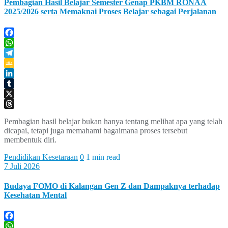
Pembagian Hasil Belajar Semester Genap PKBM RONAA
2025/2026 serta Memaknai Proses Belajar sebagai Perjalanan
Facebook
WhatsApp
Telegram
Google
Classroom
LinkedIn
Tumblr
X
Threads
Pembagian hasil belajar bukan hanya tentang melihat apa yang telah
dicapai, tetapi juga memahami bagaimana proses tersebut
membentuk diri.
Pendidikan Kesetaraan
0
1 min read
7 Juli 2026
Budaya FOMO di Kalangan Gen Z dan Dampaknya terhadap
Kesehatan Mental
Facebook