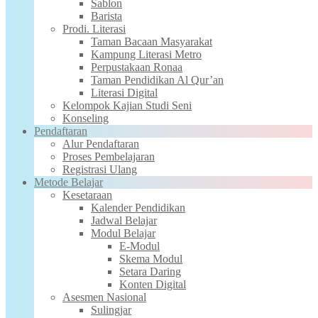
Sablon
Barista
Prodi. Literasi
Taman Bacaan Masyarakat
Kampung Literasi Metro
Perpustakaan Ronaa
Taman Pendidikan Al Qur’an
Literasi Digital
Kelompok Kajian Studi Seni
Konseling
Pendaftaran
Alur Pendaftaran
Proses Pembelajaran
Registrasi Ulang
Metode Belajar
Kesetaraan
Kalender Pendidikan
Jadwal Belajar
Modul Belajar
E-Modul
Skema Modul
Setara Daring
Konten Digital
Asesmen Nasional
Sulingjar