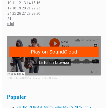
10
11
12
13
14
15
16
17
18
19
20
21
22
23
24
25
26
27
28
29
30
31
« Jul
SPNF. PKBM RONAA
·
Jangan Putus Sekolah
Populer
PKBM RONAA Metro Gelar MPLS 2026 untuk