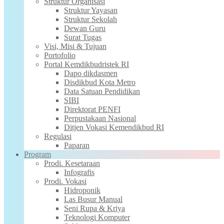
Struktur Organisasi
Struktur Yayasan
Struktur Sekolah
Dewan Guru
Surat Tugas
Visi, Misi & Tujuan
Portofolio
Portal Kemdikbudristek RI
Dapo dikdasmen
Disdikbud Kota Metro
Data Satuan Pendidikan
SIBI
Direktorat PENFI
Perpustakaan Nasional
Ditjen Vokasi Kemendikbud RI
Regulasi
Paparan
Program
Prodi. Kesetaraan
Infografis
Prodi. Vokasi
Hidroponik
Las Busur Manual
Seni Rupa & Kriya
Teknologi Komputer