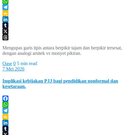
Facebook
WhatsApp
Telegram
Google
Classroom
LinkedIn
Tumblr
X
Threads
Mengupas garis tipis antara berpikir tajam dan berpikir tersesat,
dengan analogi arsitek vs monyet pikiran.
Oase
0
5 min read
7 Mei 2026
Implikasi kebijakan PJJ bagi pendidikan nonformal dan
kesetaraan.
Facebook
WhatsApp
Telegram
Google
Classroom
LinkedIn
Tumblr