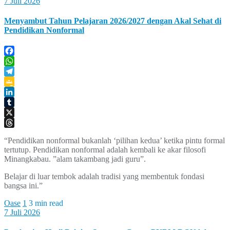
7 Juli 2026
Menyambut Tahun Pelajaran 2026/2027 dengan Akal Sehat di
Pendidikan Nonformal
Facebook
WhatsApp
Telegram
Google
Classroom
LinkedIn
Tumblr
X
Threads
“Pendidikan nonformal bukanlah ‘pilihan kedua’ ketika pintu formal
tertutup. Pendidikan nonformal adalah kembali ke akar filosofi
Minangkabau. ”alam takambang jadi guru”.
Belajar di luar tembok adalah tradisi yang membentuk fondasi
bangsa ini.”
Oase
1
3 min read
7 Juli 2026