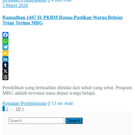
5 Maret 2026
Ramadhan 1447 H, PKBM Ronaa Pastikan Warga Belajar
Tetap Terima MBG
Facebook
WhatsApp
Telegram
Google
Classroom
LinkedIn
Tumblr
X
Threads
Pendidikan yang berkualitas dimulai dari tubuh yang sehat. Program
MBG adalah investasi masa depan warga belajar.
Kegiatan Pembelajaran
0
53 sec read
Paginasi
1
2
…
10
»
pos