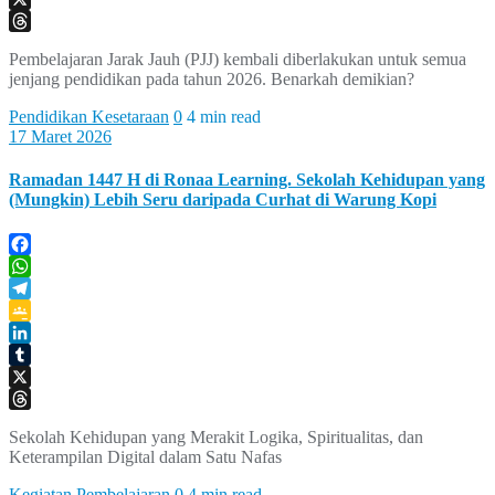
X
Threads
Pembelajaran Jarak Jauh (PJJ) kembali diberlakukan untuk semua
jenjang pendidikan pada tahun 2026. Benarkah demikian?
Pendidikan Kesetaraan
0
4 min read
17 Maret 2026
Ramadan 1447 H di Ronaa Learning. Sekolah Kehidupan yang
(Mungkin) Lebih Seru daripada Curhat di Warung Kopi
Facebook
WhatsApp
Telegram
Google
Classroom
LinkedIn
Tumblr
X
Threads
Sekolah Kehidupan yang Merakit Logika, Spiritualitas, dan
Keterampilan Digital dalam Satu Nafas
Kegiatan Pembelajaran
0
4 min read