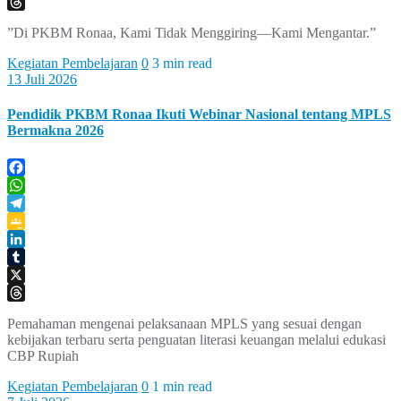
X
Threads
”Di PKBM Ronaa, Kami Tidak Menggiring—Kami Mengantar.”
Kegiatan Pembelajaran
0
3 min read
13 Juli 2026
Pendidik PKBM Ronaa Ikuti Webinar Nasional tentang MPLS
Bermakna 2026
Facebook
WhatsApp
Telegram
Google
Classroom
LinkedIn
Tumblr
X
Threads
Pemahaman mengenai pelaksanaan MPLS yang sesuai dengan
kebijakan terbaru serta penguatan literasi keuangan melalui edukasi
CBP Rupiah
Kegiatan Pembelajaran
0
1 min read