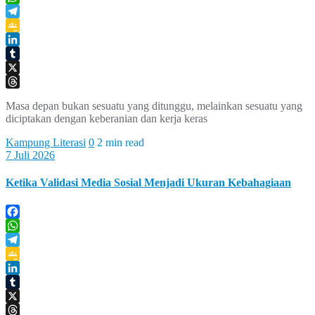
WhatsApp
Telegram
Google
Classroom
LinkedIn
Tumblr
X
Threads
Masa depan bukan sesuatu yang ditunggu, melainkan sesuatu yang
diciptakan dengan keberanian dan kerja keras
Kampung Literasi
0
2 min read
7 Juli 2026
Ketika Validasi Media Sosial Menjadi Ukuran Kebahagiaan
Facebook
WhatsApp
Telegram
Google
Classroom
LinkedIn
Tumblr
X