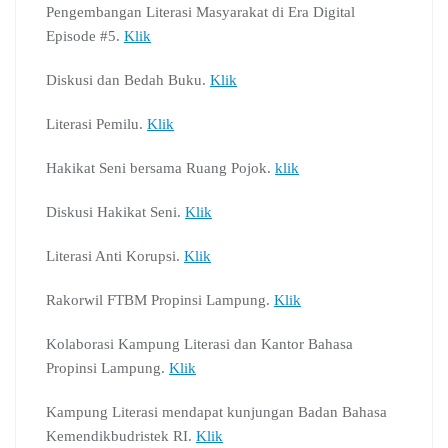
k
p
m
l
n
Pengembangan Literasi Masyarakat di Era Digital
a
Episode #5.
Klik
s
s
Diskusi dan Bedah Buku.
Klik
r
o
Literasi Pemilu.
Klik
o
m
Hakikat Seni bersama Ruang Pojok.
klik
Diskusi Hakikat Seni.
Klik
Literasi Anti Korupsi.
Klik
Rakorwil FTBM Propinsi Lampung.
Klik
Kolaborasi Kampung Literasi dan Kantor Bahasa
Propinsi Lampung.
Klik
Kampung Literasi mendapat kunjungan Badan Bahasa
Kemendikbudristek RI.
Klik