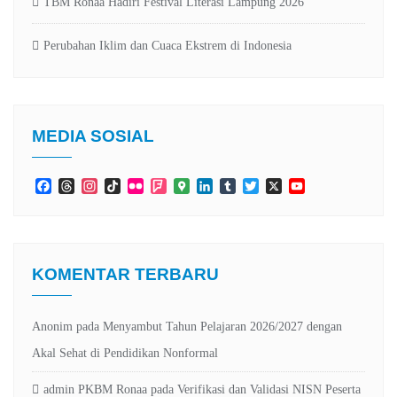
TBM Ronaa Hadiri Festival Literasi Lampung 2026
Perubahan Iklim dan Cuaca Ekstrem di Indonesia
MEDIA SOSIAL
Facebook
Threads
Instagram
TikTok
Flickr
Foursquare
Google
LinkedIn
Tumblr
Twitter
X
YouTube
Maps
Channel
KOMENTAR TERBARU
Anonim
pada
Menyambut Tahun Pelajaran 2026/2027 dengan
Akal Sehat di Pendidikan Nonformal
admin PKBM Ronaa
pada
Verifikasi dan Validasi NISN Peserta