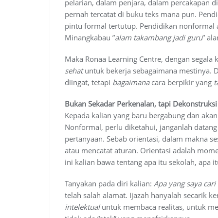
pelarian, dalam penjara, dalam percakapan d
pernah tercatat di buku teks mana pun
. Pend
pintu formal tertutup. Pendidikan nonformal
Minangkabau ”
alam takambang jadi guru
” al
Maka Ronaa Learning Centre, dengan segala 
sehat
untuk bekerja sebagaimana mestinya. Di 
diingat, tetapi
bagaimana
cara berpikir yang
t
Bukan Sekadar Perkenalan, tapi Dekonstruksi
Kepada kalian yang baru bergabung dan akan
Nonformal, perlu diketahui, janganlah datan
pertanyaan. Sebab orientasi, dalam makna 
atau mencatat aturan. Orientasi adalah mo
ini kalian bawa tentang apa itu sekolah, apa i
Tanyakan pada diri kalian:
Apa yang saya cari d
telah salah alamat. Ijazah hanyalah secarik k
intelektual
untuk membaca realitas, untuk me