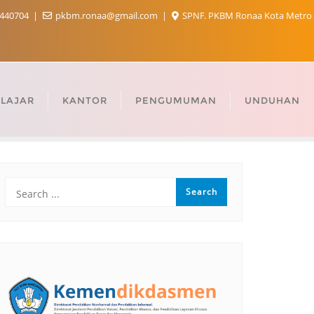
440704
pkbm.ronaa@gmail.com
SPNF. PKBM Ronaa Kota Metro
LAJAR
KANTOR
PENGUMUMAN
UNDUHAN