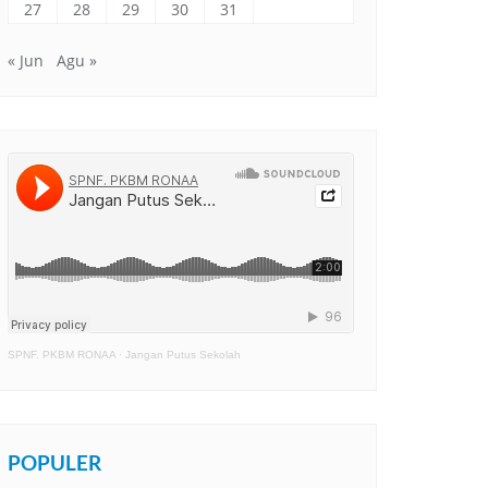
27
28
29
30
31
« Jun
Agu »
SPNF. PKBM RONAA
·
Jangan Putus Sekolah
POPULER