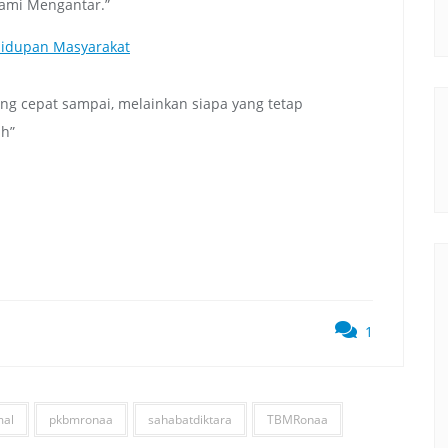
ami Mengantar.”
idupan Masyarakat
ng cepat sampai, melainkan siapa yang tetap
ah”
1
mal
pkbmronaa
sahabatdiktara
TBMRonaa