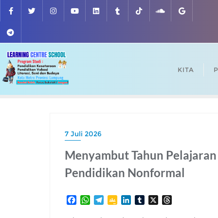
Skip
to
content
KITA
P
7 Juli 2026
Menyambut Tahun Pelajaran 
Pendidikan Nonformal
F
W
T
G
L
T
X
T
a
h
e
o
i
u
h