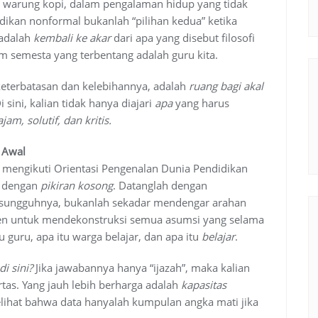
i warung kopi, dalam pengalaman hidup yang tidak
idikan nonformal bukanlah “pilihan kedua” ketika
 adalah
kembali ke akar
dari apa yang disebut filosofi
am semesta yang terbentang adalah guru kita
.
keterbatasan dan kelebihannya, adalah
ruang bagi akal
sini, kalian tidak hanya diajari
apa
yang harus
ajam, solutif, dan kritis
.
 Awal
 mengikuti Orientasi Pengenalan Dunia Pendidikan
g dengan
pikiran kosong
. Datanglah dengan
sesungguhnya, bukanlah sekadar mendengar arahan
men untuk mendekonstruksi semua asumsi yang selama
tu guru, apa itu warga belajar, dan apa itu
belajar
.
i sini?
Jika jawabannya hanya “ijazah”, maka kalian
ertas. Yang jauh lebih berharga adalah
kapasitas
lihat bahwa data hanyalah kumpulan angka mati jika