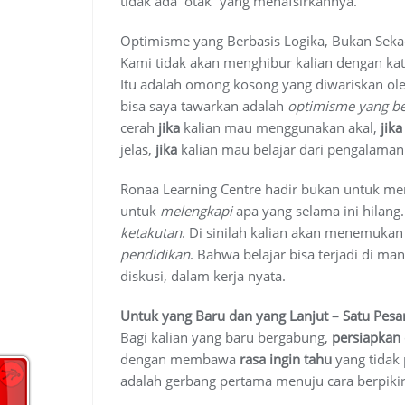
tidak ada “otak” yang menafsirkannya.
Optimisme yang Berbasis Logika, Bukan Sek
Kami tidak akan menghibur kalian dengan kat
Itu adalah omong kosong yang diwariskan oleh 
bisa saya tawarkan adalah
optimisme yang be
cerah
jika
kalian mau menggunakan akal,
jika
jelas,
jika
kalian mau belajar dari pengalaman
Ronaa Learning Centre hadir bukan untuk men
untuk
melengkapi
apa yang selama ini hilang
ketakutan
. Di sinilah kalian akan menemuka
pendidikan
. Bahwa belajar bisa terjadi di man
diskusi, dalam kerja nyata
.
Untuk yang Baru dan yang Lanjut – Satu Pesa
Bagi kalian yang baru bergabung,
persiapkan 
dengan membawa
rasa ingin tahu
yang tidak 
adalah gerbang pertama menuju cara berpiki