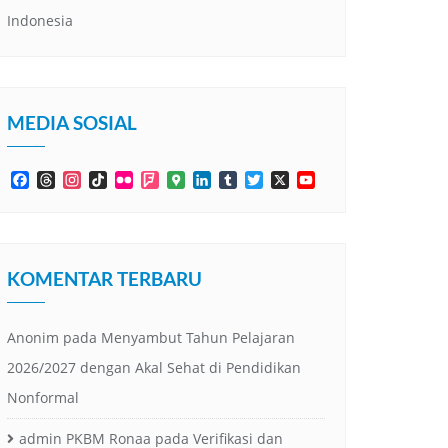
Indonesia
MEDIA SOSIAL
Facebook
Threads
Instagram
TikTok
Flickr
Foursquare
Google
LinkedIn
Tumblr
Twitter
X
YouTube
Maps
Channel
KOMENTAR TERBARU
Anonim
pada
Menyambut Tahun Pelajaran
2026/2027 dengan Akal Sehat di Pendidikan
Nonformal
admin PKBM Ronaa
pada
Verifikasi dan