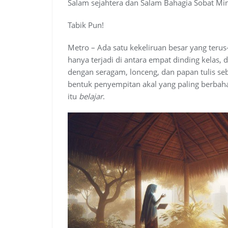
c
a
l
o
n
m
r
Salam sejahtera dan Salam Bahagia Sobat Mi
e
t
e
g
k
b
e
b
s
g
l
e
l
a
Tabik Pun!
o
A
r
e
d
r
d
o
p
a
C
I
s
Metro – Ada satu kekeliruan besar yang teru
k
p
m
l
n
hanya terjadi di antara empat dinding kelas
a
dengan seragam, lonceng, dan papan tulis seb
s
s
bentuk penyempitan akal yang paling berbah
r
itu
belajar
.
o
o
m