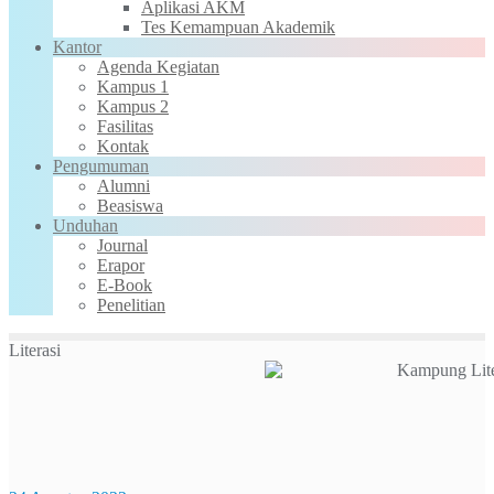
Aplikasi AKM
Tes Kemampuan Akademik
Kantor
Agenda Kegiatan
Kampus 1
Kampus 2
Fasilitas
Kontak
Pengumuman
Alumni
Beasiswa
Unduhan
Journal
Erapor
E-Book
Penelitian
Literasi