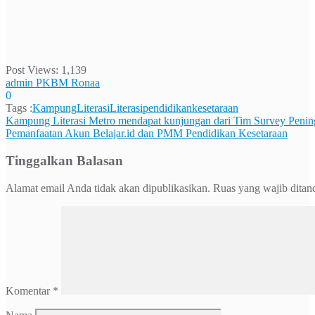
Post Views:
1,139
admin PKBM Ronaa
0
Tags :
KampungLiterasi
Literasi
pendidikankesetaraan
Navigasi
Kampung Literasi Metro mendapat kunjungan dari Tim Survey Peningk
Pemanfaatan Akun Belajar.id dan PMM Pendidikan Kesetaraan
pos
Tinggalkan Balasan
Alamat email Anda tidak akan dipublikasikan.
Ruas yang wajib ditan
Komentar
*