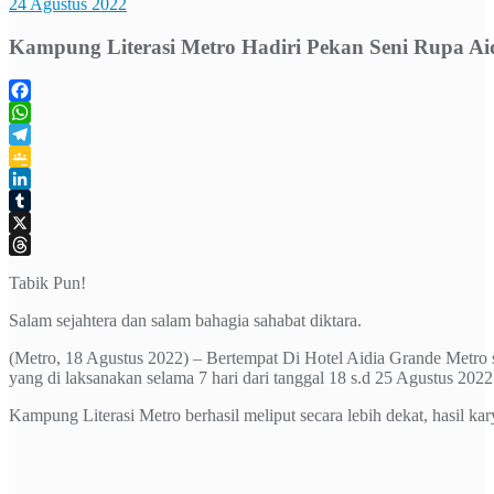
24 Agustus 2022
Kampung Literasi Metro Hadiri Pekan Seni Rupa A
Facebook
WhatsApp
Telegram
Google
Classroom
LinkedIn
Tumblr
X
Threads
Tabik Pun!
Salam sejahtera dan salam bahagia sahabat diktara.
(Metro, 18 Agustus 2022) – Bertempat Di Hotel Aidia Grande Metro
yang di laksanakan selama 7 hari dari tanggal 18 s.d 25 Agustus 2022 
Kampung Literasi Metro berhasil meliput secara lebih dekat, hasil kar