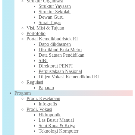
Struktur Organisasi
Struktur Yayasan
Struktur Sekolah
Dewan Guru
Surat Tugas
Visi, Misi & Tujuan
Portofolio
Portal Kemdikbudristek RI
Dapo dikdasmen
Disdikbud Kota Metro
Data Satuan Pendidikan
SIBI
Direktorat PENFI
Perpustakaan Nasional
Ditjen Vokasi Kemendikbud RI
Regulasi
Paparan
Program
Prodi. Kesetaraan
Infografis
Prodi. Vokasi
Hidroponik
Las Busur Manual
Seni Rupa & Kriya
Teknologi Komputer