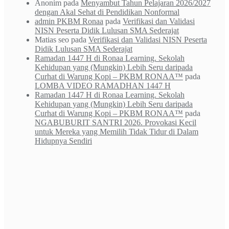
Anonim
pada
Menyambut Tahun Pelajaran 2026/2027
dengan Akal Sehat di Pendidikan Nonformal
admin PKBM Ronaa
pada
Verifikasi dan Validasi
NISN Peserta Didik Lulusan SMA Sederajat
Matias seo
pada
Verifikasi dan Validasi NISN Peserta
Didik Lulusan SMA Sederajat
Ramadan 1447 H di Ronaa Learning. Sekolah
Kehidupan yang (Mungkin) Lebih Seru daripada
Curhat di Warung Kopi – PKBM RONAA™
pada
LOMBA VIDEO RAMADHAN 1447 H
Ramadan 1447 H di Ronaa Learning. Sekolah
Kehidupan yang (Mungkin) Lebih Seru daripada
Curhat di Warung Kopi – PKBM RONAA™
pada
NGABUBURIT SANTRI 2026. Provokasi Kecil
untuk Mereka yang Memilih Tidak Tidur di Dalam
Hidupnya Sendiri