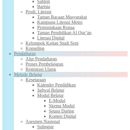
Sablon
Barista
Prodi. Literasi
Taman Bacaan Masyarakat
Kampung Literasi Metro
Perpustakaan Ronaa
Taman Pendidikan Al Qur’an
Literasi Digital
Kelompok Kajian Studi Seni
Konseling
Pendaftaran
Alur Pendaftaran
Proses Pembelajaran
Registrasi Ulang
Metode Belajar
Kesetaraan
Kalender Pendidikan
Jadwal Belajar
Modul Belajar
E-Modul
Skema Modul
Setara Daring
Konten Digital
Asesmen Nasional
Sulingjar