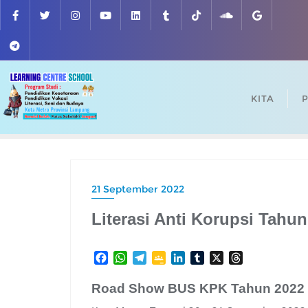
Skip
to
content
KITA
P
21 September 2022
Literasi Anti Korupsi Tahun
F
W
T
G
L
T
X
T
a
h
e
o
i
u
h
c
a
l
o
n
m
r
Road Show BUS KPK Tahun 2022
e
t
e
g
k
b
e