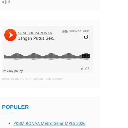
« Jul
SPNF. PKBM RONAA
·
Jangan Putus Sekolah
POPULER