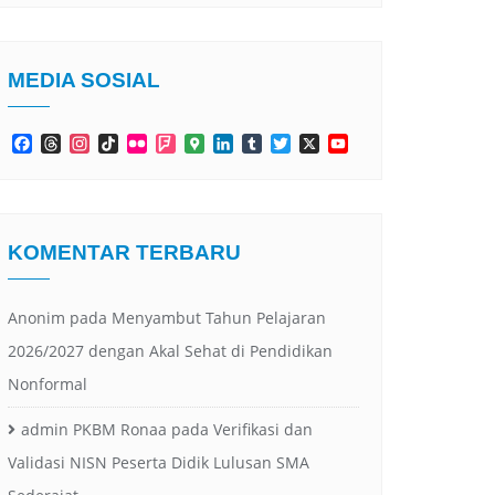
MEDIA SOSIAL
Facebook
Threads
Instagram
TikTok
Flickr
Foursquare
Google
LinkedIn
Tumblr
Twitter
X
YouTube
Maps
Channel
KOMENTAR TERBARU
Anonim
pada
Menyambut Tahun Pelajaran
2026/2027 dengan Akal Sehat di Pendidikan
Nonformal
admin PKBM Ronaa
pada
Verifikasi dan
Validasi NISN Peserta Didik Lulusan SMA