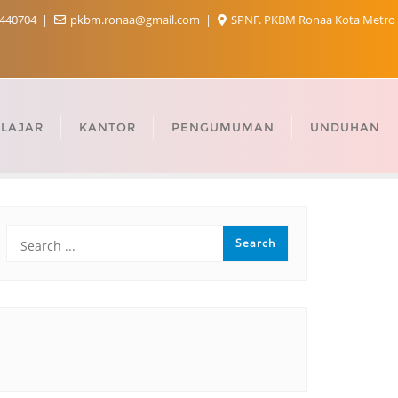
440704
pkbm.ronaa@gmail.com
SPNF. PKBM Ronaa Kota Metro
LAJAR
KANTOR
PENGUMUMAN
UNDUHAN