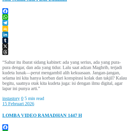
Facebook
WhatsApp
Telegram
Google
Classroom
LinkedIn
Tumblr
X
Threads
“Sahur itu ibarat sidang kabinet: ada yang serius, ada yang pura-
pura dengar, dan ada yang tidur. Lalu saat adzan Maghrib, terjadi
kudeta lunak—perut mengambil alih kekuasaan. Jangan-jangan,
selama ini kita hanya korban dari konspirasi kolak dan takjil? Kalau
begitu, saatnya otak kita kudeta juga: isi dengan ilmu digital, agar
lapar ini punya arti.”
instastory
0
5 min read
15 Februari 2026
LOMBA VIDEO RAMADHAN 1447 H