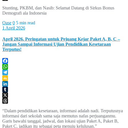
Threads
Stunting, PKBM, dan Nasib: Selamat Datang di Sirkus Bonus
Demografi ala Indonesia
Oase
0
5 min read
1 April 2026
April 2026. Peringatan untuk Pejuang Kejar Paket A, B, C –
Jangan Sampai Informasi Ujian Pendidikan Kesetaraan
Terputus!
Facebook
WhatsApp
Telegram
Google
Classroom
LinkedIn
Tumblr
X
Threads
“Dalam pendidikan kesetaraan, informasi adalah nadi. Terputusnya
informasi dari sekolah sama saja memutus nafas perjuanganmu.
Garis bawahi tanggal, jadwal, dan lokasi ujian Paket A, Paket B,
Paket C. jadikan itu sebagai peta menuju kelulusan.”