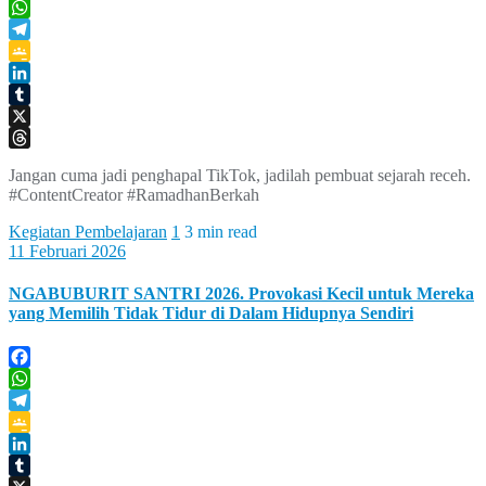
Facebook
WhatsApp
Telegram
Google
Classroom
LinkedIn
Tumblr
X
Threads
Jangan cuma jadi penghapal TikTok, jadilah pembuat sejarah receh.
#ContentCreator #RamadhanBerkah
Kegiatan Pembelajaran
1
3 min read
11 Februari 2026
NGABUBURIT SANTRI 2026. Provokasi Kecil untuk Mereka
yang Memilih Tidak Tidur di Dalam Hidupnya Sendiri
Facebook
WhatsApp
Telegram
Google
Classroom
LinkedIn