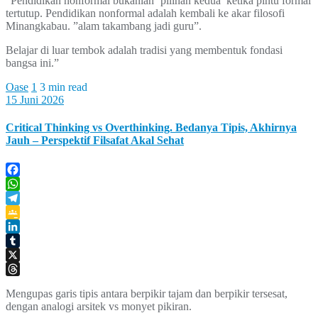
“Pendidikan nonformal bukanlah ‘pilihan kedua’ ketika pintu formal
tertutup. Pendidikan nonformal adalah kembali ke akar filosofi
Minangkabau. ”alam takambang jadi guru”.
Belajar di luar tembok adalah tradisi yang membentuk fondasi
bangsa ini.”
Oase
1
3 min read
15 Juni 2026
Critical Thinking vs Overthinking. Bedanya Tipis, Akhirnya
Jauh – Perspektif Filsafat Akal Sehat
Facebook
WhatsApp
Telegram
Google
Classroom
LinkedIn
Tumblr
X
Threads
Mengupas garis tipis antara berpikir tajam dan berpikir tersesat,
dengan analogi arsitek vs monyet pikiran.