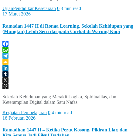
UjianPendidikanKesetaraan
0
3 min read
17 Maret 2026
Ramadan 1447 H di Ronaa Learning. Sekolah Kehidupan yang
(Mungkin) Lebih Seru daripada Curhat di Warung Kopi
Facebook
WhatsApp
Telegram
Google
Classroom
LinkedIn
Tumblr
X
Threads
Sekolah Kehidupan yang Merakit Logika, Spiritualitas, dan
Keterampilan Digital dalam Satu Nafas
Kegiatan Pembelajaran
0
4 min read
16 Februari 2026
Ramadhan 1447 H – Ketika Perut Kosong, Pikiran Liar, dan
Kita Semua Jadi Filsuf Dadakan