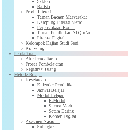
Sablon
Barista
Prodi. Literasi
Taman Bacaan Masyarakat
Kampung Literasi Metro
Perpustakaan Ronaa
Taman Pendidikan Al Qur’an
Literasi Digital
Kelompok Kajian Studi Seni
Konseling
Pendaftaran
Alur Pendaftaran
Proses Pembelajaran
Registrasi Ulang
Metode Belajar
Kesetaraan
Kalender Pendidikan
Jadwal Belajar
Modul Belajar
E-Modul
Skema Modul
Setara Daring
Konten Digital
Asesmen Nasional
Sulingjar