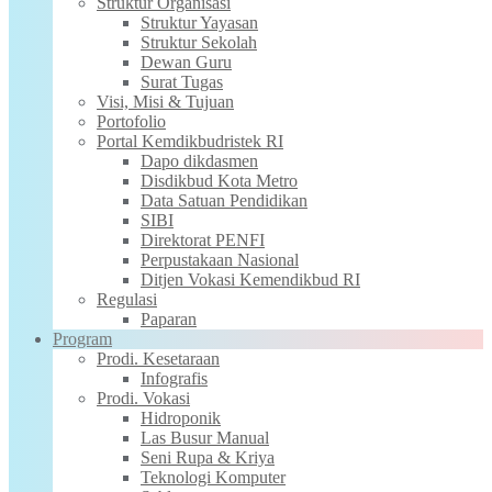
Struktur Organisasi
Struktur Yayasan
Struktur Sekolah
Dewan Guru
Surat Tugas
Visi, Misi & Tujuan
Portofolio
Portal Kemdikbudristek RI
Dapo dikdasmen
Disdikbud Kota Metro
Data Satuan Pendidikan
SIBI
Direktorat PENFI
Perpustakaan Nasional
Ditjen Vokasi Kemendikbud RI
Regulasi
Paparan
Program
Prodi. Kesetaraan
Infografis
Prodi. Vokasi
Hidroponik
Las Busur Manual
Seni Rupa & Kriya
Teknologi Komputer