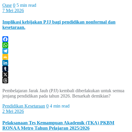
Oase
0
5 min read
7 Mei 2026
Implikasi kebijakan PJJ bagi pendidikan nonformal dan
kesetaraan.
Facebook
WhatsApp
Telegram
Google
Classroom
LinkedIn
Tumblr
X
Threads
Pembelajaran Jarak Jauh (PJJ) kembali diberlakukan untuk semua
jenjang pendidikan pada tahun 2026. Benarkah demikian?
Pendidikan Kesetaraan
0
4 min read
2 Mei 2026
Pelaksanaan Tes Kemampuan Akademik (TKA) PKBM
RONAA Metro Tahun Pelajaran 2025/2026