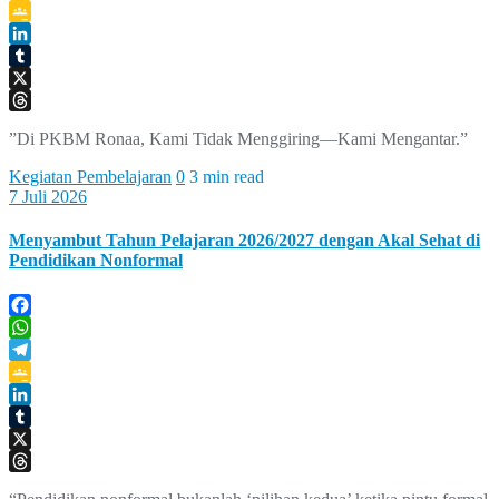
Telegram
Google
Classroom
LinkedIn
Tumblr
X
Threads
”Di PKBM Ronaa, Kami Tidak Menggiring—Kami Mengantar.”
Kegiatan Pembelajaran
0
3 min read
7 Juli 2026
Menyambut Tahun Pelajaran 2026/2027 dengan Akal Sehat di
Pendidikan Nonformal
Facebook
WhatsApp
Telegram
Google
Classroom
LinkedIn
Tumblr
X
Threads