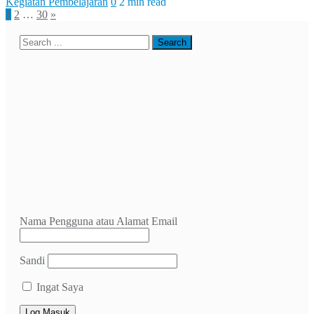
Kegiatan Pembelajaran
0
2 min read
Paginasi
1
2
…
30
»
pos
Nama Pengguna atau Alamat Email
Sandi
Ingat Saya