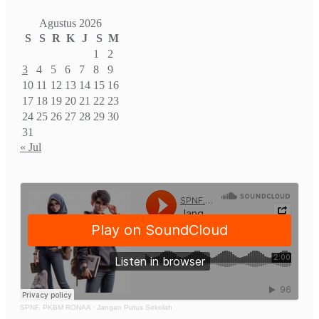
Agustus 2026
S
S
R
K
J
S
M
1
2
3
4
5
6
7
8
9
10
11
12
13
14
15
16
17
18
19
20
21
22
23
24
25
26
27
28
29
30
31
« Jul
SPNF. PKBM RONAA
·
Jangan Putus Sekolah