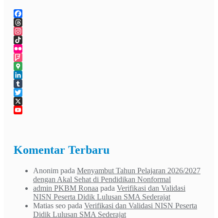
Facebook
Threads
Instagram
TikTok
Flickr
Foursquare
Google
Maps
LinkedIn
Tumblr
Twitter
X
YouTube
Channel
Komentar Terbaru
Anonim
pada
Menyambut Tahun Pelajaran 2026/2027
dengan Akal Sehat di Pendidikan Nonformal
admin PKBM Ronaa
pada
Verifikasi dan Validasi
NISN Peserta Didik Lulusan SMA Sederajat
Matias seo
pada
Verifikasi dan Validasi NISN Peserta
Didik Lulusan SMA Sederajat