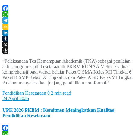
Facebook
WhatsApp
Telegram
Google
Classroom
LinkedIn
Tumblr
X
Threads
“Pelaksanaan Tes Kemampuan Akademik (TKA) sebagai penilaian
akhir program studi kesetaraan di PKBM RONAA Metro. Evaluasi
komprehensif bagi warga belajar Paket C SMA Kelas XII Tingkat 6,
Paket B SMP Kelas IX Tingkat 5, dan Paket A SD Kelas VI Tingkat
2 dalam menyelesaikan jenjang pendidikan non formal.”
Pendidikan Kesetaraan
0
2 min read
24 April 2026
UPK 2026 PKBM : Komitmen Meningkatkan Kualitas
Pendidikan Kesetaraan
Facebook