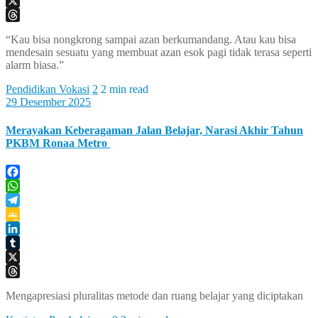
Tumblr
X
Threads
“Kau bisa nongkrong sampai azan berkumandang. Atau kau bisa
mendesain sesuatu yang membuat azan esok pagi tidak terasa seperti
alarm biasa.”
Pendidikan Vokasi
2
2 min read
29 Desember 2025
Merayakan Keberagaman Jalan Belajar, Narasi Akhir Tahun
PKBM Ronaa Metro
Facebook
WhatsApp
Telegram
Google
Classroom
LinkedIn
Tumblr
X
Threads
Mengapresiasi pluralitas metode dan ruang belajar yang diciptakan