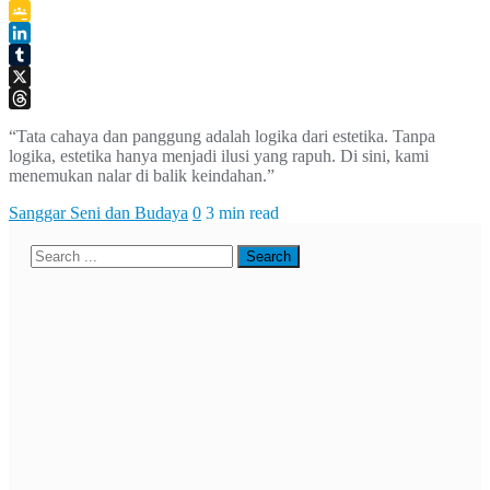
Telegram
Google
Classroom
LinkedIn
Tumblr
X
Threads
“Tata cahaya dan panggung adalah logika dari estetika. Tanpa
logika, estetika hanya menjadi ilusi yang rapuh. Di sini, kami
menemukan nalar di balik keindahan.”
Sanggar Seni dan Budaya
0
3 min read