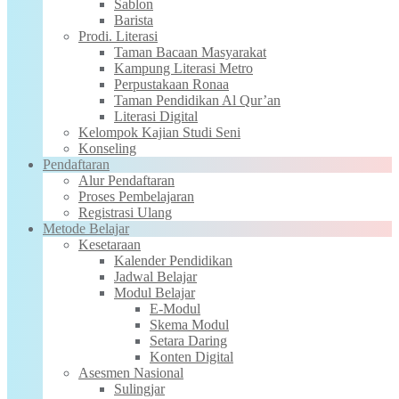
Sablon
Barista
Prodi. Literasi
Taman Bacaan Masyarakat
Kampung Literasi Metro
Perpustakaan Ronaa
Taman Pendidikan Al Qur’an
Literasi Digital
Kelompok Kajian Studi Seni
Konseling
Pendaftaran
Alur Pendaftaran
Proses Pembelajaran
Registrasi Ulang
Metode Belajar
Kesetaraan
Kalender Pendidikan
Jadwal Belajar
Modul Belajar
E-Modul
Skema Modul
Setara Daring
Konten Digital
Asesmen Nasional
Sulingjar