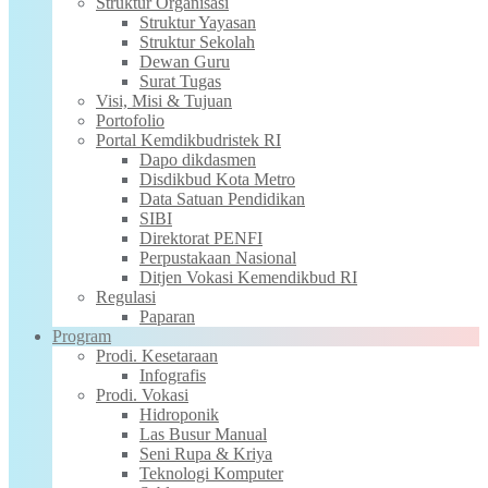
Struktur Organisasi
Struktur Yayasan
Struktur Sekolah
Dewan Guru
Surat Tugas
Visi, Misi & Tujuan
Portofolio
Portal Kemdikbudristek RI
Dapo dikdasmen
Disdikbud Kota Metro
Data Satuan Pendidikan
SIBI
Direktorat PENFI
Perpustakaan Nasional
Ditjen Vokasi Kemendikbud RI
Regulasi
Paparan
Program
Prodi. Kesetaraan
Infografis
Prodi. Vokasi
Hidroponik
Las Busur Manual
Seni Rupa & Kriya
Teknologi Komputer