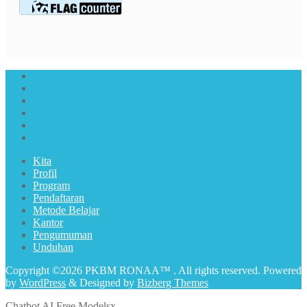
Kita
Profil
Program
Pendaftaran
Metode Belajar
Kantor
Pengumuman
Unduhan
Copyright ©2026 PKBM RONAA™ . All rights reserved.
Powered
by
WordPress
&
Designed by
Bizberg Themes
Chatbot AI Free Models
x