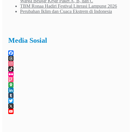
Warga Belajar Kejar Paket A, B, dan C
TBM Ronaa Hadiri Festival Literasi Lampung 2026
Perubahan Iklim dan Cuaca Ekstrem di Indonesia
Media Sosial
Facebook
Threads
Instagram
TikTok
Flickr
Foursquare
Google
Maps
LinkedIn
Tumblr
Twitter
X
YouTube
Channel