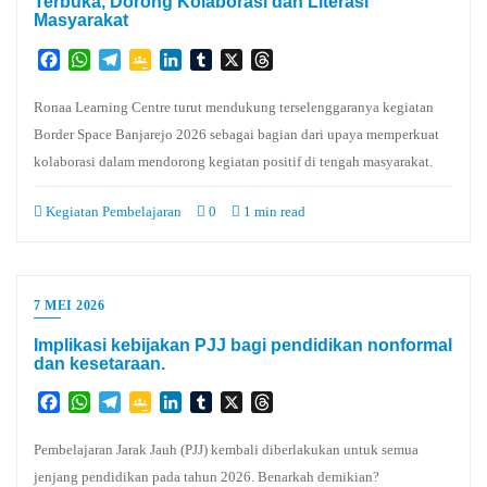
Terbuka, Dorong Kolaborasi dan Literasi
Masyarakat
Facebook
WhatsApp
Telegram
Google
LinkedIn
Tumblr
X
Threads
Classroom
Ronaa Learning Centre turut mendukung terselenggaranya kegiatan
Border Space Banjarejo 2026 sebagai bagian dari upaya memperkuat
kolaborasi dalam mendorong kegiatan positif di tengah masyarakat.
Kegiatan Pembelajaran
0
1 min read
7 MEI 2026
Implikasi kebijakan PJJ bagi pendidikan nonformal
dan kesetaraan.
Facebook
WhatsApp
Telegram
Google
LinkedIn
Tumblr
X
Threads
Classroom
Pembelajaran Jarak Jauh (PJJ) kembali diberlakukan untuk semua
jenjang pendidikan pada tahun 2026. Benarkah demikian?