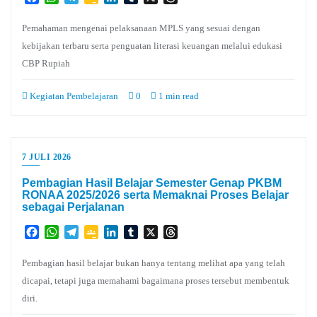
Classroom
Pemahaman mengenai pelaksanaan MPLS yang sesuai dengan
kebijakan terbaru serta penguatan literasi keuangan melalui edukasi
CBP Rupiah
Kegiatan Pembelajaran
0
1 min read
7 JULI 2026
Pembagian Hasil Belajar Semester Genap PKBM
RONAA 2025/2026 serta Memaknai Proses Belajar
sebagai Perjalanan
Facebook
WhatsApp
Telegram
Google
LinkedIn
Tumblr
X
Threads
Classroom
Pembagian hasil belajar bukan hanya tentang melihat apa yang telah
dicapai, tetapi juga memahami bagaimana proses tersebut membentuk
diri.