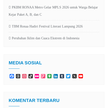
PKBM RONAA Metro Gelar MPLS 2026 untuk Warga Belajar
Kejar Paket A, B, dan C
TBM Ronaa Hadiri Festival Literasi Lampung 2026
Perubahan Iklim dan Cuaca Ekstrem di Indonesia
MEDIA SOSIAL
Facebook
Threads
Instagram
TikTok
Flickr
Foursquare
Google
LinkedIn
Tumblr
Twitter
X
YouTube
Maps
Channel
KOMENTAR TERBARU