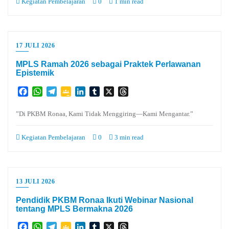
Kegiatan Pembelajaran
0
1 min read
17 JULI 2026
MPLS Ramah 2026 sebagai Praktek Perlawanan
Epistemik
Facebook
WhatsApp
Telegram
Google
LinkedIn
Tumblr
X
Threads
Classroom
”Di PKBM Ronaa, Kami Tidak Menggiring—Kami Mengantar.”
Kegiatan Pembelajaran
0
3 min read
13 JULI 2026
Pendidik PKBM Ronaa Ikuti Webinar Nasional
tentang MPLS Bermakna 2026
Facebook
WhatsApp
Telegram
Google
LinkedIn
Tumblr
X
Threads