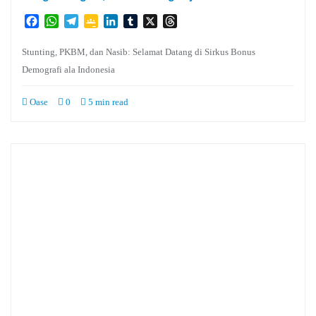
Facebook
WhatsApp
Telegram
Google
LinkedIn
Tumblr
X
Threads
Classroom
Stunting, PKBM, dan Nasib: Selamat Datang di Sirkus Bonus
Demografi ala Indonesia
Oase
0
5 min read