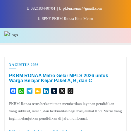
Skip
082183440704
pkbm.ronaa@gmail.com
to
content
SPNF. PKBM Ronaa Kota Metro
3 AGUSTUS 2026
PKBM RONAA Metro Gelar MPLS 2026 untuk
Warga Belajar Kejar Paket A, B, dan C
Facebook
WhatsApp
Telegram
Google
LinkedIn
Tumblr
X
Threads
Classroom
PKBM Ronaa terus berkomitmen memberikan layanan pendidikan
yang inklusif, ramah, dan berkualitas bagi masyarakat Kota Metro yang
ingin melanjutkan pendidikan di jalur nonformal.