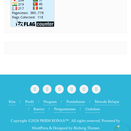
Kita
Profil
Program
Pendaftaran
Metode Belajar
Kantor
Pengumuman
Unduhan
Copyright ©2026 PKBM RONAA™ . All rights reserved.
Powered by
WordPress
&
Designed by
Bizberg Themes