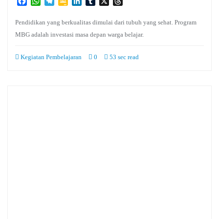
Facebook
WhatsApp
Telegram
Google
LinkedIn
Tumblr
X
Threads
Classroom
Pendidikan yang berkualitas dimulai dari tubuh yang sehat. Program
MBG adalah investasi masa depan warga belajar.
Kegiatan Pembelajaran
0
53 sec read