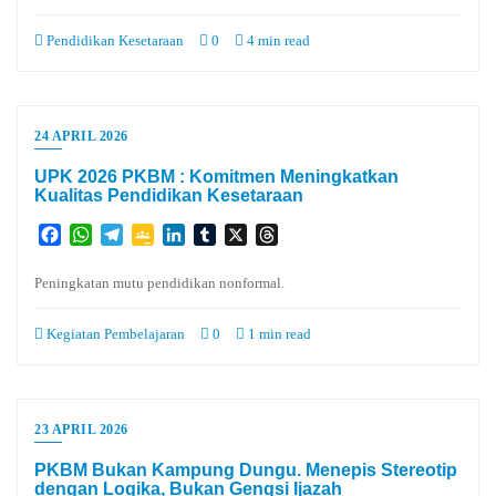
Pendidikan Kesetaraan
0
4 min read
24 APRIL 2026
UPK 2026 PKBM : Komitmen Meningkatkan
Kualitas Pendidikan Kesetaraan
Facebook
WhatsApp
Telegram
Google
LinkedIn
Tumblr
X
Threads
Classroom
Peningkatan mutu pendidikan nonformal.
Kegiatan Pembelajaran
0
1 min read
23 APRIL 2026
PKBM Bukan Kampung Dungu. Menepis Stereotip
dengan Logika, Bukan Gengsi Ijazah