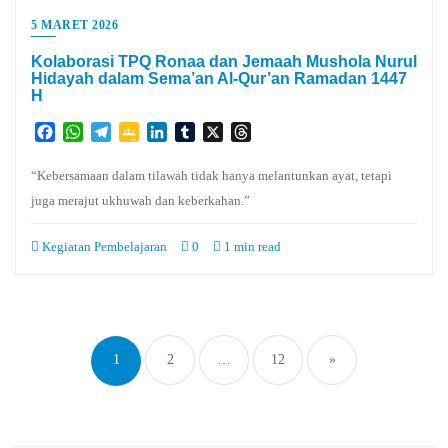
5 MARET 2026
Kolaborasi TPQ Ronaa dan Jemaah Mushola Nurul
Hidayah dalam Sema’an Al-Qur’an Ramadan 1447
H
Facebook
WhatsApp
Telegram
Google
LinkedIn
Tumblr
X
Threads
Classroom
“Kebersamaan dalam tilawah tidak hanya melantunkan ayat, tetapi
juga merajut ukhuwah dan keberkahan.”
Kegiatan Pembelajaran
0
1 min read
Paginasi
pos
1
2
…
12
»