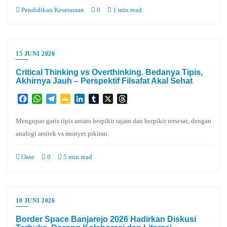
Pendidikan Kesetaraan
0
1 min read
15 JUNI 2026
Critical Thinking vs Overthinking. Bedanya Tipis,
Akhirnya Jauh – Perspektif Filsafat Akal Sehat
Facebook
WhatsApp
Telegram
Google
LinkedIn
Tumblr
X
Threads
Classroom
Mengupas garis tipis antara berpikir tajam dan berpikir tersesat, dengan
analogi arsitek vs monyet pikiran.
Oase
0
5 min read
10 JUNI 2026
Border Space Banjarejo 2026 Hadirkan Diskusi