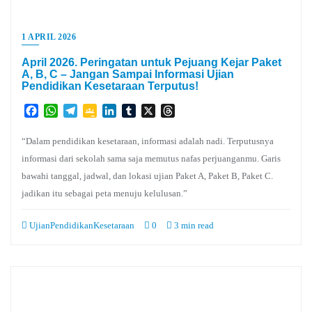
1 APRIL 2026
April 2026. Peringatan untuk Pejuang Kejar Paket
A, B, C – Jangan Sampai Informasi Ujian
Pendidikan Kesetaraan Terputus!
Facebook
WhatsApp
Telegram
Google
LinkedIn
Tumblr
X
Threads
Classroom
“Dalam pendidikan kesetaraan, informasi adalah nadi. Terputusnya
informasi dari sekolah sama saja memutus nafas perjuanganmu. Garis
bawahi tanggal, jadwal, dan lokasi ujian Paket A, Paket B, Paket C.
jadikan itu sebagai peta menuju kelulusan.”
UjianPendidikanKesetaraan
0
3 min read