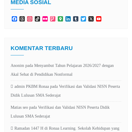
MEDIA SOSIAL
Facebook
Threads
Instagram
TikTok
Flickr
Foursquare
Google
LinkedIn
Tumblr
Twitter
X
YouTube
Maps
Channel
KOMENTAR TERBARU
Anonim
pada
Menyambut Tahun Pelajaran 2026/2027 dengan
Akal Sehat di Pendidikan Nonformal
admin PKBM Ronaa
pada
Verifikasi dan Validasi NISN Peserta
Didik Lulusan SMA Sederajat
Matias seo
pada
Verifikasi dan Validasi NISN Peserta Didik
Lulusan SMA Sederajat
Ramadan 1447 H di Ronaa Learning. Sekolah Kehidupan yang