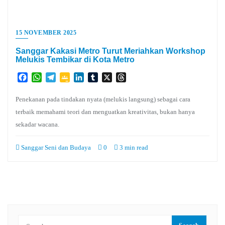
15 NOVEMBER 2025
Sanggar Kakasi Metro Turut Meriahkan Workshop
Melukis Tembikar di Kota Metro
Facebook
WhatsApp
Telegram
Google
LinkedIn
Tumblr
X
Threads
Classroom
Penekanan pada tindakan nyata (melukis langsung) sebagai cara
terbaik memahami teori dan menguatkan kreativitas, bukan hanya
sekadar wacana.
Sanggar Seni dan Budaya
0
3 min read