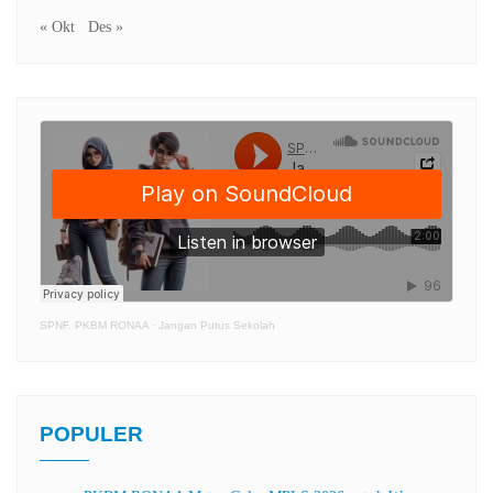
« Okt
Des »
SPNF. PKBM RONAA
·
Jangan Putus Sekolah
POPULER