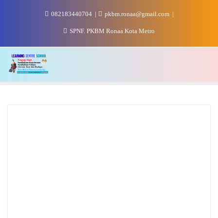
Skip
082183440704
pkbm.ronaa@gmail.com
to
content
SPNF. PKBM Ronaa Kota Metro