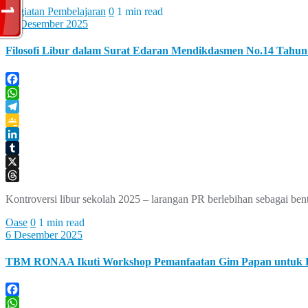
Kegiatan Pembelajaran
0
1 min read
15 Desember 2025
Filosofi Libur dalam Surat Edaran Mendikdasmen No.14 Tahun 
Facebook
WhatsApp
Telegram
Google
Classroom
LinkedIn
Tumblr
X
Threads
Kontroversi libur sekolah 2025 – larangan PR berlebihan sebagai ben
Oase
0
1 min read
6 Desember 2025
TBM RONAA Ikuti Workshop Pemanfaatan Gim Papan untuk Pe
Facebook