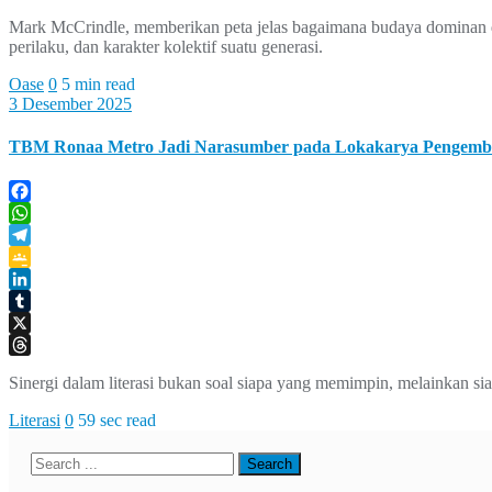
Threads
Mark McCrindle, memberikan peta jelas bagaimana budaya dominan da
perilaku, dan karakter kolektif suatu generasi.
Oase
0
5 min read
3 Desember 2025
TBM Ronaa Metro Jadi Narasumber pada Lokakarya Pengemba
Facebook
WhatsApp
Telegram
Google
Classroom
LinkedIn
Tumblr
X
Threads
Sinergi dalam literasi bukan soal siapa yang memimpin, melainkan si
Literasi
0
59 sec read