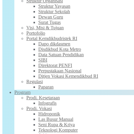
Struktur Organisasi
Struktur Yayasan
Struktur Sekolah
Dewan Guru
Surat Tugas
Visi, Misi & Tujuan
Portofolio
Portal Kemdikbudristek RI
Dapo dikdasmen
Disdikbud Kota Metro
Data Satuan Pendidikan
SIBI
Direktorat PENFI
Perpustakaan Nasional
Ditjen Vokasi Kemendikbud RI
Regulasi
Paparan
Program
Prodi. Kesetaraan
Infografis
Prodi. Vokasi
Hidroponik
Las Busur Manual
Seni Rupa & Kriya
Teknologi Komputer