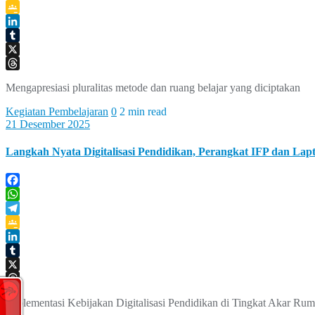
Telegram
Google
Classroom
LinkedIn
Tumblr
X
Threads
Mengapresiasi pluralitas metode dan ruang belajar yang diciptakan
Kegiatan Pembelajaran
0
2 min read
21 Desember 2025
Langkah Nyata Digitalisasi Pendidikan, Perangkat IFP dan La
Facebook
WhatsApp
Telegram
Google
Classroom
LinkedIn
Tumblr
X
Threads
Implementasi Kebijakan Digitalisasi Pendidikan di Tingkat Akar Rum