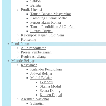
Sablon
Barista
Prodi. Literasi
Taman Bacaan Masyarakat
Kampung Literasi Metro
Perpustakaan Ronaa
Taman Pendidikan Al Qur’an
Literasi Digital
Kelompok Kajian Studi Seni
Konseling
Pendaftaran
Alur Pendaftaran
Proses Pembelajaran
Registrasi Ulang
Metode Belajar
Kesetaraan
Kalender Pendidikan
Jadwal Belajar
Modul Belajar
E-Modul
Skema Modul
Setara Daring
Konten Digital
Asesmen Nasional
Sulingjar