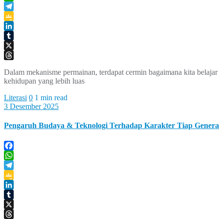
WhatsApp
Telegram
Google
Classroom
LinkedIn
Tumblr
X
Threads
Dalam mekanisme permainan, terdapat cermin bagaimana kita belajar 
kehidupan yang lebih luas
Literasi
0
1 min read
3 Desember 2025
Pengaruh Budaya & Teknologi Terhadap Karakter Tiap Gener
Facebook
WhatsApp
Telegram
Google
Classroom
LinkedIn
Tumblr
X