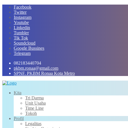
Skip
Facebook
to
Twitter
content
Instagram
Youtube
Linkedin
Tumbler
Tik Tok
Soundcloud
Google Bussines
Telegram
082183440704
pkbm.ronaa@gmail.com
SPNF. PKBM Ronaa Kota Metro
Kita
Tri Darma
Unit Usaha
Time Line
Tokoh
Profil
Legalitas