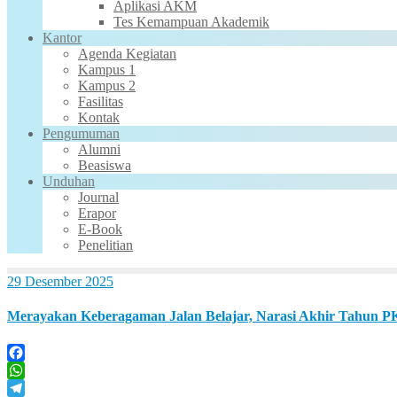
Aplikasi AKM
Tes Kemampuan Akademik
Kantor
Agenda Kegiatan
Kampus 1
Kampus 2
Fasilitas
Kontak
Pengumuman
Alumni
Beasiswa
Unduhan
Journal
Erapor
E-Book
Penelitian
29 Desember 2025
Merayakan Keberagaman Jalan Belajar, Narasi Akhir Tahun
Facebook
WhatsApp