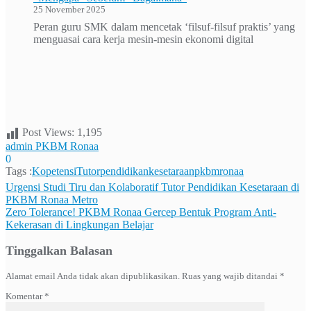
25 November 2025
Peran guru SMK dalam mencetak ‘filsuf-filsuf praktis’ yang
menguasai cara kerja mesin-mesin ekonomi digital
Post Views:
1,195
admin PKBM Ronaa
0
Tags :
KopetensiTutor
pendidikankesetaraan
pkbmronaa
Navigasi
Urgensi Studi Tiru dan Kolaboratif Tutor Pendidikan Kesetaraan di
PKBM Ronaa Metro
pos
Zero Tolerance! PKBM Ronaa Gercep Bentuk Program Anti-
Kekerasan di Lingkungan Belajar
Tinggalkan Balasan
Alamat email Anda tidak akan dipublikasikan.
Ruas yang wajib ditandai
*
Komentar
*