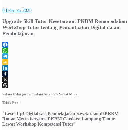
8 Februari 2025
Upgrade Skill Tutor Kesetaraan! PKBM Ronaa adakan
Workshop Tutor tentang Pemanfaatan Digital dalam
Pembelajaran
Facebook
WhatsApp
Telegram
Google
Classroom
LinkedIn
Tumblr
X
Threads
Salam Bahagia dan Salam Sejahtera Sobat Mina.
Tabik Pun!
“Level Up! Digitalisasi Pembelajaran Kesetaraan di PKBM
Ronaa Metro bersama PKBM Cordova Lampung Timur
Lewat
Workshop Kompetensi
Tutor”