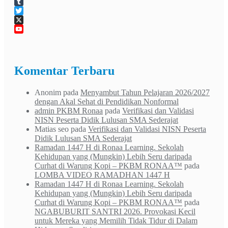
Maps
LinkedIn
Tumblr
Twitter
X
YouTube
Channel
Komentar Terbaru
Anonim
pada
Menyambut Tahun Pelajaran 2026/2027
dengan Akal Sehat di Pendidikan Nonformal
admin PKBM Ronaa
pada
Verifikasi dan Validasi
NISN Peserta Didik Lulusan SMA Sederajat
Matias seo
pada
Verifikasi dan Validasi NISN Peserta
Didik Lulusan SMA Sederajat
Ramadan 1447 H di Ronaa Learning. Sekolah
Kehidupan yang (Mungkin) Lebih Seru daripada
Curhat di Warung Kopi – PKBM RONAA™
pada
LOMBA VIDEO RAMADHAN 1447 H
Ramadan 1447 H di Ronaa Learning. Sekolah
Kehidupan yang (Mungkin) Lebih Seru daripada
Curhat di Warung Kopi – PKBM RONAA™
pada
NGABUBURIT SANTRI 2026. Provokasi Kecil
untuk Mereka yang Memilih Tidak Tidur di Dalam