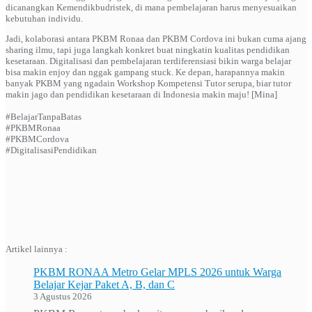
dicanangkan Kemendikbudristek, di mana pembelajaran harus menyesuaikan
kebutuhan individu.
Jadi, kolaborasi antara PKBM Ronaa dan PKBM Cordova ini bukan cuma ajang
sharing ilmu, tapi juga langkah konkret buat ningkatin kualitas pendidikan
kesetaraan. Digitalisasi dan pembelajaran terdiferensiasi bikin warga belajar
bisa makin enjoy dan nggak gampang stuck. Ke depan, harapannya makin
banyak PKBM yang ngadain Workshop Kompetensi Tutor serupa, biar tutor
makin jago dan pendidikan kesetaraan di Indonesia makin maju! [Mina]
#BelajarTanpaBatas
#PKBMRonaa
#PKBMCordova
#DigitalisasiPendidikan
Artikel lainnya :
PKBM RONAA Metro Gelar MPLS 2026 untuk Warga
Belajar Kejar Paket A, B, dan C
3 Agustus 2026