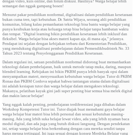
dengan video, kuis online, dan forum diskusi. Hasilnya? Warga belajar lebih
semangat dan nggak gampang bosen!
Menurut pakar pendidikan nonformal, digitalisasi dalam pendidikan kesetaraan
bukan cuma tren, tapi kebutuhan. Dr. Satria Wijaya, seorang ahli pendidikan
komunitas, bilang kalau pemanfaatan teknologi bisa bantu warga belajar yang
punya kesibukan kerja atau keluarga tetap bisa belajar tanpa hambatan waktu
dan tempat. “Digital learning bikin pendidikan kesetaraan lebih inklusif dan
fleksibel. Warga belajar bisa akses materi kapan aja, di mana aja,” jelasnya.
Pendapat ini sejalan dengan kebijakan terbaru dari Kementerian Pendidikan,
yang mendukung digitalisasi pembelajaran dalam Permendikbudristek No. 33
Tahun 2023 tentang Penyelenggaraan Pendidikan Kesetaraan.
Dalam regulasi ini, satuan pendidikan nonformal didorong buat memanfaatkan
teknologi dalam pembelajaran, baik untuk metode tatap muka, daring, maupun
blended learning. Kebijakan ini bikin PKBM punya lebih banyak opsi dalam
menyampaikan materi, menyesuaikan kebutuhan warga belajar. Tutor di PKBM
Ronaa dan PKBM Cordova sepakat bahwa tantangan utama dalam digitalisasi
ini adalah kesiapan tutor dan warga belajar dalam mengakses teknologi.
Makanya, pelatihan kayak gini jadi super penting biar semua bisa melek digital
dan makin lancar belajar!
Yang nggak kalah penting, pembelajaran terdiferensiasi juga dibahas dalam
Workshop Kompetensi Tutor ini. Tutor diajak buat memahami gaya belajar
warga belajar biar materi bisa lebih personal dan sesuai kebutuhan masing-
masing. Ada yang lebih suka belajar lewat video, ada yang lebih nyaman baca
modul digital, dan ada juga yang butuh diskusi langsung. Dengan pendekatan
ini, setiap warga belajar bisa berkembang dengan cara mereka sendiri tanpa
harus merasa tertinggal. Ini juga sesuai dengan konsep Merdeka Belajar yang