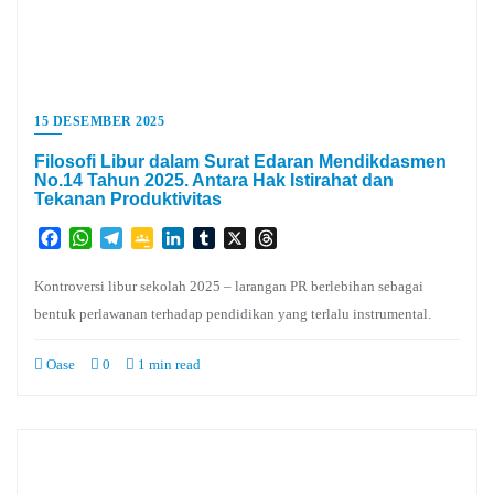
15 DESEMBER 2025
Filosofi Libur dalam Surat Edaran Mendikdasmen
No.14 Tahun 2025. Antara Hak Istirahat dan
Tekanan Produktivitas
Facebook
WhatsApp
Telegram
Google
LinkedIn
Tumblr
X
Threads
Classroom
Kontroversi libur sekolah 2025 – larangan PR berlebihan sebagai
bentuk perlawanan terhadap pendidikan yang terlalu instrumental.
Oase
0
1 min read