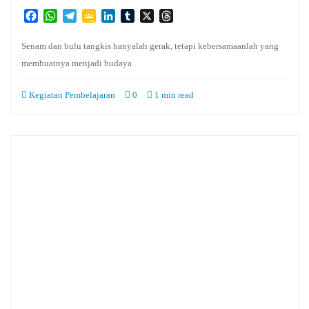
Facebook
WhatsApp
Telegram
Google
LinkedIn
Tumblr
X
Threads
Classroom
Senam dan bulu tangkis hanyalah gerak, tetapi kebersamaanlah yang
membuatnya menjadi budaya
Kegiatan Pembelajaran
0
1 min read