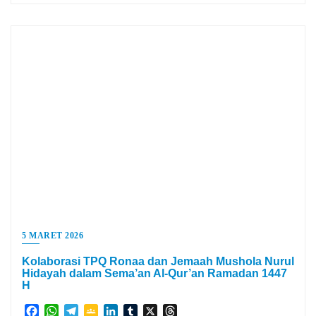
5 MARET 2026
Kolaborasi TPQ Ronaa dan Jemaah Mushola Nurul
Hidayah dalam Sema’an Al-Qur’an Ramadan 1447
H
Facebook
WhatsApp
Telegram
Google
LinkedIn
Tumblr
X
Threads