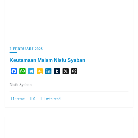
2 FEBRUARI 2026
Keutamaan Malam Nisfu Syaban
Facebook
WhatsApp
Telegram
Google
LinkedIn
Tumblr
X
Threads
Classroom
Nisfu Syaban
Literasi
0
1 min read