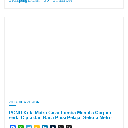
Kampung Literasi
0
1 min read
28 JANUARI 2026
PCNU Kota Metro Gelar Lomba Menulis Cerpen
serta Cipta dan Baca Puisi Pelajar Sekota Metro
Facebook
WhatsApp
Telegram
Google
LinkedIn
Tumblr
X
Threads