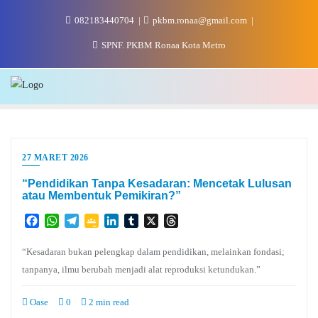
Skip
082183440704
pkbm.ronaa@gmail.com
to
content
SPNF. PKBM Ronaa Kota Metro
27 MARET 2026
“Pendidikan Tanpa Kesadaran: Mencetak Lulusan
atau Membentuk Pemikiran?”
Facebook
WhatsApp
Telegram
Google
LinkedIn
Tumblr
X
Threads
Classroom
“Kesadaran bukan pelengkap dalam pendidikan, melainkan fondasi;
tanpanya, ilmu berubah menjadi alat reproduksi ketundukan.”
Oase
0
2 min read