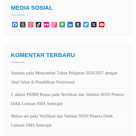
MEDIA SOSIAL
Facebook
Threads
Instagram
TikTok
Flickr
Foursquare
Google
LinkedIn
Tumblr
Twitter
X
YouTube
Maps
Channel
KOMENTAR TERBARU
Anonim
pada
Menyambut Tahun Pelajaran 2026/2027 dengan
Akal Sehat di Pendidikan Nonformal
admin PKBM Ronaa
pada
Verifikasi dan Validasi NISN Peserta
Didik Lulusan SMA Sederajat
Matias seo
pada
Verifikasi dan Validasi NISN Peserta Didik
Lulusan SMA Sederajat