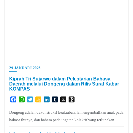
29 JANUARI 2026
Kiprah Tri Sujarwo dalam Pelestarian Bahasa
Daerah melalui Dongeng dalam Rilis Surat Kabar
KOMPAS
Facebook
WhatsApp
Telegram
Google
LinkedIn
Tumblr
X
Threads
Classroom
Dongeng adalah dekonstruksi keakraban, ia mengembalikan anak pada
bahasa ibunya, dan bahasa pada ingatan kolektif yang terlupakan.