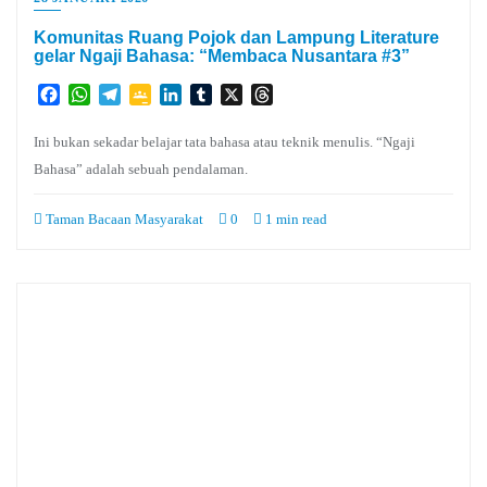
Komunitas Ruang Pojok dan Lampung Literature
gelar Ngaji Bahasa: “Membaca Nusantara #3”
Facebook
WhatsApp
Telegram
Google
LinkedIn
Tumblr
X
Threads
Classroom
Ini bukan sekadar belajar tata bahasa atau teknik menulis. “Ngaji
Bahasa” adalah sebuah pendalaman.
Taman Bacaan Masyarakat
0
1 min read