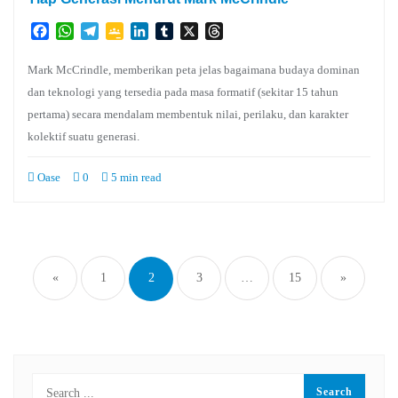
Facebook
WhatsApp
Telegram
Google
LinkedIn
Tumblr
X
Threads
Classroom
Mark McCrindle, memberikan peta jelas bagaimana budaya dominan
dan teknologi yang tersedia pada masa formatif (sekitar 15 tahun
pertama) secara mendalam membentuk nilai, perilaku, dan karakter
kolektif suatu generasi.
Oase
0
5 min read
Paginasi
pos
«
1
2
3
…
15
»