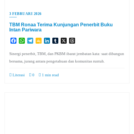
3 FEBRUARI 2026
TBM Ronaa Terima Kunjungan Penerbit Buku
Intan Pariwara
Facebook
WhatsApp
Telegram
Google
LinkedIn
Tumblr
X
Threads
Classroom
Sinergi penerbit, TBM, dan PKBM ibarat jembatan kata: saat dibangun
bersama, jurang antara pengetahuan dan komunitas runtuh.
Literasi
0
1 min read