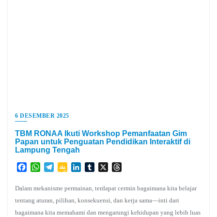
6 DESEMBER 2025
TBM RONAA Ikuti Workshop Pemanfaatan Gim
Papan untuk Penguatan Pendidikan Interaktif di
Lampung Tengah
Facebook
WhatsApp
Telegram
Google
LinkedIn
Tumblr
X
Threads
Classroom
Dalam mekanisme permainan, terdapat cermin bagaimana kita belajar
tentang aturan, pilihan, konsekuensi, dan kerja sama—inti dari
bagaimana kita memahami dan mengarungi kehidupan yang lebih luas