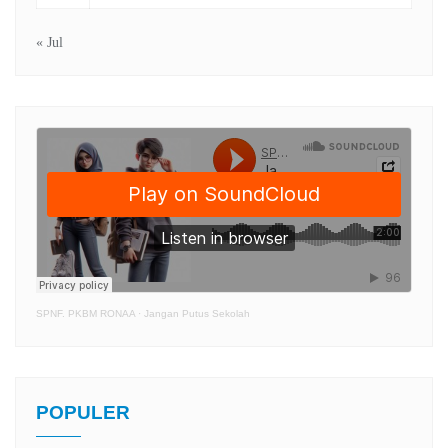
« Jul
SPNF. PKBM RONAA
·
Jangan Putus Sekolah
POPULER