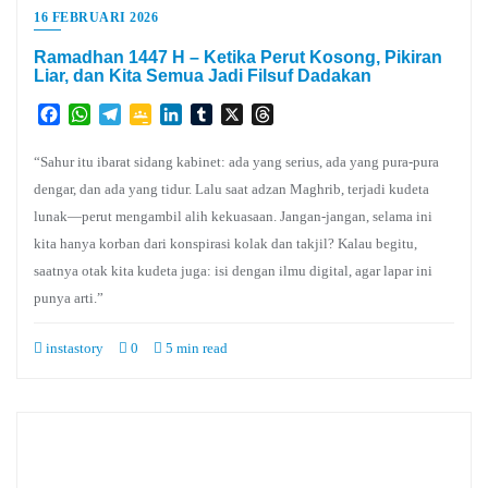
16 FEBRUARI 2026
Ramadhan 1447 H – Ketika Perut Kosong, Pikiran
Liar, dan Kita Semua Jadi Filsuf Dadakan
Facebook
WhatsApp
Telegram
Google
LinkedIn
Tumblr
X
Threads
Classroom
“Sahur itu ibarat sidang kabinet: ada yang serius, ada yang pura-pura
dengar, dan ada yang tidur. Lalu saat adzan Maghrib, terjadi kudeta
lunak—perut mengambil alih kekuasaan. Jangan-jangan, selama ini
kita hanya korban dari konspirasi kolak dan takjil? Kalau begitu,
saatnya otak kita kudeta juga: isi dengan ilmu digital, agar lapar ini
punya arti.”
instastory
0
5 min read