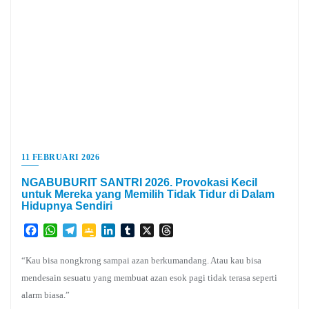
11 FEBRUARI 2026
NGABUBURIT SANTRI 2026. Provokasi Kecil
untuk Mereka yang Memilih Tidak Tidur di Dalam
Hidupnya Sendiri
Facebook
WhatsApp
Telegram
Google
LinkedIn
Tumblr
X
Threads
Classroom
“Kau bisa nongkrong sampai azan berkumandang. Atau kau bisa
mendesain sesuatu yang membuat azan esok pagi tidak terasa seperti
alarm biasa.”