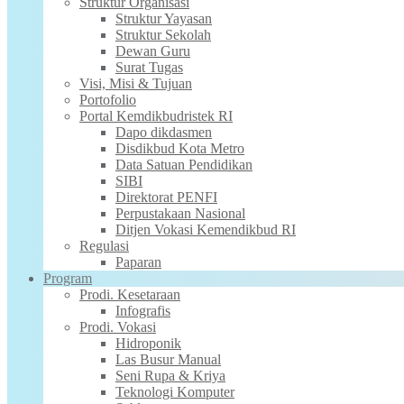
Struktur Organisasi
Struktur Yayasan
Struktur Sekolah
Dewan Guru
Surat Tugas
Visi, Misi & Tujuan
Portofolio
Portal Kemdikbudristek RI
Dapo dikdasmen
Disdikbud Kota Metro
Data Satuan Pendidikan
SIBI
Direktorat PENFI
Perpustakaan Nasional
Ditjen Vokasi Kemendikbud RI
Regulasi
Paparan
Program
Prodi. Kesetaraan
Infografis
Prodi. Vokasi
Hidroponik
Las Busur Manual
Seni Rupa & Kriya
Teknologi Komputer