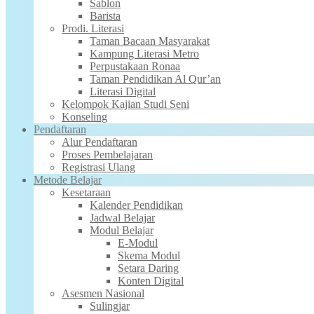
Sablon
Barista
Prodi. Literasi
Taman Bacaan Masyarakat
Kampung Literasi Metro
Perpustakaan Ronaa
Taman Pendidikan Al Qur’an
Literasi Digital
Kelompok Kajian Studi Seni
Konseling
Pendaftaran
Alur Pendaftaran
Proses Pembelajaran
Registrasi Ulang
Metode Belajar
Kesetaraan
Kalender Pendidikan
Jadwal Belajar
Modul Belajar
E-Modul
Skema Modul
Setara Daring
Konten Digital
Asesmen Nasional
Sulingjar