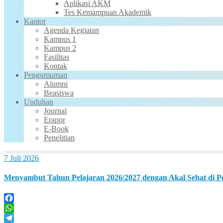
Aplikasi AKM
Tes Kemampuan Akademik
Kantor
Agenda Kegiatan
Kampus 1
Kampus 2
Fasilitas
Kontak
Pengumuman
Alumni
Beasiswa
Unduhan
Journal
Erapor
E-Book
Penelitian
7 Juli 2026
Menyambut Tahun Pelajaran 2026/2027 dengan Akal Sehat di P
Facebook
WhatsApp