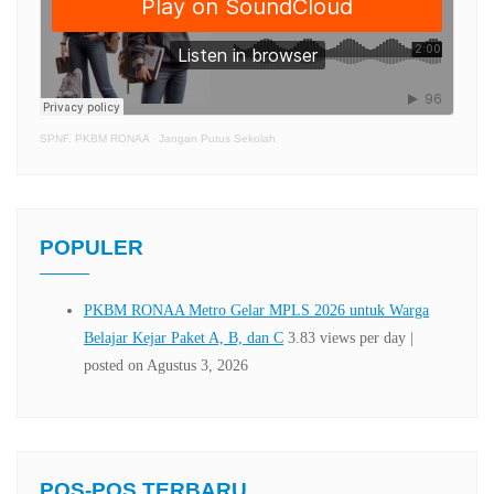
SPNF. PKBM RONAA
·
Jangan Putus Sekolah
POPULER
POS-POS TERBARU