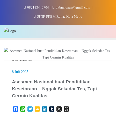
Skip
082183440704
pkbm.ronaa@gmail.com
to
content
SPNF. PKBM Ronaa Kota Metro
ASESMEN
8 Juli 2025
Asesmen Nasional buat Pendidikan
Kesetaraan – Nggak Sekadar Tes, Tapi
Cermin Kualitas
F
W
T
G
L
T
X
T
a
h
e
o
i
u
h