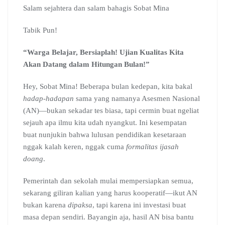
c
a
l
o
n
m
r
Salam sejahtera dan salam bahagis Sobat Mina
e
t
e
g
k
b
e
b
s
g
l
e
l
a
Tabik Pun!
o
A
r
e
d
r
d
o
p
a
C
I
s
“Warga Belajar, Bersiaplah! Ujian Kualitas Kita
k
p
m
l
n
Akan Datang dalam Hitungan Bulan!”
a
s
Hey, Sobat Mina! Beberapa bulan kedepan, kita bakal
s
r
hadap-hadapan
sama yang namanya Asesmen Nasional
o
(AN)—bukan sekadar tes biasa, tapi cermin buat ngeliat
o
sejauh apa ilmu kita udah nyangkut. Ini kesempatan
m
buat nunjukin bahwa lulusan pendidikan kesetaraan
nggak kalah keren, nggak cuma
formalitas ijasah
doang
.
Pemerintah dan sekolah mulai mempersiapkan semua,
sekarang giliran kalian yang harus kooperatif—ikut AN
bukan karena
dipaksa
, tapi karena ini investasi buat
masa depan sendiri. Bayangin aja, hasil AN bisa bantu