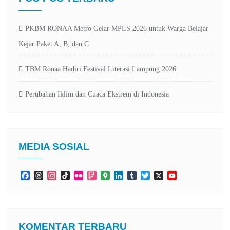
PKBM RONAA Metro Gelar MPLS 2026 untuk Warga Belajar
Kejar Paket A, B, dan C
TBM Ronaa Hadiri Festival Literasi Lampung 2026
Perubahan Iklim dan Cuaca Ekstrem di Indonesia
MEDIA SOSIAL
Facebook
Threads
Instagram
TikTok
Flickr
Foursquare
Google
LinkedIn
Tumblr
Twitter
X
YouTube
Maps
Channel
KOMENTAR TERBARU