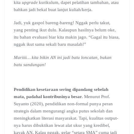
kita
upgrade
kurikulum, dapet pelatihan tambahan, atau
bahkan jadi bekal buat lanjut kuliah/kerja.
Jadi, yuk gaspol bareng-bareng! Nggak perlu takut,
yang penting ikut dulu. Kalaupun hasilnya belum oke,
itu bahan evaluasi biar kita makin jago. “Gagal itu biasa,
nggak ikut sama sekali baru masalah!”
Mariiii… kita bikin AN ini jadi batu loncatan, bukan
batu sandungan!
Pendidikan kesetaraan sering dipandang sebelah
mata, padahal kontribusinya besar.
Menurut Prof.
Suyanto (2020), pendidikan non-formal punya peran
strategis dalam mengurangi angka putus sekolah dan
meningkatkan literasi masyarakat. Tapi, kualitas output-
nya harus dibuktikan lewat alat ukur yang kredibel,
kayak AN. Kalau nggak, gelar “setara SMA” cuma jadi