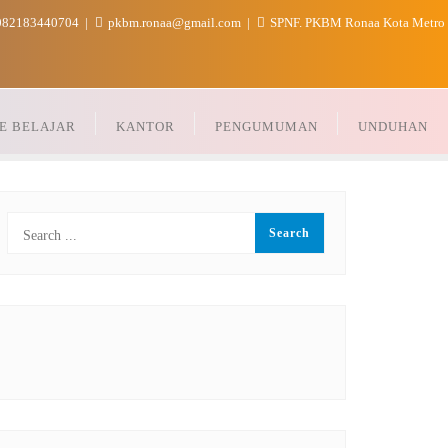
82183440704
pkbm.ronaa@gmail.com
SPNF. PKBM Ronaa Kota Metro
E BELAJAR
KANTOR
PENGUMUMAN
UNDUHAN