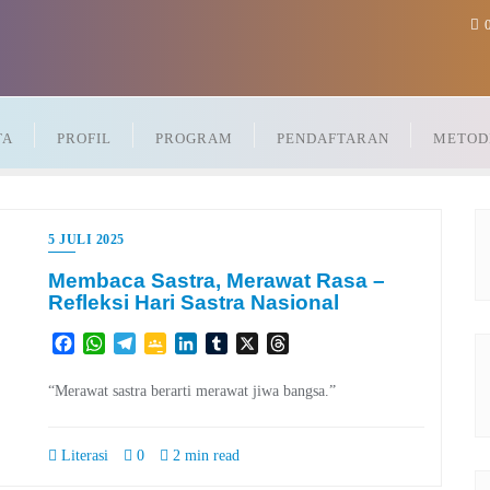
0
TA
PROFIL
PROGRAM
PENDAFTARAN
METOD
5 JULI 2025
Membaca Sastra, Merawat Rasa –
Refleksi Hari Sastra Nasional
Facebook
WhatsApp
Telegram
Google
LinkedIn
Tumblr
X
Threads
Classroom
“Merawat sastra berarti merawat jiwa bangsa.”
Literasi
0
2 min read