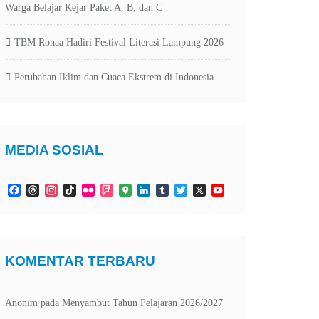
Warga Belajar Kejar Paket A, B, dan C
TBM Ronaa Hadiri Festival Literasi Lampung 2026
Perubahan Iklim dan Cuaca Ekstrem di Indonesia
MEDIA SOSIAL
Facebook
Threads
Instagram
TikTok
Flickr
Foursquare
Google
LinkedIn
Tumblr
Twitter
X
YouTube
Maps
Channel
KOMENTAR TERBARU
Anonim
pada
Menyambut Tahun Pelajaran 2026/2027