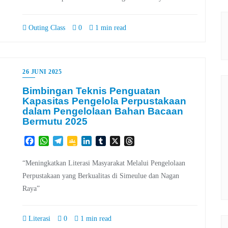
Outing Class
0
1 min read
26 JUNI 2025
Bimbingan Teknis Penguatan
Kapasitas Pengelola Perpustakaan
dalam Pengelolaan Bahan Bacaan
Bermutu 2025
Facebook
WhatsApp
Telegram
Google
LinkedIn
Tumblr
X
Threads
Classroom
“Meningkatkan Literasi Masyarakat Melalui Pengelolaan
Perpustakaan yang Berkualitas di Simeulue dan Nagan
Raya”
Literasi
0
1 min read