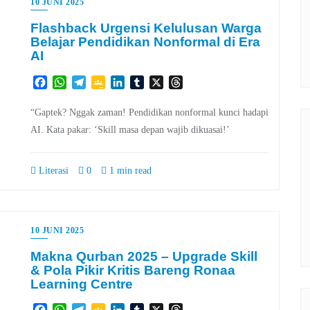
10 JUNI 2025
Flashback Urgensi Kelulusan Warga
Belajar Pendidikan Nonformal di Era
AI
Facebook
WhatsApp
Telegram
Google
LinkedIn
Tumblr
X
Threads
Classroom
“Gaptek? Nggak zaman! Pendidikan nonformal kunci hadapi
AI. Kata pakar: ‘Skill masa depan wajib dikuasai!’
Literasi
0
1 min read
10 JUNI 2025
Makna Qurban 2025 – Upgrade Skill
& Pola Pikir Kritis Bareng Ronaa
Learning Centre
Facebook
WhatsApp
Telegram
Google
LinkedIn
Tumblr
X
Threads