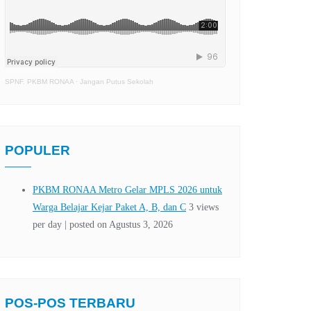
SPNF. PKBM RONAA
·
Jangan Putus Sekolah
POPULER
POS-POS TERBARU