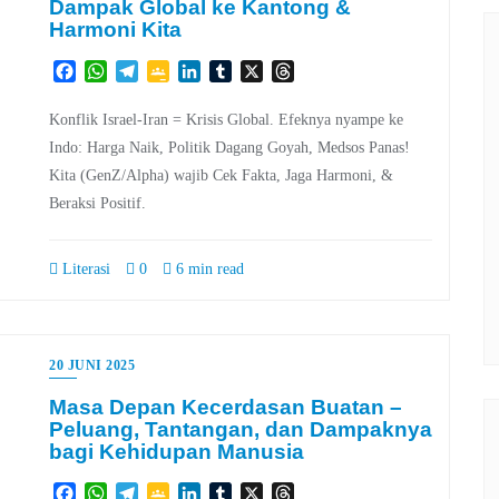
Dampak Global ke Kantong &
Harmoni Kita
Facebook
WhatsApp
Telegram
Google
LinkedIn
Tumblr
X
Threads
Classroom
Konflik Israel-Iran = Krisis Global. Efeknya nyampe ke
Indo: Harga Naik, Politik Dagang Goyah, Medsos Panas!
Kita (GenZ/Alpha) wajib Cek Fakta, Jaga Harmoni, &
Beraksi Positif.
Literasi
0
6 min read
20 JUNI 2025
Masa Depan Kecerdasan Buatan –
Peluang, Tantangan, dan Dampaknya
bagi Kehidupan Manusia
Facebook
WhatsApp
Telegram
Google
LinkedIn
Tumblr
X
Threads