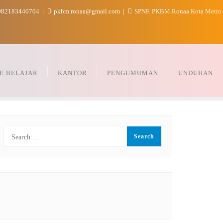
82183440704
pkbm.ronaa@gmail.com
SPNF. PKBM Ronaa Kota Metro
E BELAJAR
KANTOR
PENGUMUMAN
UNDUHAN