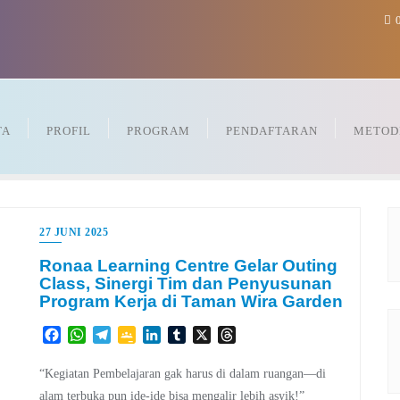
0
TA
PROFIL
PROGRAM
PENDAFTARAN
METOD
27 JUNI 2025
Ronaa Learning Centre Gelar Outing
Class, Sinergi Tim dan Penyusunan
Program Kerja di Taman Wira Garden
Facebook
WhatsApp
Telegram
Google
LinkedIn
Tumblr
X
Threads
Classroom
“Kegiatan Pembelajaran gak harus di dalam ruangan—di
alam terbuka pun ide-ide bisa mengalir lebih asyik!”