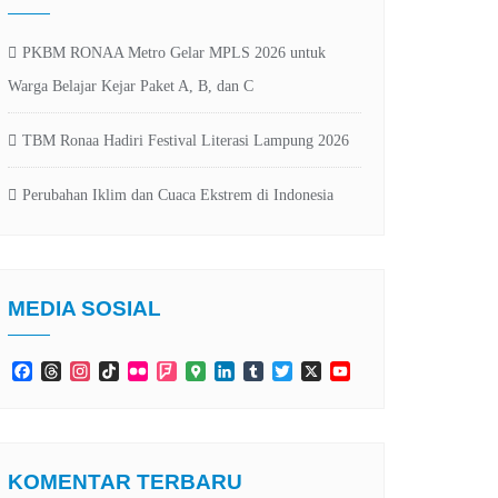
PKBM RONAA Metro Gelar MPLS 2026 untuk
Warga Belajar Kejar Paket A, B, dan C
TBM Ronaa Hadiri Festival Literasi Lampung 2026
Perubahan Iklim dan Cuaca Ekstrem di Indonesia
MEDIA SOSIAL
Facebook
Threads
Instagram
TikTok
Flickr
Foursquare
Google
LinkedIn
Tumblr
Twitter
X
YouTube
Maps
Channel
KOMENTAR TERBARU