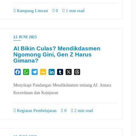
Kampung Literasi
0
1 min read
12 JUNI 2025
AI Bikin Culas? Mendikdasmen
Ngomong Gini, Gen Z Harus
Gimana?
Facebook
WhatsApp
Telegram
Google
LinkedIn
Tumblr
X
Threads
Classroom
Menyikapi Pandangan Mendikdasmen tentang AI: Antara
Kecerdasan dan Kejujuran
Kegiatan Pembelajaran
0
2 min read