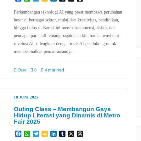
Classroom
Perkembangan teknologi AI yang pesat membawa perubahan
besar di berbagai sektor, mulai dari kreativitas, pendidikan,
hingga industri. Narasi ini membahas potensi, risiko, dan
pendapat para ahli tentang bagaimana kita harus menyikapi
revolusi AI, dilengkapi dengan tools AI pendukung untuk
memaksimalkan pemanfaatannya.
Oase
0
4 min read
18 JUNI 2025
Outing Class – Membangun Gaya
Hidup Literasi yang Dinamis di Metro
Fair 2025
Facebook
WhatsApp
Telegram
Google
LinkedIn
Tumblr
X
Threads
Classroom