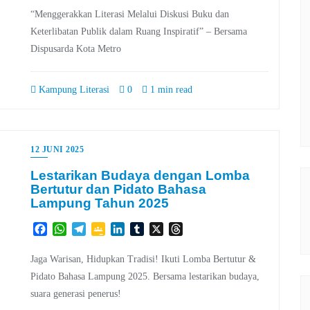
“Menggerakkan Literasi Melalui Diskusi Buku dan
Keterlibatan Publik dalam Ruang Inspiratif” – Bersama
Dispusarda Kota Metro
Kampung Literasi
0
1 min read
12 JUNI 2025
Lestarikan Budaya dengan Lomba
Bertutur dan Pidato Bahasa
Lampung Tahun 2025
Facebook
WhatsApp
Telegram
Google
LinkedIn
Tumblr
X
Threads
Classroom
Jaga Warisan, Hidupkan Tradisi! Ikuti Lomba Bertutur &
Pidato Bahasa Lampung 2025. Bersama lestarikan budaya,
suara generasi penerus!