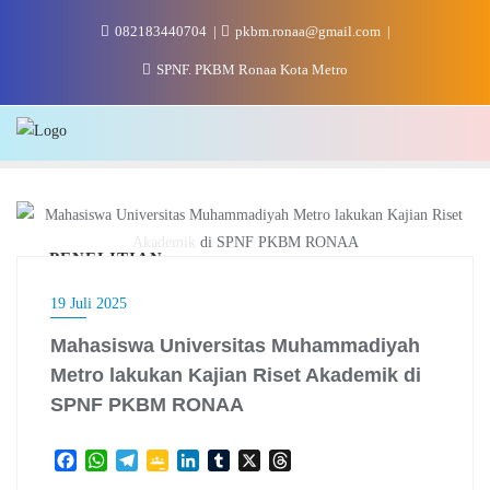
Skip
082183440704
pkbm.ronaa@gmail.com
to
content
SPNF. PKBM Ronaa Kota Metro
PENELITIAN
19 Juli 2025
Mahasiswa Universitas Muhammadiyah
Metro lakukan Kajian Riset Akademik di
SPNF PKBM RONAA
F
W
T
G
L
T
X
T
a
h
e
o
i
u
h