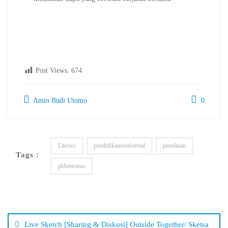
Post Views:
674
Amin Budi Utomo
0
Literasi
pendidikannonformal
penelitian
Tags :
pkbmronaa
Navigasi
pos
Live Sketch [Sharing & Diskusi] Outside Together/ Sketsa