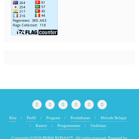
Kita
Profil
Program
Pendaftaran
Metode Belajar
Kantor
Pengumuman
Unduhan
Copyright ©2026 PKBM RONAA™ . All rights reserved.
Powered by