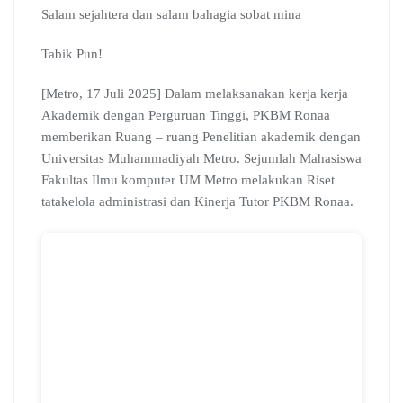
c
a
l
o
n
m
r
Salam sejahtera dan salam bahagia sobat mina
e
t
e
g
k
b
e
b
s
g
l
e
l
a
Tabik Pun!
o
A
r
e
d
r
d
o
p
a
C
I
s
[Metro, 17 Juli 2025] Dalam melaksanakan kerja kerja
k
p
m
l
n
Akademik dengan Perguruan Tinggi, PKBM Ronaa
a
memberikan Ruang – ruang Penelitian akademik dengan
s
s
Universitas Muhammadiyah Metro. Sejumlah Mahasiswa
r
Fakultas Ilmu komputer UM Metro melakukan Riset
o
tatakelola administrasi dan Kinerja Tutor PKBM Ronaa.
o
m