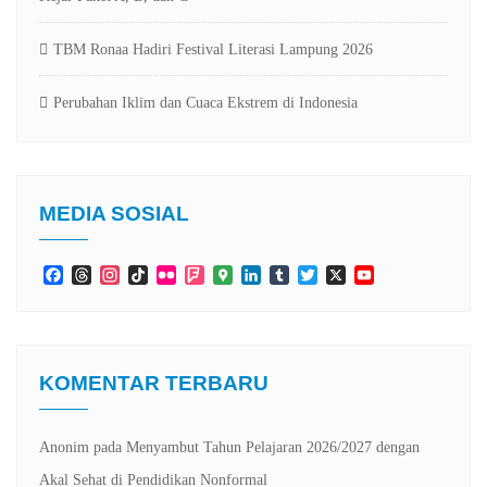
TBM Ronaa Hadiri Festival Literasi Lampung 2026
Perubahan Iklim dan Cuaca Ekstrem di Indonesia
MEDIA SOSIAL
Facebook
Threads
Instagram
TikTok
Flickr
Foursquare
Google
LinkedIn
Tumblr
Twitter
X
YouTube
Maps
Channel
KOMENTAR TERBARU
Anonim
pada
Menyambut Tahun Pelajaran 2026/2027 dengan
Akal Sehat di Pendidikan Nonformal