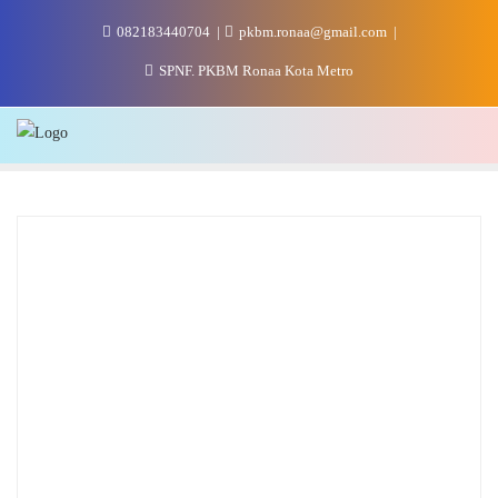
Skip
082183440704
pkbm.ronaa@gmail.com
to
content
SPNF. PKBM Ronaa Kota Metro