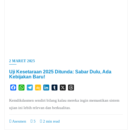
2 MARET 2025
Uji Kesetaraan 2025 Ditunda: Sabar Dulu, Ada
Kebijakan Baru!
Facebook
WhatsApp
Telegram
Google
LinkedIn
Tumblr
X
Threads
Classroom
Kemdikdasmen sendiri bilang kalau mereka ingin memastikan sistem
ujian ini lebih relevan dan berkualitas.
Asesmen
5
2 min read