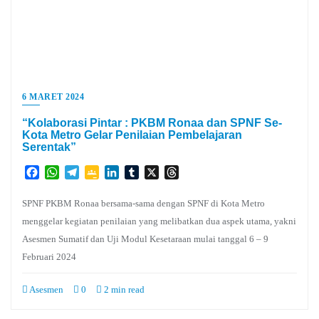
6 MARET 2024
“Kolaborasi Pintar : PKBM Ronaa dan SPNF Se-
Kota Metro Gelar Penilaian Pembelajaran
Serentak”
Facebook
WhatsApp
Telegram
Google
LinkedIn
Tumblr
X
Threads
Classroom
SPNF PKBM Ronaa bersama-sama dengan SPNF di Kota Metro
menggelar kegiatan penilaian yang melibatkan dua aspek utama, yakni
Asesmen Sumatif dan Uji Modul Kesetaraan mulai tanggal 6 – 9
Februari 2024
Asesmen
0
2 min read