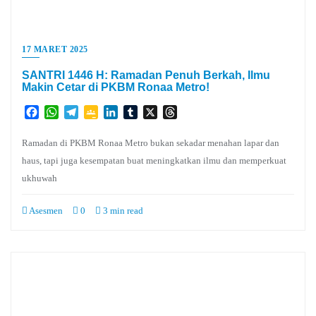
17 MARET 2025
SANTRI 1446 H: Ramadan Penuh Berkah, Ilmu
Makin Cetar di PKBM Ronaa Metro!
Facebook
WhatsApp
Telegram
Google
LinkedIn
Tumblr
X
Threads
Classroom
Ramadan di PKBM Ronaa Metro bukan sekadar menahan lapar dan
haus, tapi juga kesempatan buat meningkatkan ilmu dan memperkuat
ukhuwah
Asesmen
0
3 min read