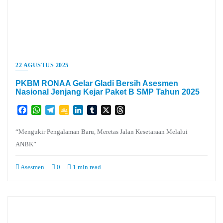
22 AGUSTUS 2025
PKBM RONAA Gelar Gladi Bersih Asesmen
Nasional Jenjang Kejar Paket B SMP Tahun 2025
Facebook
WhatsApp
Telegram
Google
LinkedIn
Tumblr
X
Threads
Classroom
“Mengukir Pengalaman Baru, Meretas Jalan Kesetaraan Melalui
ANBK”
Asesmen
0
1 min read