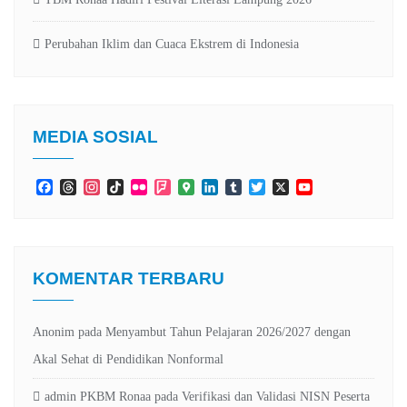
Perubahan Iklim dan Cuaca Ekstrem di Indonesia
MEDIA SOSIAL
Facebook
Threads
Instagram
TikTok
Flickr
Foursquare
Google
LinkedIn
Tumblr
Twitter
X
YouTube
Maps
Channel
KOMENTAR TERBARU
Anonim
pada
Menyambut Tahun Pelajaran 2026/2027 dengan
Akal Sehat di Pendidikan Nonformal
admin PKBM Ronaa
pada
Verifikasi dan Validasi NISN Peserta