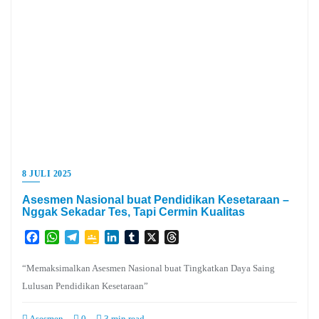
8 JULI 2025
Asesmen Nasional buat Pendidikan Kesetaraan –
Nggak Sekadar Tes, Tapi Cermin Kualitas
Facebook
WhatsApp
Telegram
Google
LinkedIn
Tumblr
X
Threads
Classroom
“Memaksimalkan Asesmen Nasional buat Tingkatkan Daya Saing
Lulusan Pendidikan Kesetaraan”
Asesmen
0
3 min read