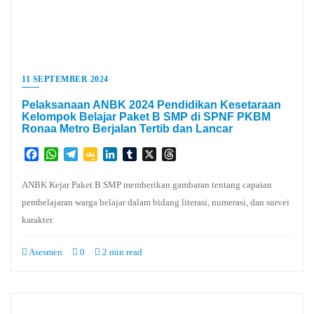
11 SEPTEMBER 2024
Pelaksanaan ANBK 2024 Pendidikan Kesetaraan
Kelompok Belajar Paket B SMP di SPNF PKBM
Ronaa Metro Berjalan Tertib dan Lancar
Facebook
WhatsApp
Telegram
Google
LinkedIn
Tumblr
X
Threads
Classroom
ANBK Kejar Paket B SMP memberikan gambaran tentang capaian
pembelajaran warga belajar dalam bidang literasi, numerasi, dan survei
karakter
Asesmen
0
2 min read