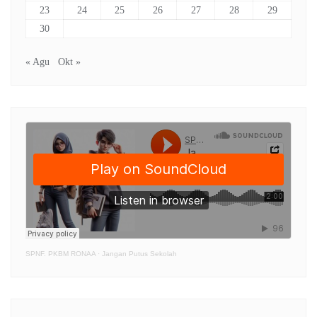
23
24
25
26
27
28
29
30
« Agu
Okt »
SPNF. PKBM RONAA
·
Jangan Putus Sekolah