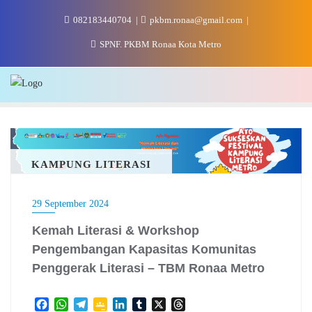
Skip
082183440704
pkbm.ronaa@gmail.com
to
content
SPNF. PKBM Ronaa Kota Metro
KAMPUNG LITERASI
29 September 2024
Kemah Literasi & Workshop
Pengembangan Kapasitas Komunitas
Penggerak Literasi – TBM Ronaa Metro
F
W
T
G
L
T
X
T