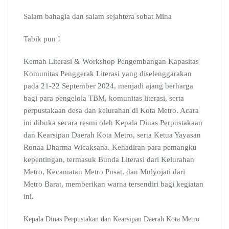
a
h
e
o
i
u
h
c
a
l
o
n
m
r
Salam bahagia dan salam sejahtera sobat Mina
e
t
e
g
k
b
e
b
s
g
l
e
l
a
Tabik pun !
o
A
r
e
d
r
d
o
p
a
C
I
s
Kemah Literasi & Workshop Pengembangan Kapasitas
k
p
m
l
n
Komunitas Penggerak Literasi yang diselenggarakan
a
pada 21-22 September 2024, menjadi ajang berharga
s
s
bagi para pengelola TBM, komunitas literasi, serta
r
perpustakaan desa dan kelurahan di Kota Metro. Acara
o
ini dibuka secara resmi oleh Kepala Dinas Perpustakaan
o
dan Kearsipan Daerah Kota Metro, serta Ketua Yayasan
m
Ronaa Dharma Wicaksana. Kehadiran para pemangku
kepentingan, termasuk Bunda Literasi dari Kelurahan
Metro, Kecamatan Metro Pusat, dan Mulyojati dari
Metro Barat, memberikan warna tersendiri bagi kegiatan
ini.
Kepala Dinas Perpustakan dan Kearsipan Daerah Kota Metro