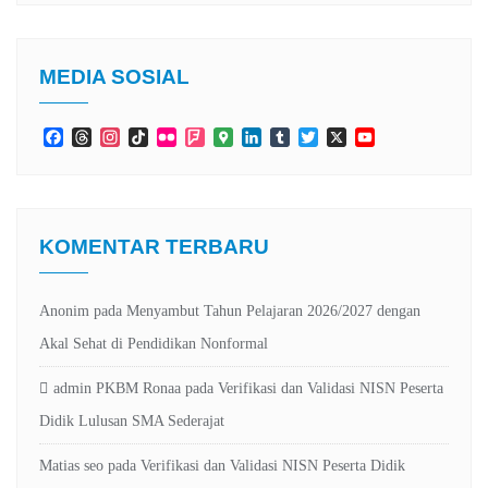
MEDIA SOSIAL
Facebook
Threads
Instagram
TikTok
Flickr
Foursquare
Google
LinkedIn
Tumblr
Twitter
X
YouTube
Maps
Channel
KOMENTAR TERBARU
Anonim
pada
Menyambut Tahun Pelajaran 2026/2027 dengan
Akal Sehat di Pendidikan Nonformal
admin PKBM Ronaa
pada
Verifikasi dan Validasi NISN Peserta
Didik Lulusan SMA Sederajat
Matias seo
pada
Verifikasi dan Validasi NISN Peserta Didik