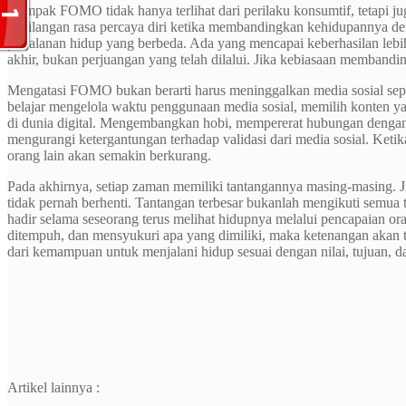
Dampak FOMO tidak hanya terlihat dari perilaku konsumtif, tetapi j
kehilangan rasa percaya diri ketika membandingkan kehidupannya de
perjalanan hidup yang berbeda. Ada yang mencapai keberhasilan leb
akhir, bukan perjuangan yang telah dilalui. Jika kebiasaan membandin
Mengatasi FOMO bukan berarti harus meninggalkan media sosial sepe
belajar mengelola waktu penggunaan media sosial, memilih konten y
di dunia digital. Mengembangkan hobi, mempererat hubungan dengan 
mengurangi ketergantungan terhadap validasi dari media sosial. Ket
orang lain akan semakin berkurang.
Pada akhirnya, setiap zaman memiliki tantangannya masing-masing. J
tidak pernah berhenti. Tantangan terbesar bukanlah mengikuti semu
hadir selama seseorang terus melihat hidupnya melalui pencapaian o
ditempuh, dan mensyukuri apa yang dimiliki, maka ketenangan akan t
dari kemampuan untuk menjalani hidup sesuai dengan nilai, tujuan, d
Artikel lainnya :