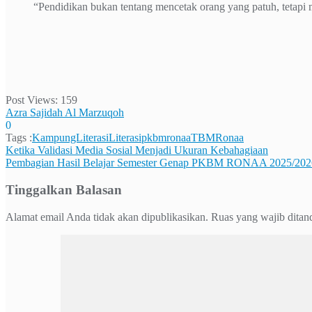
“Pendidikan bukan tentang mencetak orang yang patuh, tetapi
Post Views:
159
Azra Sajidah Al Marzuqoh
0
Tags :
KampungLiterasi
Literasi
pkbmronaa
TBMRonaa
Navigasi
Ketika Validasi Media Sosial Menjadi Ukuran Kebahagiaan
Pembagian Hasil Belajar Semester Genap PKBM RONAA 2025/2026 se
pos
Tinggalkan Balasan
Alamat email Anda tidak akan dipublikasikan.
Ruas yang wajib ditan