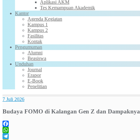
Aplikasi AKM
Tes Kemampuan Akademik
Kantor
Agenda Kegiatan
Kampus 1
Kampus 2
Fasilitas
Kontak
Pengumuman
Alumni
Beasiswa
Unduhan
Journal
Erapor
E-Book
Penelitian
7 Juli 2026
Budaya FOMO di Kalangan Gen Z dan Dampaknya t
Facebook
WhatsApp