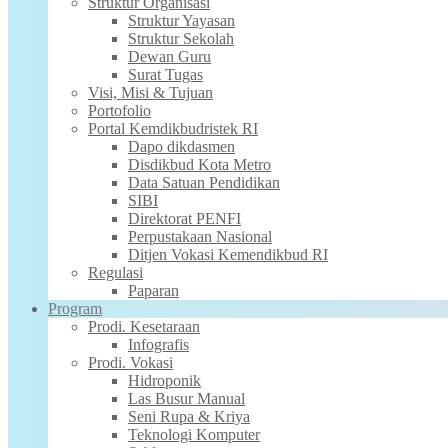
Struktur Organisasi
Struktur Yayasan
Struktur Sekolah
Dewan Guru
Surat Tugas
Visi, Misi & Tujuan
Portofolio
Portal Kemdikbudristek RI
Dapo dikdasmen
Disdikbud Kota Metro
Data Satuan Pendidikan
SIBI
Direktorat PENFI
Perpustakaan Nasional
Ditjen Vokasi Kemendikbud RI
Regulasi
Paparan
Program
Prodi. Kesetaraan
Infografis
Prodi. Vokasi
Hidroponik
Las Busur Manual
Seni Rupa & Kriya
Teknologi Komputer