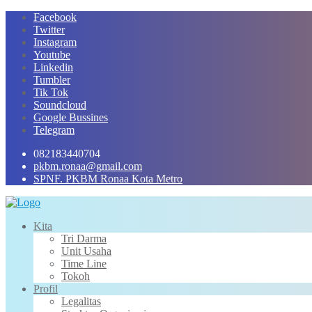
Skip
Facebook
to
Twitter
content
Instagram
Youtube
Linkedin
Tumbler
Tik Tok
Soundcloud
Google Bussines
Telegram
082183440704
pkbm.ronaa@gmail.com
SPNF. PKBM Ronaa Kota Metro
Kita
Tri Darma
Unit Usaha
Time Line
Tokoh
Profil
Legalitas