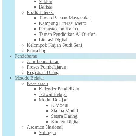
Sablon
Barista
Prodi. Literasi
Taman Bacaan Masyarakat
Kampung Literasi Metro
Perpustakaan Ronaa
Taman Pendidikan Al Qur’an
Literasi Digital
Kelompok Kajian Studi Seni
Konseling
Pendaftaran
Alur Pendaftaran
Proses Pembelajaran
Registrasi Ulang
Metode Belajar
Kesetaraan
Kalender Pendidikan
Jadwal Belajar
Modul Belajar
E-Modul
Skema Modul
Setara Daring
Konten Digital
Asesmen Nasional
Sulingjar