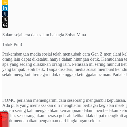
Telegram
Google
Classroom
LinkedIn
Tumblr
X
Threads
Salam sejahtera dan salam bahagia Sobat Mina
Tabik Pun!
Perkembangan media sosial telah mengubah cara Gen Z menjalani kehi
orang lain dapat diketahui hanya dalam hitungan detik. Kemudahan t
apa yang sedang dilakukan orang lain. Perasaan ini sering muncul ke
yang tampak lebih baik. Tanpa disadari, media sosial membuat kehidu
selalu mengikuti tren agar tidak dianggap ketinggalan zaman. Padahal
FOMO perlahan memengaruhi cara seseorang mengambil keputusan. B
Ada pula yang memaksakan diri menghadiri berbagai kegiatan meski
zaman sering kali mengalahkan kemampuan dalam membedakan kebutuh
dari itu, seseorang akan merasa gelisah ketika tidak dapat mengikut
untuk mendapatkan pengakuan dari lingkungan sekitar.