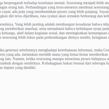
uga berpengaruh terhadap kesehatan mental. Seseorang menjadi lebih m
ngan orang lain. Perbandingan yang terus-menerus membuat seseorang 
ih cepat, ada pula yang membutuhkan proses yang lebih panjang. Sayan
gkan diri terus dipelihara, rasa syukur akan semakin berkurang dan keb
nuhnya. Yang lebih penting adalah membangun kesadaran bahwa tidak 
ang memberikan manfaat, serta memahami bahwa kehidupan nyata jauh l
keluarga, aktif dalam kegiatan sosial, dan meningkatkan kemampuan 
ika seseorang lebih fokus pada perkembangan dirinya sendiri, keingin
ika generasi sebelumnya menghadapi keterbatasan informasi, maka Gen
a tren yang ada, melainkan memilih mana yang benar-benar memberika
rang lain. Namun, ketika seseorang mampu menerima proses hidupnya se
umbuh dengan sendirinya. Kebahagiaan bukan berasal dari seberapa ban
an impian yang dimiliki.