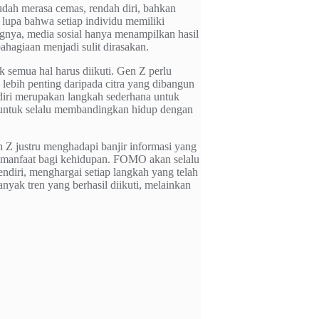
udah merasa cemas, rendah diri, bahkan
lupa bahwa setiap individu memiliki
gnya, media sosial hanya menampilkan hasil
ahagiaan menjadi sulit dirasakan.
semua hal harus diikuti. Gen Z perlu
ebih penting daripada citra yang dibangun
diri merupakan langkah sederhana untuk
an untuk selalu membandingkan hidup dengan
 Z justru menghadapi banjir informasi yang
n manfaat bagi kehidupan. FOMO akan selalu
ndiri, menghargai setiap langkah yang telah
yak tren yang berhasil diikuti, melainkan