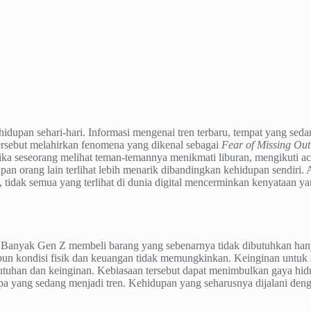
dupan sehari-hari. Informasi mengenai tren terbaru, tempat yang seda
ersebut melahirkan fenomena yang dikenal sebagai
Fear of Missing Out
tika seseorang melihat teman-temannya menikmati liburan, mengikuti ac
pan orang lain terlihat lebih menarik dibandingkan kehidupan sendiri
, tidak semua yang terlihat di dunia digital mencerminkan kenyataan y
anyak Gen Z membeli barang yang sebenarnya tidak dibutuhkan hanya 
pun kondisi fisik dan keuangan tidak memungkinkan. Keinginan untuk
an dan keinginan. Kebiasaan tersebut dapat menimbulkan gaya hidup
i apa yang sedang menjadi tren. Kehidupan yang seharusnya dijalani d