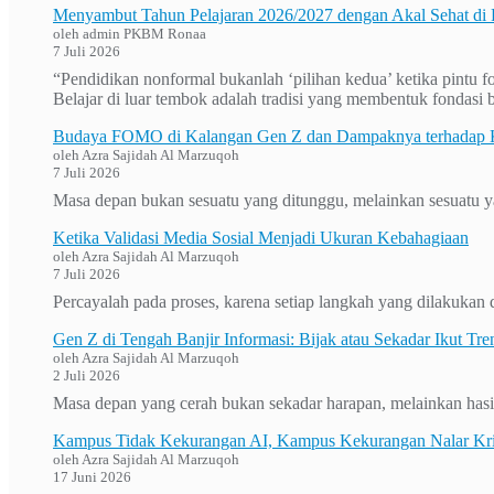
Menyambut Tahun Pelajaran 2026/2027 dengan Akal Sehat di
oleh admin PKBM Ronaa
7 Juli 2026
“Pendidikan nonformal bukanlah ‘pilihan kedua’ ketika pintu f
Belajar di luar tembok adalah tradisi yang membentuk fondasi b
Budaya FOMO di Kalangan Gen Z dan Dampaknya terhadap K
oleh Azra Sajidah Al Marzuqoh
7 Juli 2026
Masa depan bukan sesuatu yang ditunggu, melainkan sesuatu ya
Ketika Validasi Media Sosial Menjadi Ukuran Kebahagiaan
oleh Azra Sajidah Al Marzuqoh
7 Juli 2026
Percayalah pada proses, karena setiap langkah yang dilakuka
Gen Z di Tengah Banjir Informasi: Bijak atau Sekadar Ikut Tre
oleh Azra Sajidah Al Marzuqoh
2 Juli 2026
Masa depan yang cerah bukan sekadar harapan, melainkan hasil
Kampus Tidak Kekurangan AI, Kampus Kekurangan Nalar Kri
oleh Azra Sajidah Al Marzuqoh
17 Juni 2026