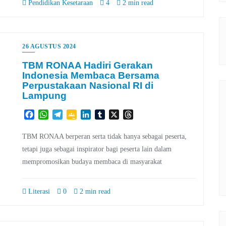
Pendidikan Kesetaraan
4
2 min read
26 AGUSTUS 2024
TBM RONAA Hadiri Gerakan
Indonesia Membaca Bersama
Perpustakaan Nasional RI di
Lampung
Facebook
WhatsApp
Telegram
Google
LinkedIn
Tumblr
X
Threads
Classroom
TBM RONAA berperan serta tidak hanya sebagai peserta,
tetapi juga sebagai inspirator bagi peserta lain dalam
mempromosikan budaya membaca di masyarakat
Literasi
0
2 min read