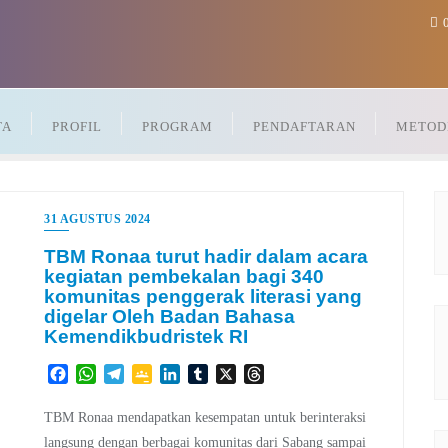
0
TA
PROFIL
PROGRAM
PENDAFTARAN
METOD
31 AGUSTUS 2024
TBM Ronaa turut hadir dalam acara
kegiatan pembekalan bagi 340
komunitas penggerak literasi yang
digelar Oleh Badan Bahasa
Kemendikbudristek RI
Facebook
WhatsApp
Telegram
Google
LinkedIn
Tumblr
X
Threads
Classroom
TBM Ronaa mendapatkan kesempatan untuk berinteraksi
langsung dengan berbagai komunitas dari Sabang sampai