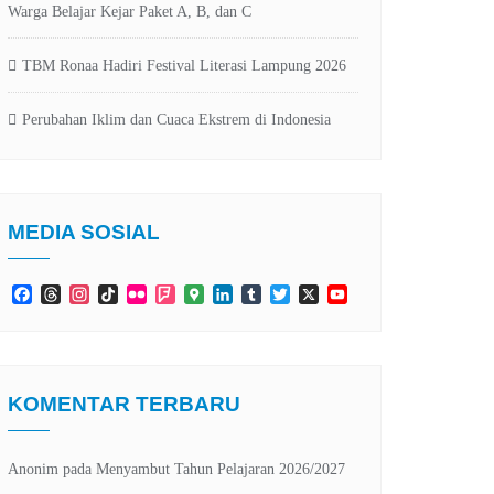
Warga Belajar Kejar Paket A, B, dan C
TBM Ronaa Hadiri Festival Literasi Lampung 2026
Perubahan Iklim dan Cuaca Ekstrem di Indonesia
MEDIA SOSIAL
Facebook
Threads
Instagram
TikTok
Flickr
Foursquare
Google
LinkedIn
Tumblr
Twitter
X
YouTube
Maps
Channel
KOMENTAR TERBARU
Anonim
pada
Menyambut Tahun Pelajaran 2026/2027