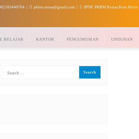
82183440704
pkbm.ronaa@gmail.com
SPNF. PKBM Ronaa Kota Metro
E BELAJAR
KANTOR
PENGUMUMAN
UNDUHAN