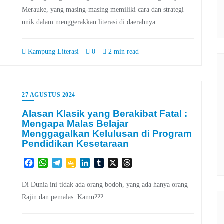
Merauke, yang masing-masing memiliki cara dan strategi
unik dalam menggerakkan literasi di daerahnya
Kampung Literasi
0
2 min read
27 AGUSTUS 2024
Alasan Klasik yang Berakibat Fatal :
Mengapa Malas Belajar
Menggagalkan Kelulusan di Program
Pendidikan Kesetaraan
Facebook
WhatsApp
Telegram
Google
LinkedIn
Tumblr
X
Threads
Classroom
Di Dunia ini tidak ada orang bodoh, yang ada hanya orang
Rajin dan pemalas. Kamu???