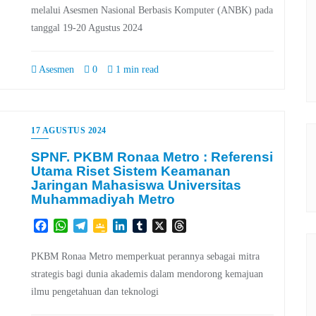
melalui Asesmen Nasional Berbasis Komputer (ANBK) pada
tanggal 19-20 Agustus 2024
Asesmen
0
1 min read
17 AGUSTUS 2024
SPNF. PKBM Ronaa Metro : Referensi
Utama Riset Sistem Keamanan
Jaringan Mahasiswa Universitas
Muhammadiyah Metro
Facebook
WhatsApp
Telegram
Google
LinkedIn
Tumblr
X
Threads
Classroom
PKBM Ronaa Metro memperkuat perannya sebagai mitra
strategis bagi dunia akademis dalam mendorong kemajuan
ilmu pengetahuan dan teknologi