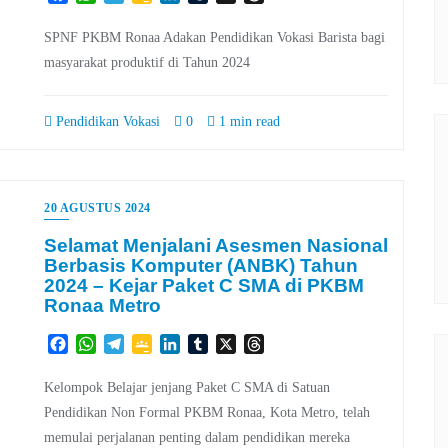
Classroom
SPNF PKBM Ronaa Adakan Pendidikan Vokasi Barista bagi
masyarakat produktif di Tahun 2024
Pendidikan Vokasi
0
1 min read
20 AGUSTUS 2024
Selamat Menjalani Asesmen Nasional
Berbasis Komputer (ANBK) Tahun
2024 – Kejar Paket C SMA di PKBM
Ronaa Metro
Facebook
WhatsApp
Telegram
Google
LinkedIn
Tumblr
X
Threads
Classroom
Kelompok Belajar jenjang Paket C SMA di Satuan
Pendidikan Non Formal PKBM Ronaa, Kota Metro, telah
memulai perjalanan penting dalam pendidikan mereka