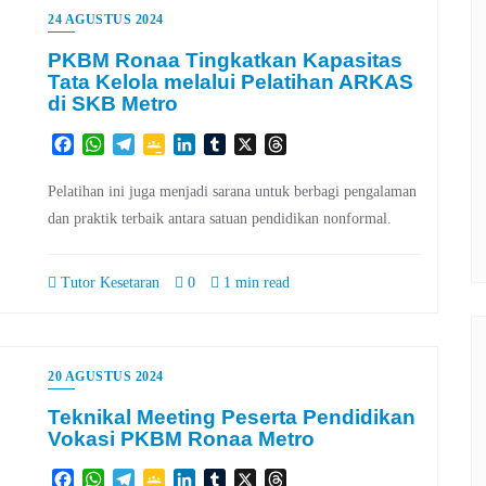
24 AGUSTUS 2024
PKBM Ronaa Tingkatkan Kapasitas
Tata Kelola melalui Pelatihan ARKAS
di SKB Metro
Facebook
WhatsApp
Telegram
Google
LinkedIn
Tumblr
X
Threads
Classroom
Pelatihan ini juga menjadi sarana untuk berbagi pengalaman
dan praktik terbaik antara satuan pendidikan nonformal.
Tutor Kesetaran
0
1 min read
20 AGUSTUS 2024
Teknikal Meeting Peserta Pendidikan
Vokasi PKBM Ronaa Metro
Facebook
WhatsApp
Telegram
Google
LinkedIn
Tumblr
X
Threads