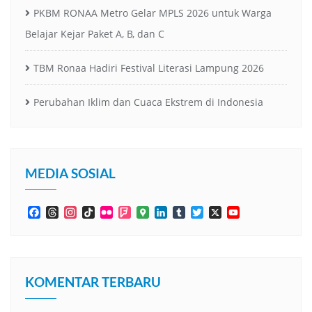
PKBM RONAA Metro Gelar MPLS 2026 untuk Warga
Belajar Kejar Paket A, B, dan C
TBM Ronaa Hadiri Festival Literasi Lampung 2026
Perubahan Iklim dan Cuaca Ekstrem di Indonesia
MEDIA SOSIAL
Facebook
Threads
Instagram
TikTok
Flickr
Foursquare
Google
LinkedIn
Tumblr
Twitter
X
YouTube
Maps
Channel
KOMENTAR TERBARU