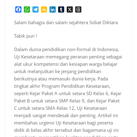
F
W
T
G
L
T
X
T
a
h
e
o
i
u
h
c
a
l
o
n
m
r
Salam bahagia dan salam sejahtera Sobat Diktara
e
t
e
g
k
b
e
b
s
g
l
e
l
a
Tabik pun !
o
A
r
e
d
r
d
o
p
a
C
I
s
Dalam dunia pendidikan non-formal di Indonesia,
k
p
m
l
n
Uji Kesetaraan memegang peranan penting sebagai
a
alat ukur kompetensi dan kesiapan warga belajar
s
s
untuk melanjutkan ke jenjang pendidikan
r
berikutnya atau memasuki dunia kerja. Pada
o
tingkat akhir Program Pendidikan Kesetaraan,
o
seperti Kejar Paket A untuk setara SD Kelas 6, Kejar
m
Paket B untuk setara SMP Kelas 9, dan Kejar Paket
C untuk setara SMA Kelas 12, Uji Kesetaraan
menjadi sangat mendesak dan penting. Artikel ini
membahas urgensi Uji Kesetaraan bagi peserta
didik di kelas akhir tersebut dan bagaimana uji ini