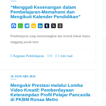
“Menggali Kesenangan dalam
Pembelajaran-Memahami dan
Mengikuti Kalender Pendidikan”
Facebook
WhatsApp
Telegram
Google
LinkedIn
Tumblr
X
Threads
Classroom
Pembelajaran yang menyenangkan dan terarah bukan hanya
tanggung jawab tutor
Kegiatan Pembelajaran
0
1 min read
16 JANUARI 2024
Mengukir Prestasi melalui Lomba
Video Kreatif: Pemberdayaan
Keterampilan Profil Pelajar Pancasila
di PKBM Ronaa Metro