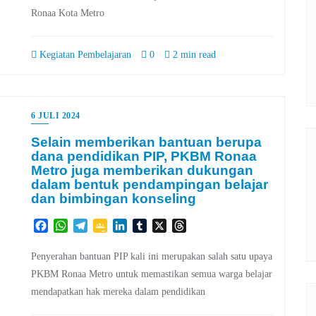
Ronaa Kota Metro
Kegiatan Pembelajaran
0
2 min read
6 JULI 2024
Selain memberikan bantuan berupa
dana pendidikan PIP, PKBM Ronaa
Metro juga memberikan dukungan
dalam bentuk pendampingan belajar
dan bimbingan konseling
Facebook
WhatsApp
Telegram
Google
LinkedIn
Tumblr
X
Threads
Classroom
Penyerahan bantuan PIP kali ini merupakan salah satu upaya
PKBM Ronaa Metro untuk memastikan semua warga belajar
mendapatkan hak mereka dalam pendidikan