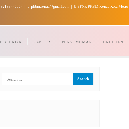
82183440704
pkbm.ronaa@gmail.com
SPNF. PKBM Ronaa Kota Metro
E BELAJAR
KANTOR
PENGUMUMAN
UNDUHAN