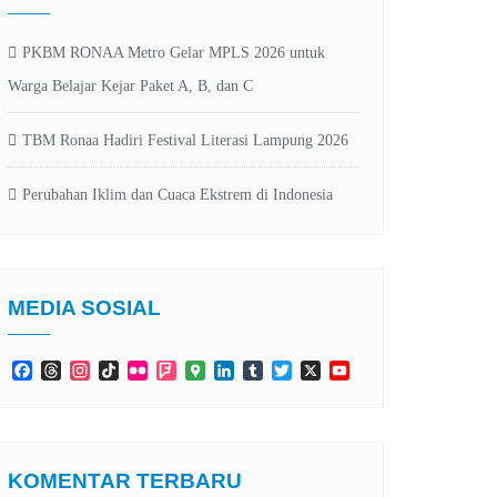
PKBM RONAA Metro Gelar MPLS 2026 untuk
Warga Belajar Kejar Paket A, B, dan C
TBM Ronaa Hadiri Festival Literasi Lampung 2026
Perubahan Iklim dan Cuaca Ekstrem di Indonesia
MEDIA SOSIAL
Facebook
Threads
Instagram
TikTok
Flickr
Foursquare
Google
LinkedIn
Tumblr
Twitter
X
YouTube
Maps
Channel
KOMENTAR TERBARU