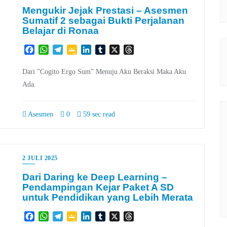
Mengukir Jejak Prestasi – Asesmen
Sumatif 2 sebagai Bukti Perjalanan
Belajar di Ronaa
Facebook
WhatsApp
Telegram
Google
LinkedIn
Tumblr
X
Threads
Classroom
Dari ”Cogito Ergo Sum” Menuju Aku Beraksi Maka Aku
Ada.
Asesmen
0
59 sec read
2 JULI 2025
Dari Daring ke Deep Learning –
Pendampingan Kejar Paket A SD
untuk Pendidikan yang Lebih Merata
Facebook
WhatsApp
Telegram
Google
LinkedIn
Tumblr
X
Threads
Classroom