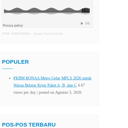
SPNF. PKBM RONAA
·
Jangan Putus Sekolah
POPULER
POS-POS TERBARU