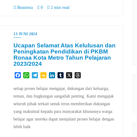
Beasiswa
0
2 min read
13 JUNI 2024
Ucapan Selamat Atas Kelulusan dan
Peningkatan Pendidikan di PKBM
Ronaa Kota Metro Tahun Pelajaran
2023/2024
Facebook
WhatsApp
Telegram
Google
LinkedIn
Tumblr
X
Threads
Classroom
setiap proses belajar mengajar, dukungan dari keluarga,
teman, dan lingkungan sangatlah penting. Kami mengajak
seluruh pihak terkait untuk terus memberikan dukungan
yang maksimal kepada para masyarakat khususnya warga
belajar agar mereka dapat menjalani proses belajar dengan
lebih baik