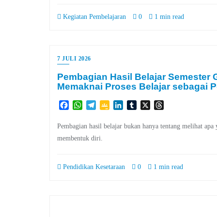
Kegiatan Pembelajaran
0
1 min read
7 JULI 2026
Pembagian Hasil Belajar Semester
Memaknai Proses Belajar sebagai P
Facebook
WhatsApp
Telegram
Google
LinkedIn
Tumblr
X
Threads
Classroom
Pembagian hasil belajar bukan hanya tentang melihat apa 
membentuk diri.
Pendidikan Kesetaraan
0
1 min read