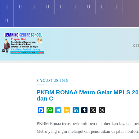
Skip
to
content
KI
3 AGUSTUS 2026
PKBM RONAA Metro Gelar MPLS 2026 
dan C
Facebook
WhatsApp
Telegram
Google
LinkedIn
Tumblr
X
Threads
Classroom
PKBM Ronaa terus berkomitmen memberikan layanan pendid
Metro yang ingin melanjutkan pendidikan di jalur nonfor