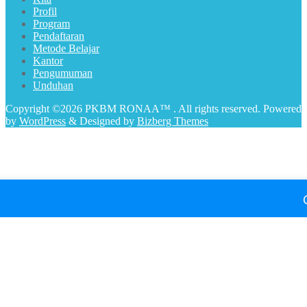
Profil
Program
Pendaftaran
Metode Belajar
Kantor
Pengumuman
Unduhan
Copyright ©2026 PKBM RONAA™ . All rights reserved.
Powered
by
WordPress
&
Designed by
Bizberg Themes