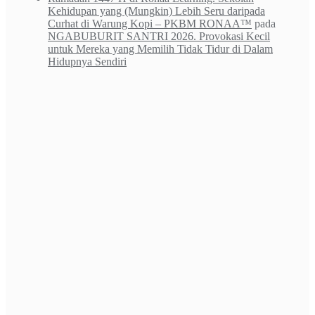
Kehidupan yang (Mungkin) Lebih Seru daripada
Curhat di Warung Kopi – PKBM RONAA™
pada
NGABUBURIT SANTRI 2026. Provokasi Kecil
untuk Mereka yang Memilih Tidak Tidur di Dalam
Hidupnya Sendiri