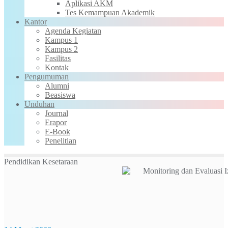
Aplikasi AKM
Tes Kemampuan Akademik
Kantor
Agenda Kegiatan
Kampus 1
Kampus 2
Fasilitas
Kontak
Pengumuman
Alumni
Beasiswa
Unduhan
Journal
Erapor
E-Book
Penelitian
Pendidikan Kesetaraan