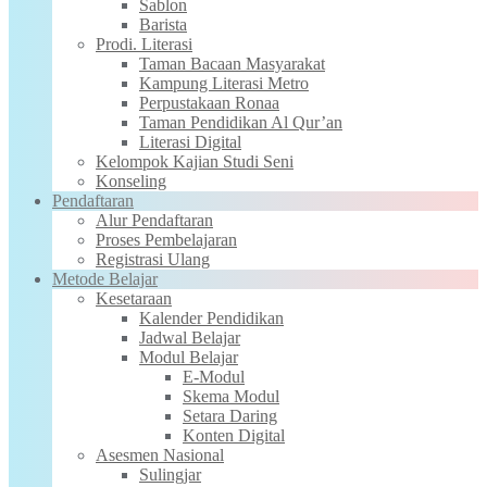
Sablon
Barista
Prodi. Literasi
Taman Bacaan Masyarakat
Kampung Literasi Metro
Perpustakaan Ronaa
Taman Pendidikan Al Qur’an
Literasi Digital
Kelompok Kajian Studi Seni
Konseling
Pendaftaran
Alur Pendaftaran
Proses Pembelajaran
Registrasi Ulang
Metode Belajar
Kesetaraan
Kalender Pendidikan
Jadwal Belajar
Modul Belajar
E-Modul
Skema Modul
Setara Daring
Konten Digital
Asesmen Nasional
Sulingjar