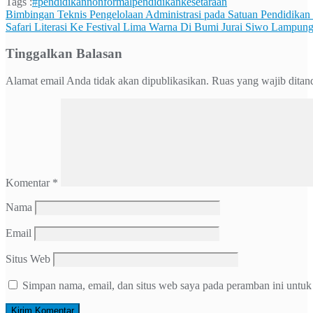
Tags :
#pendidikannonformal
pendidikankesetaraan
Navigasi
Bimbingan Teknis Pengelolaan Administrasi pada Satuan Pendidika
Safari Literasi Ke Festival Lima Warna Di Bumi Jurai Siwo Lampun
pos
Tinggalkan Balasan
Alamat email Anda tidak akan dipublikasikan.
Ruas yang wajib ditan
Komentar
*
Nama
Email
Situs Web
Simpan nama, email, dan situs web saya pada peramban ini untuk