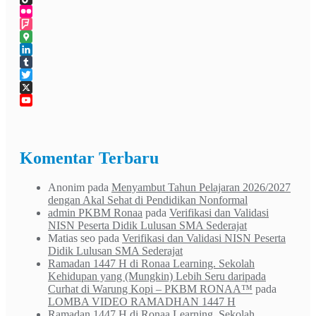
TikTok
Flickr
Foursquare
Google
Maps
LinkedIn
Tumblr
Twitter
X
YouTube
Channel
Komentar Terbaru
Anonim
pada
Menyambut Tahun Pelajaran 2026/2027
dengan Akal Sehat di Pendidikan Nonformal
admin PKBM Ronaa
pada
Verifikasi dan Validasi
NISN Peserta Didik Lulusan SMA Sederajat
Matias seo
pada
Verifikasi dan Validasi NISN Peserta
Didik Lulusan SMA Sederajat
Ramadan 1447 H di Ronaa Learning. Sekolah
Kehidupan yang (Mungkin) Lebih Seru daripada
Curhat di Warung Kopi – PKBM RONAA™
pada
LOMBA VIDEO RAMADHAN 1447 H
Ramadan 1447 H di Ronaa Learning. Sekolah