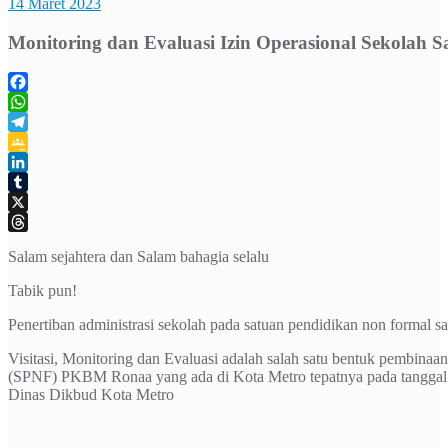
14 Maret 2023
Monitoring dan Evaluasi Izin Operasional Sekola
Facebook
WhatsApp
Telegram
Google
Classroom
LinkedIn
Tumblr
X
Threads
Salam sejahtera dan Salam bahagia selalu
Tabik pun!
Penertiban administrasi sekolah pada satuan pendidikan non formal s
Visitasi, Monitoring dan Evaluasi adalah salah satu bentuk pembi
(SPNF) PKBM Ronaa yang ada di Kota Metro tepatnya pada tanggal 2
Dinas Dikbud Kota Metro