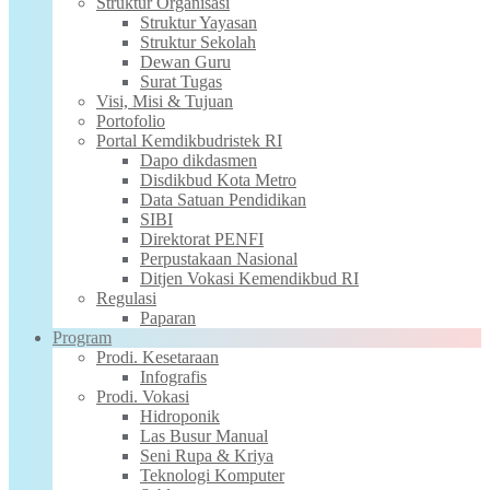
Struktur Organisasi
Struktur Yayasan
Struktur Sekolah
Dewan Guru
Surat Tugas
Visi, Misi & Tujuan
Portofolio
Portal Kemdikbudristek RI
Dapo dikdasmen
Disdikbud Kota Metro
Data Satuan Pendidikan
SIBI
Direktorat PENFI
Perpustakaan Nasional
Ditjen Vokasi Kemendikbud RI
Regulasi
Paparan
Program
Prodi. Kesetaraan
Infografis
Prodi. Vokasi
Hidroponik
Las Busur Manual
Seni Rupa & Kriya
Teknologi Komputer