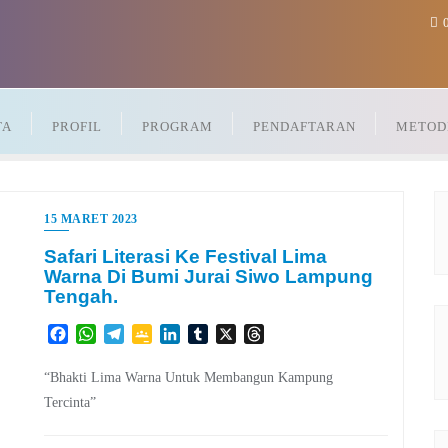
0
TA
PROFIL
PROGRAM
PENDAFTARAN
METOD
15 MARET 2023
Safari Literasi Ke Festival Lima
Warna Di Bumi Jurai Siwo Lampung
Tengah.
Facebook
WhatsApp
Telegram
Google
LinkedIn
Tumblr
X
Threads
Classroom
“Bhakti Lima Warna Untuk Membangun Kampung
Tercinta”