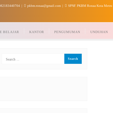
82183440704
pkbm.ronaa@gmail.com
SPNF. PKBM Ronaa Kota Metro
E BELAJAR
KANTOR
PENGUMUMAN
UNDUHAN