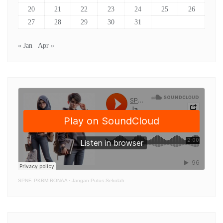
20
21
22
23
24
25
26
27
28
29
30
31
« Jan
Apr »
SPNF. PKBM RONAA
·
Jangan Putus Sekolah