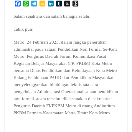
F
W
T
G
L
T
X
T
a
h
e
o
i
u
h
c
a
l
o
n
m
r
Salam sejahtera dan salam bahagia selalu.
e
t
e
g
k
b
e
b
s
g
l
e
l
a
Tabik pun!
o
A
r
e
d
r
d
o
p
a
C
I
s
Metro, 24 Februari 2023, dalam rangka penertiban
k
p
m
l
n
administrsi pada satuan Pendidikan Non Formal Se-Kota
a
Metro, Pengurus Daerah Forum Komunikasi Pusat
s
s
Kegiatan Belajar Masyarakat (FK-PKBM) Kota Metro
r
bersama Dinas Pendidikan dan Kebudayaan Kota Metro
o
Bidang Pembinaan PAUD dan Pendidikan Masyarakat
o
menyelenggarakan bimbingan teknis tata cara
m
pengelolaan Administrasi Operasional satuan pendidikan
non formal. acara tersebut dilaksanakan di sekretariat
Pengurus Daerah FKPKBM Metro di ruang Auditorium
PKBM Permata Kecamatan Metro Timur Kota Metro.