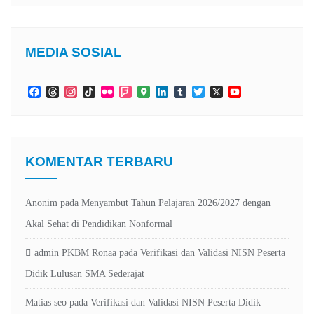
MEDIA SOSIAL
Facebook
Threads
Instagram
TikTok
Flickr
Foursquare
Google
LinkedIn
Tumblr
Twitter
X
YouTube
Maps
Channel
KOMENTAR TERBARU
Anonim
pada
Menyambut Tahun Pelajaran 2026/2027 dengan
Akal Sehat di Pendidikan Nonformal
admin PKBM Ronaa
pada
Verifikasi dan Validasi NISN Peserta
Didik Lulusan SMA Sederajat
Matias seo
pada
Verifikasi dan Validasi NISN Peserta Didik