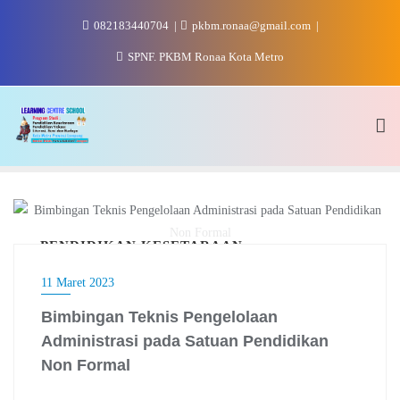
Skip
082183440704
pkbm.ronaa@gmail.com
to
content
SPNF. PKBM Ronaa Kota Metro
PENDIDIKAN KESETARAAN
11 Maret 2023
Bimbingan Teknis Pengelolaan
Administrasi pada Satuan Pendidikan
Non Formal