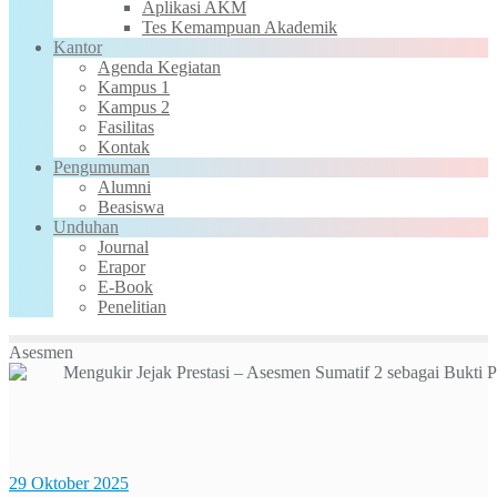
Aplikasi AKM
Tes Kemampuan Akademik
Kantor
Agenda Kegiatan
Kampus 1
Kampus 2
Fasilitas
Kontak
Pengumuman
Alumni
Beasiswa
Unduhan
Journal
Erapor
E-Book
Penelitian
Asesmen
29 Oktober 2025