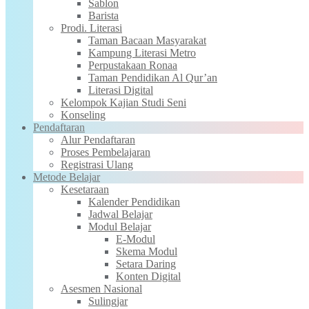
Sablon
Barista
Prodi. Literasi
Taman Bacaan Masyarakat
Kampung Literasi Metro
Perpustakaan Ronaa
Taman Pendidikan Al Qur’an
Literasi Digital
Kelompok Kajian Studi Seni
Konseling
Pendaftaran
Alur Pendaftaran
Proses Pembelajaran
Registrasi Ulang
Metode Belajar
Kesetaraan
Kalender Pendidikan
Jadwal Belajar
Modul Belajar
E-Modul
Skema Modul
Setara Daring
Konten Digital
Asesmen Nasional
Sulingjar