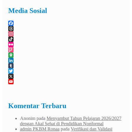
Media Sosial
Facebook
Threads
Instagram
TikTok
Flickr
Foursquare
Google
Maps
LinkedIn
Tumblr
Twitter
X
YouTube
Channel
Komentar Terbaru
Anonim
pada
Menyambut Tahun Pelajaran 2026/2027
dengan Akal Sehat di Pendidikan Nonformal
admin PKBM Ronaa
pada
Verifikasi dan Validasi