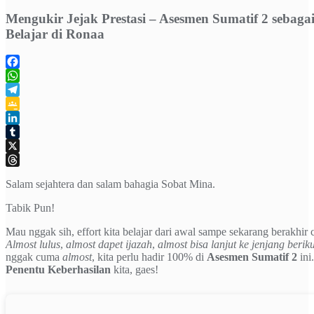
Mengukir Jejak Prestasi – Asesmen Sumatif 2 sebaga
Belajar di Ronaa
Facebook
WhatsApp
Telegram
Google
Classroom
LinkedIn
Tumblr
X
Threads
Salam sejahtera dan salam bahagia Sobat Mina.
Tabik Pun!
Mau nggak sih, effort kita belajar dari awal sampe sekarang berakhir 
Almost lulus
,
almost dapet ijazah
,
almost bisa lanjut ke jenjang berik
nggak cuma
almost
, kita perlu hadir 100% di
Asesmen Sumatif 2
ini
Penentu Keberhasilan
kita, gaes!