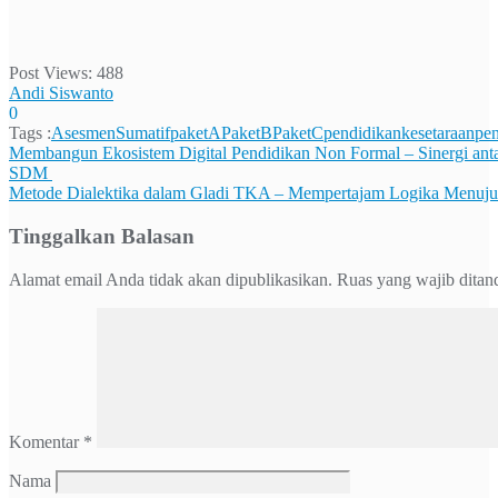
Post Views:
488
Andi Siswanto
0
Tags :
AsesmenSumatif
paketA
PaketB
PaketC
pendidikankesetaraan
pe
Navigasi
Membangun Ekosistem Digital Pendidikan Non Formal – Sinergi antara
SDM
pos
Metode Dialektika dalam Gladi TKA – Mempertajam Logika Menuju
Tinggalkan Balasan
Alamat email Anda tidak akan dipublikasikan.
Ruas yang wajib ditan
Komentar
*
Nama