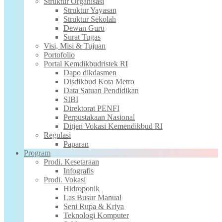
Struktur Organisasi
Struktur Yayasan
Struktur Sekolah
Dewan Guru
Surat Tugas
Visi, Misi & Tujuan
Portofolio
Portal Kemdikbudristek RI
Dapo dikdasmen
Disdikbud Kota Metro
Data Satuan Pendidikan
SIBI
Direktorat PENFI
Perpustakaan Nasional
Ditjen Vokasi Kemendikbud RI
Regulasi
Paparan
Program
Prodi. Kesetaraan
Infografis
Prodi. Vokasi
Hidroponik
Las Busur Manual
Seni Rupa & Kriya
Teknologi Komputer