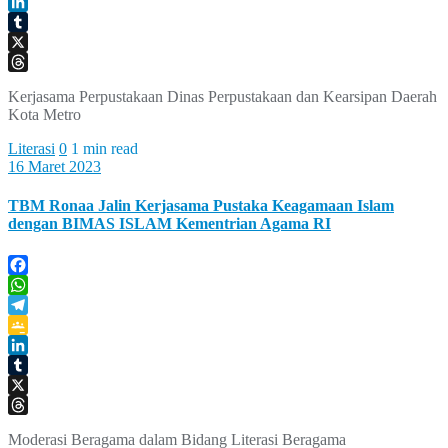
Google
Classroom
LinkedIn
Tumblr
X
Threads
Kerjasama Perpustakaan Dinas Perpustakaan dan Kearsipan Daerah
Kota Metro
Literasi
0
1 min read
16 Maret 2023
TBM Ronaa Jalin Kerjasama Pustaka Keagamaan Islam
dengan BIMAS ISLAM Kementrian Agama RI
Facebook
WhatsApp
Telegram
Google
Classroom
LinkedIn
Tumblr
X
Threads
Moderasi Beragama dalam Bidang Literasi Beragama