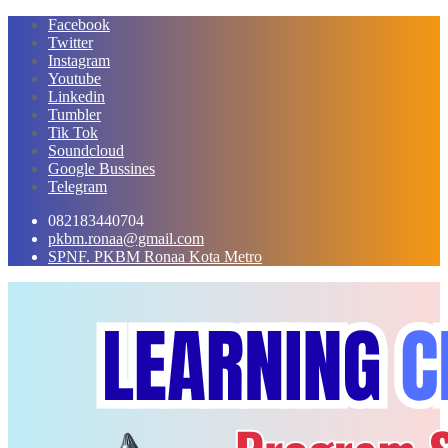
Skip
Facebook
to
Twitter
content
Instagram
Youtube
Linkedin
Tumbler
Tik Tok
Soundcloud
Google Bussines
Telegram
082183440704
pkbm.ronaa@gmail.com
SPNF. PKBM Ronaa Kota Metro