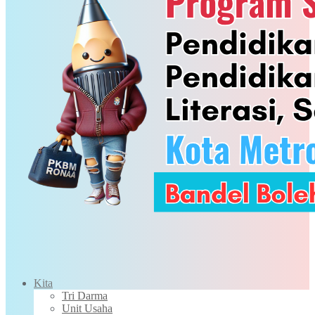
Kita
Tri Darma
Unit Usaha