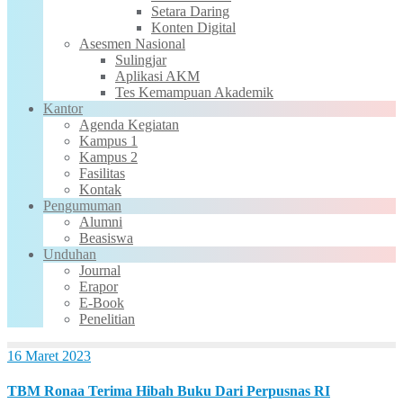
Setara Daring
Konten Digital
Asesmen Nasional
Sulingjar
Aplikasi AKM
Tes Kemampuan Akademik
Kantor
Agenda Kegiatan
Kampus 1
Kampus 2
Fasilitas
Kontak
Pengumuman
Alumni
Beasiswa
Unduhan
Journal
Erapor
E-Book
Penelitian
16 Maret 2023
TBM Ronaa Terima Hibah Buku Dari Perpusnas RI