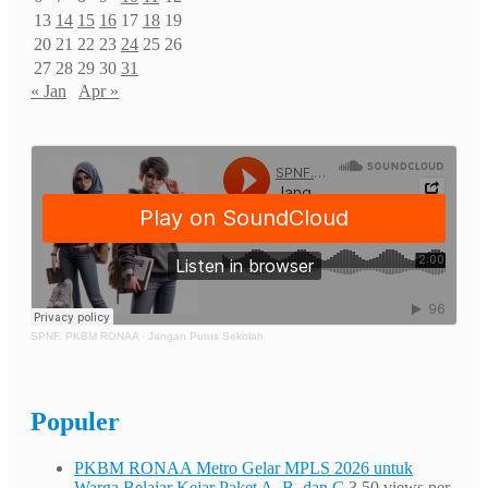
13
14
15
16
17
18
19
20
21
22
23
24
25
26
27
28
29
30
31
« Jan
Apr »
SPNF. PKBM RONAA
·
Jangan Putus Sekolah
Populer
PKBM RONAA Metro Gelar MPLS 2026 untuk
Warga Belajar Kejar Paket A, B, dan C
3.50 views per