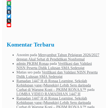
Foursquare
Google
Maps
LinkedIn
Tumblr
Twitter
X
YouTube
Channel
Komentar Terbaru
Anonim
pada
Menyambut Tahun Pelajaran 2026/2027
dengan Akal Sehat di Pendidikan Nonformal
admin PKBM Ronaa
pada
Verifikasi dan Validasi
NISN Peserta Didik Lulusan SMA Sederajat
Matias seo
pada
Verifikasi dan Validasi NISN Peserta
Didik Lulusan SMA Sederajat
Ramadan 1447 H di Ronaa Learning. Sekolah
Kehidupan yang (Mungkin) Lebih Seru daripada
Curhat di Warung Kopi – PKBM RONAA™
pada
LOMBA VIDEO RAMADHAN 1447 H
Ramadan 1447 H di Ronaa Learning. Sekolah
Kehidupan yang (Mungkin) Lebih Seru daripada
Curhat di Warung Kopi – PKBM RONAA™
pada