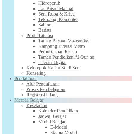
Hidroponik
Las Busur Manual
Seni Rupa & Kriya
Teknologi Komputer
Sablon
Barista
Prodi. Literasi
Taman Bacaan Masyarakat
Kampung Literasi Metro
Perpustakaan Ronaa
Taman Pendidikan Al Qur’an
Literasi Digital
Kelompok Kajian Studi Seni
Konseling
Pendaftaran
Alur Pendaftaran
Proses Pembelajaran
Registrasi Ulang
Metode Belajar
Kesetaraan
Kalender Pendidikan
Jadwal Belajar
Modul Belajar
E-Modul
Skema Modul