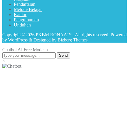
Pendaftaran
Metode Belajar
Kantor
Pengumuman
Unduhan
Copyright ©2026 PKBM RONAA™ . All rights reserved.
Powered
by
WordPress
&
Designed by
Bizberg Themes
Chatbot AI Free Models
x
Send
×