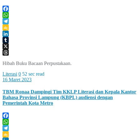
Facebook
WhatsApp
Telegram
Google
Classroom
LinkedIn
Tumblr
X
Threads
Hibah Buku Bacaan Perpustakaan.
Literasi
0
52 sec read
16 Maret 2023
TBM Ronaa Dampingi Tim KKLP Literasi dan Kepala Kantor
Bahasa Provinsi Lampung (KBPL) audiensi dengan
Pemerintah Kota Metro
Facebook
WhatsApp
Telegram