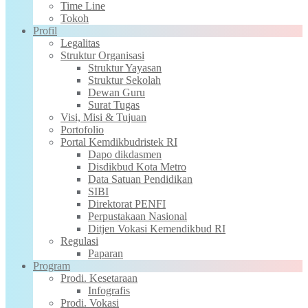
Time Line
Tokoh
Profil
Legalitas
Struktur Organisasi
Struktur Yayasan
Struktur Sekolah
Dewan Guru
Surat Tugas
Visi, Misi & Tujuan
Portofolio
Portal Kemdikbudristek RI
Dapo dikdasmen
Disdikbud Kota Metro
Data Satuan Pendidikan
SIBI
Direktorat PENFI
Perpustakaan Nasional
Ditjen Vokasi Kemendikbud RI
Regulasi
Paparan
Program
Prodi. Kesetaraan
Infografis
Prodi. Vokasi