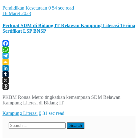
Pendidikan Kesetaraan
0
54 sec read
16 Maret 2023
Perkuat SDM di Bidang IT Relawan Kampung Literasi Terima
Sertifikat LSP BNSP
Facebook
WhatsApp
Telegram
Google
Classroom
LinkedIn
Tumblr
X
Threads
PKBM Ronaa Metro tingkatkan kemampuan SDM Relawan
Kampung Literasi di Bidang IT
Kampung Literasi
0
31 sec read