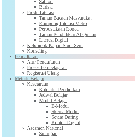
Sablon
Barista
Prodi. Literasi
Taman Bacaan Masyarakat
Kampung Literasi Metro
Perpustakaan Ronaa
Taman Pendidikan Al Qur’an
Literasi Digital
Kelompok Kajian Studi Seni
Konseling
Pendaftaran
Alur Pendaftaran
Proses Pembelajaran
Registrasi Ulang
Metode Belajar
Kesetaraan
Kalender Pendidikan
Jadwal Belajar
Modul Belajar
E-Modul
Skema Modul
Setara Daring
Konten Digital
Asesmen Nasional
Sulingjar