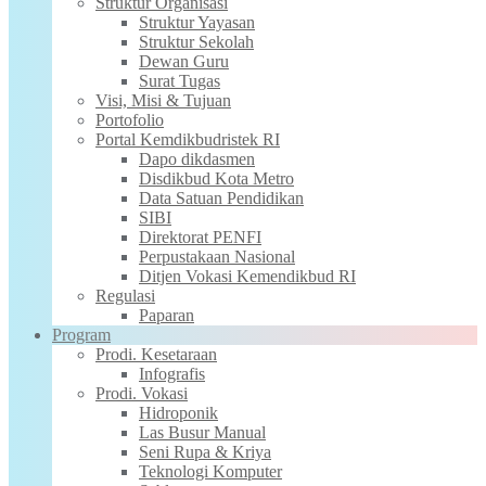
Struktur Organisasi
Struktur Yayasan
Struktur Sekolah
Dewan Guru
Surat Tugas
Visi, Misi & Tujuan
Portofolio
Portal Kemdikbudristek RI
Dapo dikdasmen
Disdikbud Kota Metro
Data Satuan Pendidikan
SIBI
Direktorat PENFI
Perpustakaan Nasional
Ditjen Vokasi Kemendikbud RI
Regulasi
Paparan
Program
Prodi. Kesetaraan
Infografis
Prodi. Vokasi
Hidroponik
Las Busur Manual
Seni Rupa & Kriya
Teknologi Komputer