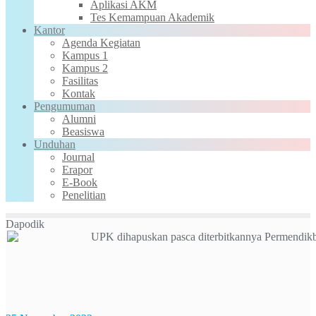
Aplikasi AKM
Tes Kemampuan Akademik
Kantor
Agenda Kegiatan
Kampus 1
Kampus 2
Fasilitas
Kontak
Pengumuman
Alumni
Beasiswa
Unduhan
Journal
Erapor
E-Book
Penelitian
Dapodik