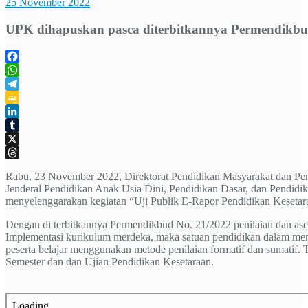
25 November 2022
UPK dihapuskan pasca diterbitkannya Permendikbu
Facebook
WhatsApp
Telegram
Google
Classroom
LinkedIn
Tumblr
X
Threads
Rabu, 23 November 2022, Direktorat Pendidikan Masyarakat dan Pen
Jenderal Pendidikan Anak Usia Dini, Pendidikan Dasar, dan Pendid
menyelenggarakan kegiatan “Uji Publik E-Rapor Pendidikan Kesetar
Dengan di terbitkannya Permendikbud No. 21/2022 penilaian dan a
Implementasi kurikulum merdeka, maka satuan pendidikan dalam men
peserta belajar menggunakan metode penilaian formatif dan sumatif. T
Semester dan dan Ujian Pendidikan Kesetaraan.