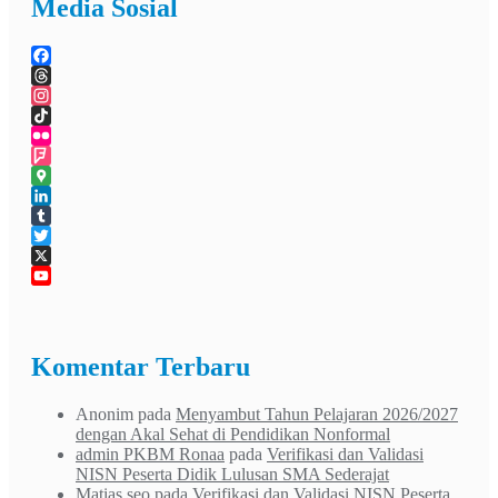
Media Sosial
Facebook
Threads
Instagram
TikTok
Flickr
Foursquare
Google
Maps
LinkedIn
Tumblr
Twitter
X
YouTube
Channel
Komentar Terbaru
Anonim
pada
Menyambut Tahun Pelajaran 2026/2027
dengan Akal Sehat di Pendidikan Nonformal
admin PKBM Ronaa
pada
Verifikasi dan Validasi
NISN Peserta Didik Lulusan SMA Sederajat
Matias seo
pada
Verifikasi dan Validasi NISN Peserta