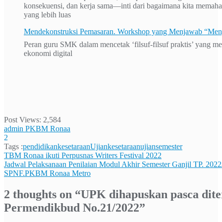
konsekuensi, dan kerja sama—inti dari bagaimana kita memah
yang lebih luas
Mendekonstruksi Pemasaran. Workshop yang Menjawab “Men
Peran guru SMK dalam mencetak ‘filsuf-filsuf praktis’ yang me
ekonomi digital
Post Views:
2,584
admin PKBM Ronaa
2
Tags :
pendidikankesetaraan
Ujiankesetaraan
ujiansemester
Navigasi
TBM Ronaa ikuti Perpusnas Writers Festival 2022
Jadwal Pelaksanaan Penilaian Modul Akhir Semester Ganjil TP. 2022
pos
SPNF.PKBM Ronaa Metro
2 thoughts on “
UPK dihapuskan pasca dite
Permendikbud No.21/2022
”