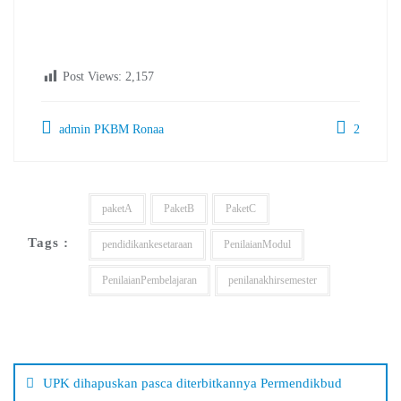
Post Views:
2,157
admin PKBM Ronaa
2
paketA
PaketB
PaketC
Tags :
pendidikankesetaraan
PenilaianModul
PenilaianPembelajaran
penilanakhirsemester
Navigasi
pos
UPK dihapuskan pasca diterbitkannya Permendikbud