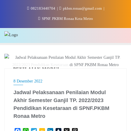
Skip
082183440704
pkbm.ronaa@gmail.com
to
content
SPNF. PKBM Ronaa Kota Metro
PENILAIAN MODUL
8 Desember 2022
Jadwal Pelaksanaan Penilaian Modul
Akhir Semester Ganjil TP. 2022/2023
Pendidikan Kesetaraan di SPNF.PKBM
Ronaa Metro
F
W
T
G
L
T
X
T