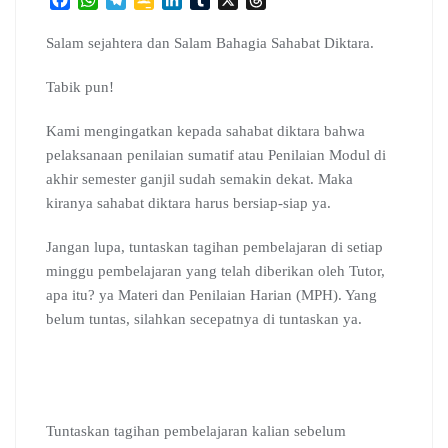
a
h
e
o
i
u
h
c
a
l
o
n
m
r
Salam sejahtera dan Salam Bahagia Sahabat Diktara.
e
t
e
g
k
b
e
b
s
g
l
e
l
a
Tabik pun!
o
A
r
e
d
r
d
o
p
a
C
I
s
Kami mengingatkan kepada sahabat diktara bahwa
k
p
m
l
n
pelaksanaan penilaian sumatif atau Penilaian Modul di
a
akhir semester ganjil sudah semakin dekat. Maka
s
s
kiranya sahabat diktara harus bersiap-siap ya.
r
o
Jangan lupa, tuntaskan tagihan pembelajaran di setiap
o
minggu pembelajaran yang telah diberikan oleh Tutor,
m
apa itu? ya Materi dan Penilaian Harian (MPH). Yang
belum tuntas, silahkan secepatnya di tuntaskan ya.
Tuntaskan tagihan pembelajaran kalian sebelum