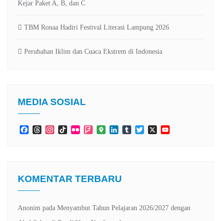
Kejar Paket A, B, dan C
TBM Ronaa Hadiri Festival Literasi Lampung 2026
Perubahan Iklim dan Cuaca Ekstrem di Indonesia
MEDIA SOSIAL
Facebook
Threads
Instagram
TikTok
Flickr
Foursquare
Google
LinkedIn
Tumblr
Twitter
X
YouTube
Maps
Channel
KOMENTAR TERBARU
Anonim
pada
Menyambut Tahun Pelajaran 2026/2027 dengan