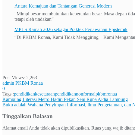
Antara Kemajuan dan Tantangan Generasi Modern
“Mimpi besar membutuhkan keberanian besar. Masa depan tida
tetapi oleh tindakan”
MPLS Ramah 2026 sebagai Praktek Perlawanan Epistemik
”Di PKBM Ronaa, Kami Tidak Menggiring—Kami Mengantar
Post Views:
2,263
admin PKBM Ronaa
0
Tags :
pendidikankesetaraan
pendidikannonformal
pkbmronaa
Navigasi
Kampung Literasi Metro Hadiri Pekan Seni Rupa Aidia Lampung
Buku adalah Wahana Penyimpan Informasi, Ilmu Pengetahuan, dan Nil
pos
Tinggalkan Balasan
Alamat email Anda tidak akan dipublikasikan.
Ruas yang wajib ditan