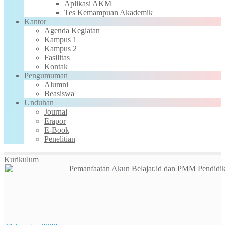
Aplikasi AKM
Tes Kemampuan Akademik
Kantor
Agenda Kegiatan
Kampus 1
Kampus 2
Fasilitas
Kontak
Pengumuman
Alumni
Beasiswa
Unduhan
Journal
Erapor
E-Book
Penelitian
Kurikulum