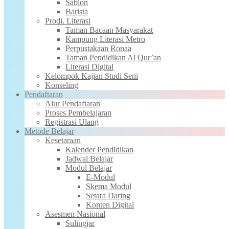
Sablon
Barista
Prodi. Literasi
Taman Bacaan Masyarakat
Kampung Literasi Metro
Perpustakaan Ronaa
Taman Pendidikan Al Qur’an
Literasi Digital
Kelompok Kajian Studi Seni
Konseling
Pendaftaran
Alur Pendaftaran
Proses Pembelajaran
Registrasi Ulang
Metode Belajar
Kesetaraan
Kalender Pendidikan
Jadwal Belajar
Modul Belajar
E-Modul
Skema Modul
Setara Daring
Konten Digital
Asesmen Nasional
Sulingjar