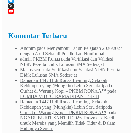
Tumblr
Twitter
X
YouTube
Channel
Komentar Terbaru
Anonim
pada
Menyambut Tahun Pelajaran 2026/2027
dengan Akal Sehat di Pendidikan Nonformal
admin PKBM Ronaa
pada
Verifikasi dan Validasi
NISN Peserta Didik Lulusan SMA Sederajat
Matias seo
pada
Verifikasi dan Validasi NISN Peserta
Didik Lulusan SMA Sederajat
Ramadan 1447 H di Ronaa Learning. Sekolah
Kehidupan yang (Mungkin) Lebih Seru daripada
Curhat di Warung Kopi – PKBM RONAA™
pada
LOMBA VIDEO RAMADHAN 1447 H
Ramadan 1447 H di Ronaa Learning. Sekolah
Kehidupan yang (Mungkin) Lebih Seru daripada
Curhat di Warung Kopi – PKBM RONAA™
pada
NGABUBURIT SANTRI 2026. Provokasi Kecil
untuk Mereka yang Memilih Tidak Tidur di Dalam
Hidupnya Sendiri