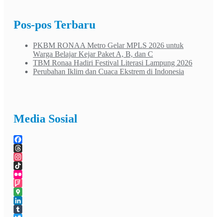
Pos-pos Terbaru
PKBM RONAA Metro Gelar MPLS 2026 untuk
Warga Belajar Kejar Paket A, B, dan C
TBM Ronaa Hadiri Festival Literasi Lampung 2026
Perubahan Iklim dan Cuaca Ekstrem di Indonesia
Media Sosial
Facebook
Threads
Instagram
TikTok
Flickr
Foursquare
Google
Maps
LinkedIn