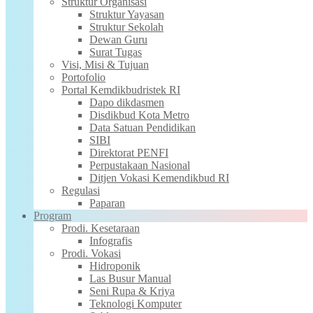
Struktur Organisasi
Struktur Yayasan
Struktur Sekolah
Dewan Guru
Surat Tugas
Visi, Misi & Tujuan
Portofolio
Portal Kemdikbudristek RI
Dapo dikdasmen
Disdikbud Kota Metro
Data Satuan Pendidikan
SIBI
Direktorat PENFI
Perpustakaan Nasional
Ditjen Vokasi Kemendikbud RI
Regulasi
Paparan
Program
Prodi. Kesetaraan
Infografis
Prodi. Vokasi
Hidroponik
Las Busur Manual
Seni Rupa & Kriya
Teknologi Komputer