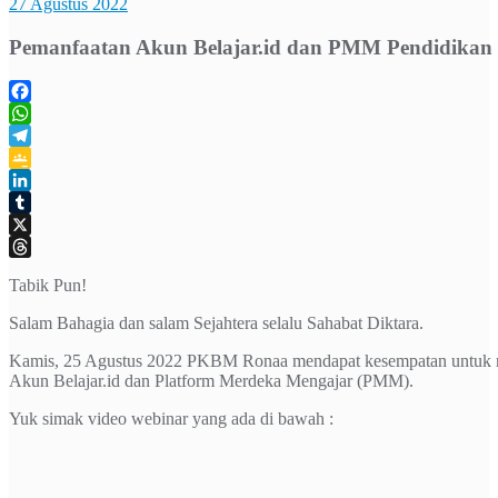
27 Agustus 2022
Pemanfaatan Akun Belajar.id dan PMM Pendidikan 
Facebook
WhatsApp
Telegram
Google
Classroom
LinkedIn
Tumblr
X
Threads
Tabik Pun!
Salam Bahagia dan salam Sejahtera selalu Sahabat Diktara.
Kamis, 25 Agustus 2022 PKBM Ronaa mendapat kesempatan untuk 
Akun Belajar.id dan Platform Merdeka Mengajar (PMM).
Yuk simak video webinar yang ada di bawah :