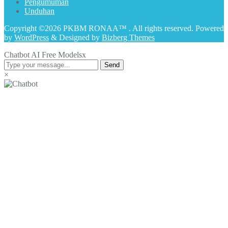
Pengumuman
Unduhan
Copyright ©2026 PKBM RONAA™ . All rights reserved.
Powered
by
WordPress
&
Designed by
Bizberg Themes
Chatbot AI Free Models
x
Send
×